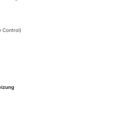
 Control)
eizung