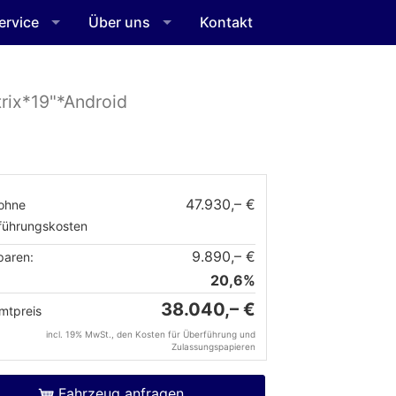
ervice
Über uns
Kontakt
rix*19"*Android
47.930,– €
ohne
führungskosten
9.890,– €
paren:
20,6%
38.040,– €
mtpreis
incl. 19% MwSt., den Kosten für Überführung und
Zulassungspapieren
Fahrzeug anfragen