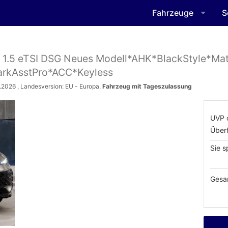
Fahrzeuge
S
e 1.5 eTSI DSG Neues Modell*AHK*BlackStyle*Mat
rkAsstPro*ACC*Keyless
.2026
, Landesversion: EU - Europa,
Fahrzeug mit Tageszulassung
UVP 
Über
Sie s
Gesa