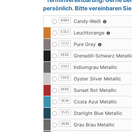
persönlich. Bitte vereinbaren Si
B4B4
Candy-Weiß
E3E3
Leuchtorange
J2J2
Pure Grey
0E0E
Grenadill-Schwarz Metalli
X3X3
Indiumgrau Metallic
F0F0
Oyster Silver Metallic
6K6K
Sunset Rot Metallic
3K3K
Costa Azul Metallic
3S3S
Starlight Blue Metallic
3N3N
Grau Brau Metallic