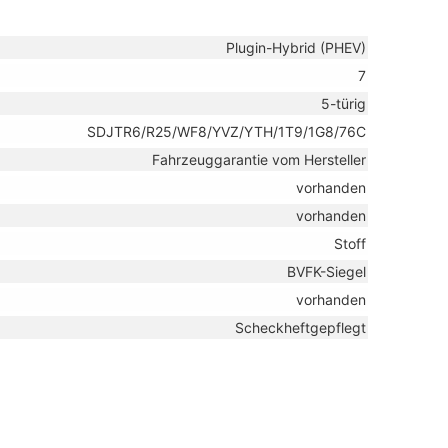
Plugin-Hybrid (PHEV)
7
5-türig
SDJTR6/R25/WF8/YVZ/YTH/1T9/1G8/76C
Fahrzeuggarantie vom Hersteller
vorhanden
vorhanden
Stoff
BVFK-Siegel
vorhanden
Scheckheftgepflegt