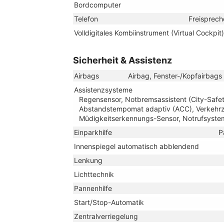
Bordcomputer
Telefon
Freisprech
Volldigitales Kombiinstrument (Virtual Cockpit)
Sicherheit & Assistenz
Airbags
Airbag, Fenster-/Kopfairbags
Assistenzsysteme
Regensensor, Notbremsassistent (City-Safet
Abstandstempomat adaptiv (ACC), Verkehrze
Müdigkeitserkennungs-Sensor, Notrufsyste
Einparkhilfe
P
Innenspiegel automatisch abblendend
Lenkung
Lichttechnik
Pannenhilfe
Start/Stop-Automatik
Zentralverriegelung