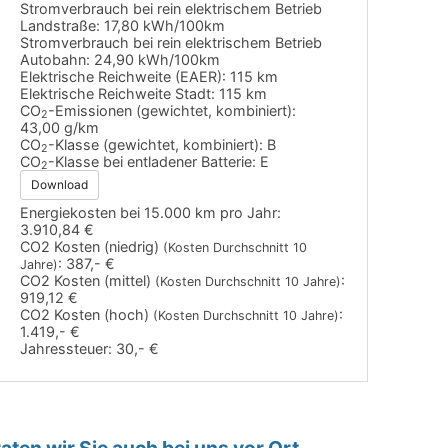
Stromverbrauch bei rein elektrischem Betrieb
Landstraße:
17,80 kWh/100km
Stromverbrauch bei rein elektrischem Betrieb
Autobahn:
24,90 kWh/100km
Elektrische Reichweite (EAER):
115 km
Elektrische Reichweite Stadt:
115 km
CO
-Emissionen (gewichtet, kombiniert):
2
43,00 g/km
CO
-Klasse (gewichtet, kombiniert):
B
2
CO
-Klasse bei entladener Batterie:
E
2
Download
Energiekosten bei 15.000 km pro Jahr:
3.910,84 €
CO2 Kosten (niedrig)
(Kosten Durchschnitt 10
:
387,- €
Jahre)
CO2 Kosten (mittel)
:
(Kosten Durchschnitt 10 Jahre)
919,12 €
CO2 Kosten (hoch)
:
(Kosten Durchschnitt 10 Jahre)
1.419,- €
Jahressteuer:
30,- €
ten wir Sie auch bei uns vor Ort