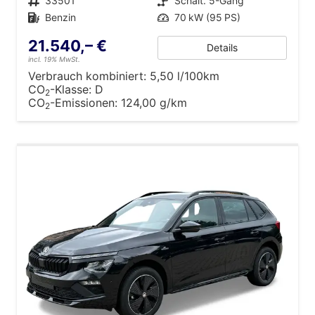
Fahrzeugnr.
33501
Getriebe
Schalt. 5-Gang
Kraftstoff
Benzin
Leistung
70 kW (95 PS)
21.540,– €
Details
incl. 19% MwSt.
Verbrauch kombiniert:
5,50 l/100km
CO
-Klasse:
D
2
CO
-Emissionen:
124,00 g/km
2