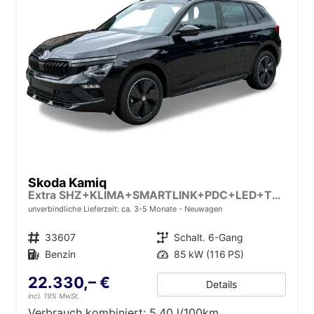
Skoda Kamiq
Extra SHZ+KLIMA+SMARTLINK+PDC+LED+TEMPOMAT
unverbindliche Lieferzeit: ca. 3-5 Monate
Neuwagen
Fahrzeugnr.
33607
Getriebe
Schalt. 6-Gang
Kraftstoff
Benzin
Leistung
85 kW (116 PS)
22.330,– €
Details
incl. 19% MwSt.
Verbrauch kombiniert:
5,40 l/100km