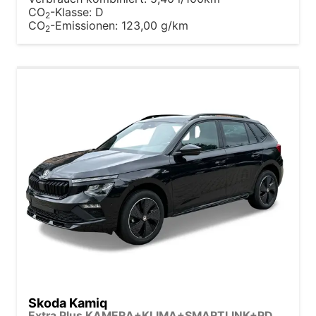
CO
-Klasse:
D
2
CO
-Emissionen:
123,00 g/km
2
Skoda Kamiq
Extra Plus KAMERA+KLIMA+SMARTLINK+PDC+LED+TEMPOMAT