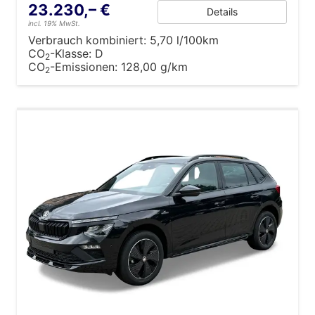
23.230,– €
Details
incl. 19% MwSt.
Verbrauch kombiniert:
5,70 l/100km
CO
-Klasse:
D
2
CO
-Emissionen:
128,00 g/km
2