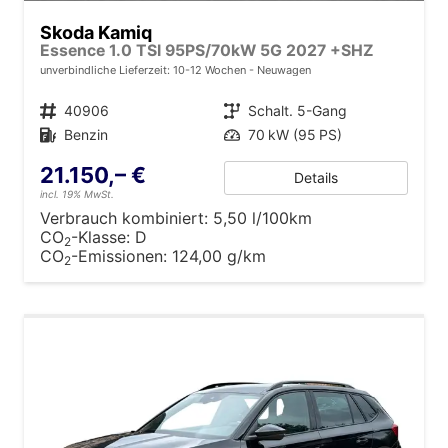
Skoda Kamiq
Essence 1.0 TSI 95PS/70kW 5G 2027 +SHZ
unverbindliche Lieferzeit: 10-12 Wochen
Neuwagen
Fahrzeugnr.
40906
Getriebe
Schalt. 5-Gang
Kraftstoff
Benzin
Leistung
70 kW (95 PS)
21.150,– €
Details
incl. 19% MwSt.
Verbrauch kombiniert:
5,50 l/100km
CO
-Klasse:
D
2
CO
-Emissionen:
124,00 g/km
2