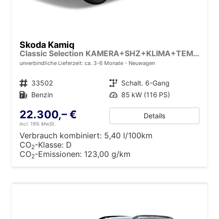
Skoda Kamiq
Classic Selection KAMERA+SHZ+KLIMA+TEMPOMAT+LED+16" LM
unverbindliche Lieferzeit: ca. 3-6 Monate
Neuwagen
Fahrzeugnr.
33502
Getriebe
Schalt. 6-Gang
Kraftstoff
Benzin
Leistung
85 kW (116 PS)
22.300,– €
Details
incl. 19% MwSt.
Verbrauch kombiniert:
5,40 l/100km
CO
-Klasse:
D
2
CO
-Emissionen:
123,00 g/km
2