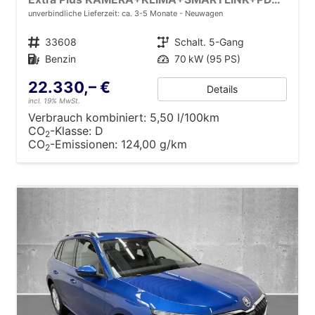
unverbindliche Lieferzeit: ca. 3-5 Monate
Neuwagen
Fahrzeugnr.
33608
Getriebe
Schalt. 5-Gang
Kraftstoff
Benzin
Leistung
70 kW (95 PS)
22.330,– €
Details
incl. 19% MwSt.
Verbrauch kombiniert:
5,50 l/100km
CO
-Klasse:
D
2
CO
-Emissionen:
124,00 g/km
2