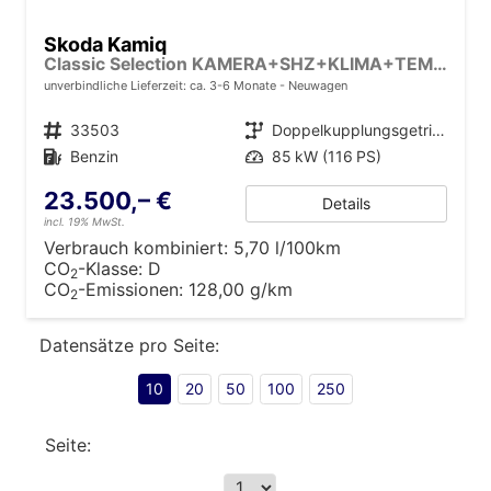
Skoda Kamiq
Classic Selection KAMERA+SHZ+KLIMA+TEMPOMAT+LED+16" LM
unverbindliche Lieferzeit: ca. 3-6 Monate
Neuwagen
Fahrzeugnr.
33503
Getriebe
Doppelkupplungsgetriebe (DSG)
Kraftstoff
Benzin
Leistung
85 kW (116 PS)
23.500,– €
Details
incl. 19% MwSt.
Verbrauch kombiniert:
5,70 l/100km
CO
-Klasse:
D
2
CO
-Emissionen:
128,00 g/km
2
Datensätze pro Seite:
10
20
50
100
250
Seite: