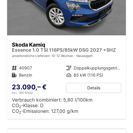
Skoda Kamiq
Essence 1.0 TSI 116PS/85kW DSG 2027 +SHZ
unverbindliche Lieferzeit: 10-12 Wochen
Neuwagen
Fahrzeugnr.
40907
Getriebe
Doppelkupplungsgetriebe (DSG)
Kraftstoff
Benzin
Leistung
85 kW (116 PS)
23.090,– €
Details
incl. 19% MwSt.
Verbrauch kombiniert:
5,60 l/100km
CO
-Klasse:
D
2
CO
-Emissionen:
127,00 g/km
2