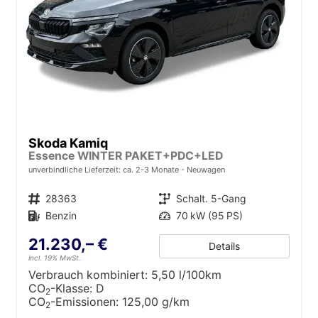
Skoda Kamiq
Essence WINTER PAKET+PDC+LED
unverbindliche Lieferzeit: ca. 2-3 Monate
Neuwagen
Fahrzeugnr.
28363
Getriebe
Schalt. 5-Gang
Kraftstoff
Benzin
Leistung
70 kW (95 PS)
21.230,– €
Details
incl. 19% MwSt.
Verbrauch kombiniert:
5,50 l/100km
CO
-Klasse:
D
2
CO
-Emissionen:
125,00 g/km
2