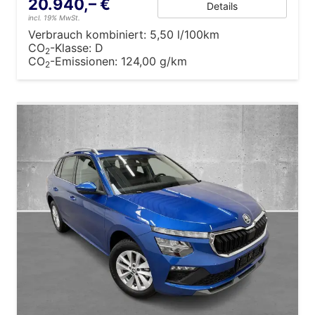
20.940,– €
Details
incl. 19% MwSt.
Verbrauch kombiniert:
5,50 l/100km
CO
-Klasse:
D
2
CO
-Emissionen:
124,00 g/km
2