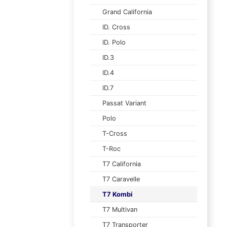
Grand California
ID. Cross
ID. Polo
ID.3
ID.4
ID.7
Passat Variant
Polo
T-Cross
T-Roc
T7 California
T7 Caravelle
T7 Kombi
T7 Multivan
T7 Transporter