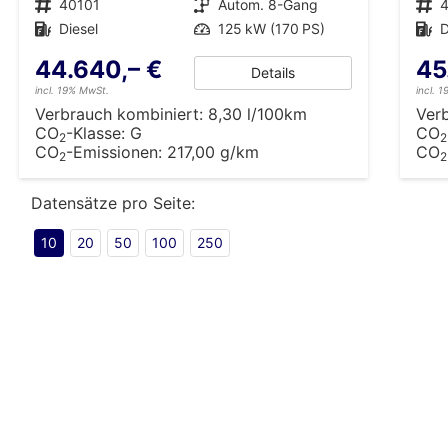
Fahrzeugnr.
40101
Getriebe
Autom. 8-Gang
Fahrzeugnr.
Kraftstoff
Diesel
Leistung
125 kW (170 PS)
Kraftstoff
D
44.640,– €
45
Details
incl. 19% MwSt.
incl. 
Verbrauch kombiniert:
8,30 l/100km
Ver
CO
-Klasse:
G
CO
2
2
CO
-Emissionen:
217,00 g/km
CO
2
2
Datensätze pro Seite:
10
20
50
100
250