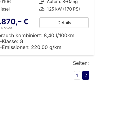
40106
Getriebe
Autom. 8-Gang
iesel
Leistung
125 kW (170 PS)
.870,– €
Details
19% MwSt.
brauch kombiniert:
8,40 l/100km
-Klasse:
G
-Emissionen:
220,00 g/km
Seiten:
1
2