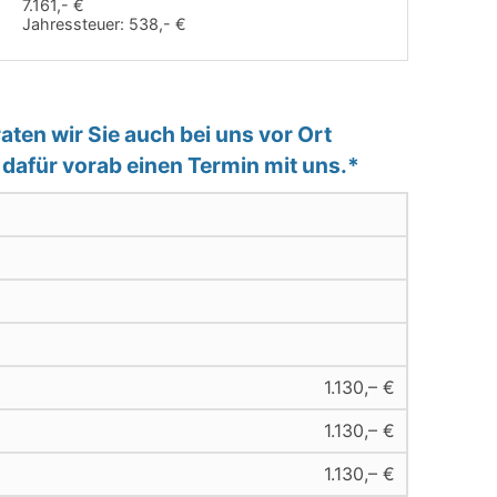
7.161,- €
Jahressteuer:
538,- €
ten wir Sie auch bei uns vor Ort
e dafür vorab einen Termin mit uns.*
1.130,– €
1.130,– €
1.130,– €