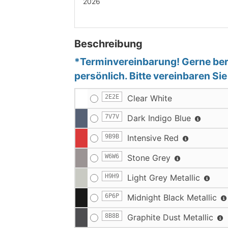
2026
Beschreibung
*Terminvereinbarung! Gerne bera
persönlich. Bitte vereinbaren Si
2E2E
Clear White
7V7V
Dark Indigo Blue
9B9B
Intensive Red
W6W6
Stone Grey
H9H9
Light Grey Metallic
6P6P
Midnight Black Metallic
8B8B
Graphite Dust Metallic