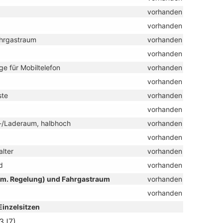
vorhanden
vorhanden
ahrgastraum
vorhanden
vorhanden
ge für Mobiltelefon
vorhanden
vorhanden
ste
vorhanden
vorhanden
t-/Laderaum, halbhoch
vorhanden
vorhanden
lter
vorhanden
d
vorhanden
tom. Regelung) und Fahrgastraum
vorhanden
vorhanden
 Einzelsitzen
(3J7)