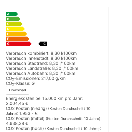
Verbrauch kombiniert:
8,30 l/100km
Verbrauch Innenstadt:
8,30 l/100km
Verbrauch Stadtrand:
8,30 l/100km
Verbrauch Landstraße:
8,30 l/100km
Verbrauch Autobahn:
8,30 l/100km
CO
-Emissionen:
217,00 g/km
2
CO
-Klasse:
G
2
Download
Energiekosten bei 15.000 km pro Jahr:
2.004,45 €
CO2 Kosten (niedrig)
(Kosten Durchschnitt 10
:
1.953,- €
Jahre)
CO2 Kosten (mittel)
:
(Kosten Durchschnitt 10 Jahre)
4.638,38 €
CO2 Kosten (hoch)
:
(Kosten Durchschnitt 10 Jahre)