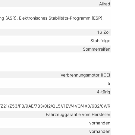
Allrad
ng (ASR), Elektronisches Stabilitäts-Programm (ESP),
16 Zoll
Stahlfelge
Sommerreifen
Verbrennungsmotor (ICE)
5
4-türig
Z21/Z53/FB/9AE/7B3/0I2/QL5//1EV/4VQ/4X0/6B2/0WR
Fahrzeuggarantie vom Hersteller
vorhanden
vorhanden