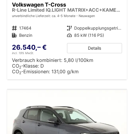
Volkswagen T-Cross
R-Line Limited IQ.LIGHT MATRIX+ACC+KAMERA+18'' ALU
unverbindliche Lieferzeit: ca. 4-5 Monate
Neuwagen
Fahrzeugnr.
17464
Getriebe
Doppelkupplungsgetriebe (DSG)
Kraftstoff
Benzin
Leistung
85 kW (116 PS)
26.540,– €
Details
incl. 19% MwSt.
Verbrauch kombiniert:
5,80 l/100km
CO
-Klasse:
D
2
CO
-Emissionen:
131,00 g/km
2