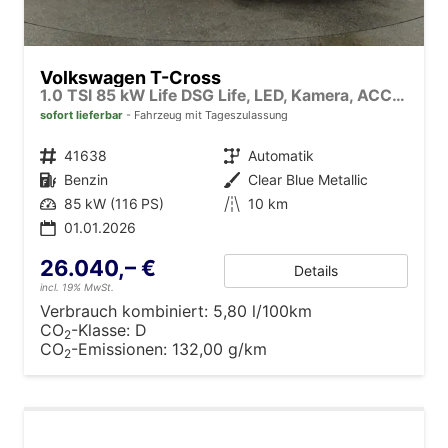
Volkswagen T-Cross
1.0 TSI 85 kW Life DSG Life, LED, Kamera, ACC, Side, Winter, 17-Zoll, 3-J. Garantie
sofort lieferbar
Fahrzeug mit Tageszulassung
Fahrzeugnr.
41638
Getriebe
Automatik
Kraftstoff
Benzin
Außenfarbe
Clear Blue Metallic
Leistung
85 kW (116 PS)
Kilometerstand
10 km
01.01.2026
26.040,– €
Details
incl. 19% MwSt.
Verbrauch kombiniert:
5,80 l/100km
CO
-Klasse:
D
2
CO
-Emissionen:
132,00 g/km
2