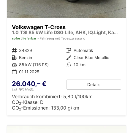
Volkswagen T-Cross
1.0 TSI 85 kW Life DSG Life, AHK, IQ.Light, Kamera, ACC, Side, Winter, 17-Zoll
sofort lieferbar
Fahrzeug mit Tageszulassung
Fahrzeugnr.
34829
Getriebe
Automatik
Kraftstoff
Benzin
Außenfarbe
Clear Blue Metallic
Leistung
85 kW (116 PS)
Kilometerstand
10 km
01.11.2025
26.040,– €
Details
incl. 19% MwSt.
Verbrauch kombiniert:
5,80 l/100km
CO
-Klasse:
D
2
CO
-Emissionen:
133,00 g/km
2