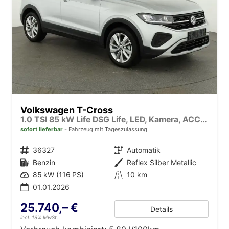
Volkswagen T-Cross
1.0 TSI 85 kW Life DSG Life, LED, Kamera, ACC, Side, Winter, 17-Zoll, 3-J. Garantie
sofort lieferbar
Fahrzeug mit Tageszulassung
Fahrzeugnr.
36327
Getriebe
Automatik
Kraftstoff
Benzin
Außenfarbe
Reflex Silber Metallic
Leistung
85 kW (116 PS)
Kilometerstand
10 km
01.01.2026
25.740,– €
Details
incl. 19% MwSt.