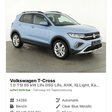
Volkswagen T-Cross
1.0 TSI 85 kW Life DSG Life, AHK, IQ.Light, Kamera, ACC, Side, Winter, 17-Zoll
sofort lieferbar
Fahrzeug mit Tageszulassung
Fahrzeugnr.
34286
Getriebe
Automatik
Kraftstoff
Benzin
Außenfarbe
Clear Blue Metallic