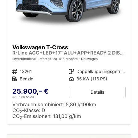
Volkswagen T-Cross
R-Line ACC+LED+17'' ALU+APP+READY 2 DISCOVER
unverbindliche Lieferzeit: ca. 4-5 Monate
Neuwagen
Fahrzeugnr.
13261
Getriebe
Doppelkupplungsgetriebe (DSG)
Kraftstoff
Benzin
Leistung
85 kW (116 PS)
25.900,– €
Details
incl. 19% MwSt.
Verbrauch kombiniert:
5,80 l/100km
CO
-Klasse:
D
2
CO
-Emissionen:
131,00 g/km
2