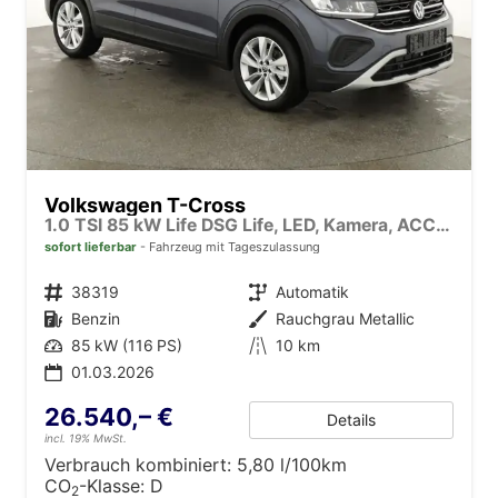
Volkswagen T-Cross
1.0 TSI 85 kW Life DSG Life, LED, Kamera, ACC, Side, Winter, 17-Zoll
sofort lieferbar
Fahrzeug mit Tageszulassung
Fahrzeugnr.
38319
Getriebe
Automatik
Kraftstoff
Benzin
Außenfarbe
Rauchgrau Metallic
Leistung
85 kW (116 PS)
Kilometerstand
10 km
01.03.2026
26.540,– €
Details
incl. 19% MwSt.
Verbrauch kombiniert:
5,80 l/100km
CO
-Klasse:
D
2