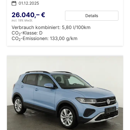
01.12.2025
26.040,– €
Details
incl. 19% MwSt.
Verbrauch kombiniert:
5,80 l/100km
CO
-Klasse:
D
2
CO
-Emissionen:
133,00 g/km
2