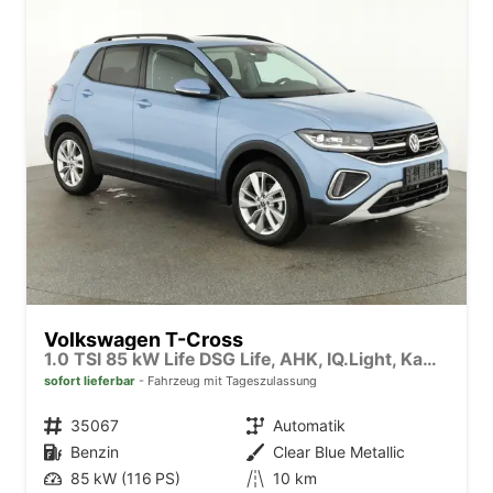
Volkswagen T-Cross
1.0 TSI 85 kW Life DSG Life, AHK, IQ.Light, Kamera, ACC, Side, Winter, 17-Zoll
sofort lieferbar
Fahrzeug mit Tageszulassung
Fahrzeugnr.
35067
Getriebe
Automatik
Kraftstoff
Benzin
Außenfarbe
Clear Blue Metallic
Leistung
85 kW (116 PS)
Kilometerstand
10 km