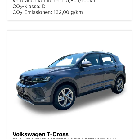
Verbrauch kombiniert:
5,80 l/100km
CO
-Klasse:
D
2
CO
-Emissionen:
132,00 g/km
2
Volkswagen T-Cross