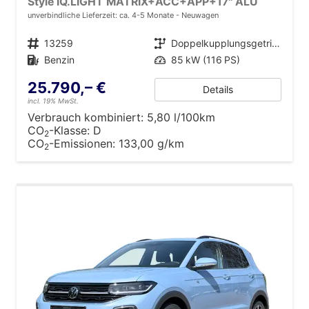
Style IQ.LIGHT MATRIX+ACC+APP+17'' ALU
unverbindliche Lieferzeit: ca. 4-5 Monate
Neuwagen
Fahrzeugnr.
13259
Getriebe
Doppelkupplungsgetriebe (DSG)
Kraftstoff
Benzin
Leistung
85 kW (116 PS)
25.790,– €
Details
incl. 19% MwSt.
Verbrauch kombiniert:
5,80 l/100km
CO
-Klasse:
D
2
CO
-Emissionen:
133,00 g/km
2