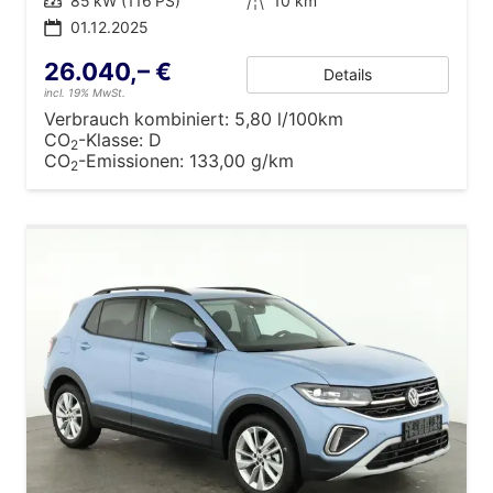
Leistung
85 kW (116 PS)
Kilometerstand
10 km
01.12.2025
26.040,– €
Details
incl. 19% MwSt.
Verbrauch kombiniert:
5,80 l/100km
CO
-Klasse:
D
2
CO
-Emissionen:
133,00 g/km
2