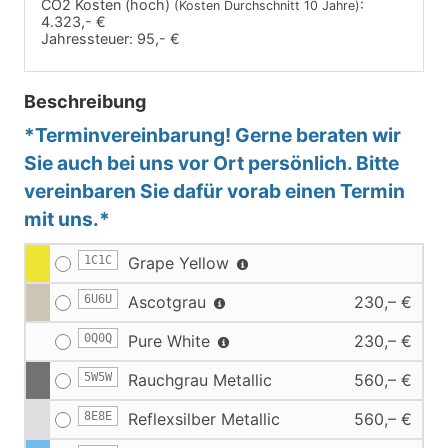
CO2 Kosten (hoch)
:
(Kosten Durchschnitt 10 Jahre)
4.323,- €
Jahressteuer:
95,- €
Beschreibung
*Terminvereinbarung! Gerne beraten wir
Sie auch bei uns vor Ort persönlich. Bitte
vereinbaren Sie dafür vorab einen Termin
mit uns.*
1C1C
Grape Yellow
6U6U
Ascotgrau
230,– €
0Q0Q
Pure White
230,– €
5W5W
Rauchgrau Metallic
560,– €
8E8E
Reflexsilber Metallic
560,– €