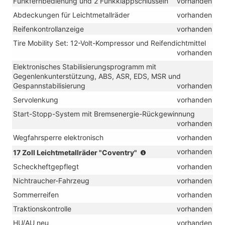
Funkfernbedienung und 2 Funkklappschlüsseln
vorhanden
Abdeckungen für Leichtmetallräder
vorhanden
Reifenkontrollanzeige
vorhanden
Tire Mobility Set: 12-Volt-Kompressor und Reifendichtmittel
vorhanden
Elektronisches Stabilisierungsprogramm mit
Gegenlenkunterstützung, ABS, ASR, EDS, MSR und
Gespannstabilisierung
vorhanden
Servolenkung
vorhanden
Start-Stopp-System mit Bremsenergie-Rückgewinnung
vorhanden
Wegfahrsperre elektronisch
vorhanden
(Bereifung
vorhanden
17 Zoll Leichtmetallräder "Coventry"
205/55
Scheckheftgepflegt
vorhanden
R
17,
Nichtraucher-Fahrzeug
vorhanden
Rollwiderstandsoptimier
Sommerreifen
vorhanden
Traktionskontrolle
vorhanden
HU/AU neu
vorhanden