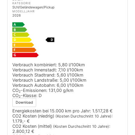
KATEGORIE
SUV/Geländewagen/Pickup
MODELLJAHR
2026
Verbrauch kombiniert:
5,80 l/100km
Verbrauch Innenstadt:
7,10 l/100km
Verbrauch Stadtrand:
5,60 l/100km
Verbrauch Landstraße:
5,00 l/100km
Verbrauch Autobahn:
6,00 l/100km
CO
-Emissionen:
131,00 g/km
2
CO
-Klasse:
D
2
Download
Energiekosten bei 15.000 km pro Jahr:
1.517,28 €
CO2 Kosten (niedrig)
:
(Kosten Durchschnitt 10 Jahre)
1.179,- €
CO2 Kosten (mittel)
:
(Kosten Durchschnitt 10 Jahre)
2.800,12 €