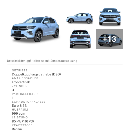
+13
Beispielbilder, ggf. teilweise mit Sonderausstattung
GETRIEBE
Doppelkupplungsgetriebe (DSG)
ANTRIEBSACHSE
Frontantrieb
ZYLINDER
3
PARTIKELFILTER
1
SCHADSTOFFKLASSE
Euro 6 EB
HUBRAUM
999 ccm
LEISTUNG
85 kW (116 PS)
KRAFTSTOFF
Benzin