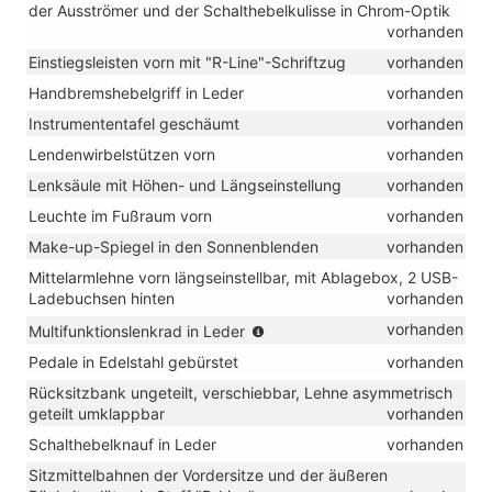
der Ausströmer und der Schalthebelkulisse in Chrom-Optik
vorhanden
Einstiegsleisten vorn mit "R-Line"-Schriftzug
vorhanden
Handbremshebelgriff in Leder
vorhanden
Instrumententafel geschäumt
vorhanden
Lendenwirbelstützen vorn
vorhanden
Lenksäule mit Höhen- und Längseinstellung
vorhanden
Leuchte im Fußraum vorn
vorhanden
Make-up-Spiegel in den Sonnenblenden
vorhanden
Mittelarmlehne vorn längseinstellbar, mit Ablagebox, 2 USB-
Ladebuchsen hinten
vorhanden
(für
vorhanden
Multifunktionslenkrad in Leder
DSG:
Pedale in Edelstahl gebürstet
vorhanden
mit
Schaltwippen)
Rücksitzbank ungeteilt, verschiebbar, Lehne asymmetrisch
geteilt umklappbar
vorhanden
Schalthebelknauf in Leder
vorhanden
Sitzmittelbahnen der Vordersitze und der äußeren