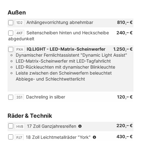
Außen
Anhängevorrichtung abnehmbar
810,– €
1D2
Seitenscheiben hinten und Heckscheibe
240,– €
4KF
abgedunkelt
IQ.LIGHT - LED-Matrix-Scheinwerfer
1.250,– €
PXA
Dynamischer Fernlichtassistent "Dynamic Light Assist"
LED-Matrix-Scheinwerfer mit LED-Tagfahrlicht
LED-Rückleuchten mit dynamischer Blinkleuchte
Leiste zwischen den Scheinwerfern beleuchtet
Abbiege- und Schlechtwetterlicht
Dachreling in silber
120,– €
3S1
Räder & Technik
(Bereifung
220,– €
17 Zoll Ganzjahresreifen
HV8
205/55
(Bereifung
430,– €
18 Zoll Leichtmetallräder "York"
R17)
PJ7