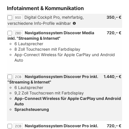
Infotainment & Kommunikation
Digital Cockpit Pro, mehrfarbig,
350,– €
9S0
(nur
verschiedene Info-Profile wählbar
in
Navigationssystem Discover Media
720,– €
ZBD
Verbindung
inkl. "Streaming & Internet"
mit
6 Lautsprecher
[ZBB]
8 Zoll Touchscreen mit Farbdisplay
Radio
App-Connect Wireless für Apple CarPlay und Android
Ready
Auto
2
Discover
oder
Navigationssystem Discover Pro inkl.
1.440,– €
ZCB
[ZBD]
"Streaming & Internet"
Navigationssystem
6 Lautsprecher
Discover
9,2 Zoll Touchscreen mit Farbdisplay
Media
App-Connect Wireless für Apple CarPlay und Android
oder
Auto
[ZCB]
Sprachsteuerung
Navigationssystem
Discover
Pro)
Navigationssystem Discover Pro inkl.
720,– €
ZCB