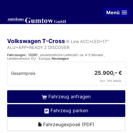
Menü
Volkswagen T-Cross
R-Line ACC+LED+17''
ALU+APP+READY 2 DISCOVER
Fahrzeugnr.
:
13261
, unverbindliche Lieferzeit: ca. 4-5 Monate ,
Landesversion: EU - Europa,
Neuwagen
25.900,– €
Gesamtpreis
incl. 19% MwSt.
Fahrzeug anfragen
Fahrzeug parken
Fahrzeugexposé (PDF)