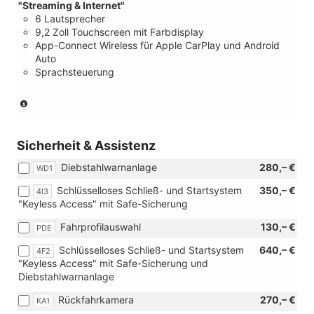
"Streaming & Internet"
6 Lautsprecher
9,2 Zoll Touchscreen mit Farbdisplay
App-Connect Wireless für Apple CarPlay und Android
Auto
Sprachsteuerung
(nur
in
Verbindung
mit
Sicherheit & Assistenz
[W02]
Diebstahlwarnanlage
280,– €
Technik-
WD1
Paket)
Schlüsselloses Schließ- und Startsystem
350,– €
4I3
"Keyless Access" mit Safe-Sicherung
Fahrprofilauswahl
130,– €
PDE
Schlüsselloses Schließ- und Startsystem
640,– €
4F2
"Keyless Access" mit Safe-Sicherung und
Diebstahlwarnanlage
Rückfahrkamera
270,– €
KA1