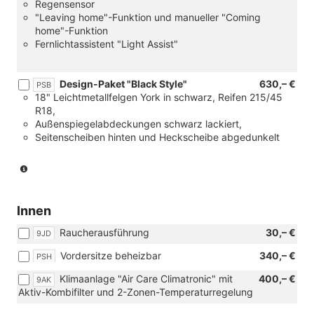
Regensensor
"Leaving home"-Funktion und manueller "Coming
home"-Funktion
Fernlichtassistent "Light Assist"
Design-Paket "Black Style"
630,– €
PSB
18" Leichtmetallfelgen York in schwarz, Reifen 215/45
R18,
Außenspiegelabdeckungen schwarz lackiert,
Seitenscheiben hinten und Heckscheibe abgedunkelt
(Nicht
in
Verbindung
mit:
Innen
[PJ7]
Raucherausführung
30,– €
18
9JD
Zoll
Vordersitze beheizbar
340,– €
PSH
Leichtmetallräder
"York")
Klimaanlage "Air Care Climatronic" mit
400,– €
9AK
Aktiv-Kombifilter und 2-Zonen-Temperaturregelung