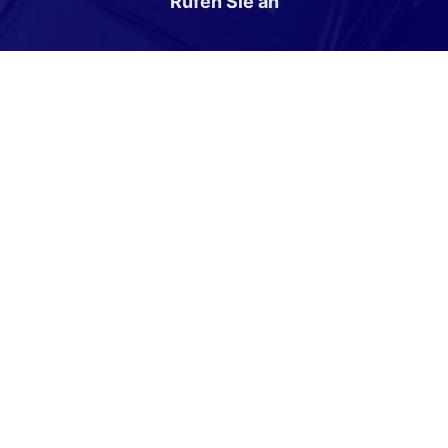
Rufen Sie an
+49 33977-80600
Wie können wir Ihnen helfen?
Anmelden
Impressum
Datenschutz
Cookie-Einstellungen
Weitere Informationen zum offiziellen Kraftstoffverbrauch
und zu den offiziellen spezifischen CO
-Emissionen und
2
gegebenenfalls zum Stromverbrauch neuer PKW können dem
'Leitfaden über den offiziellen Kraftstoffverbrauch, die
offiziellen spezifischen CO
-Emissionen und den offiziellen
2
Stromverbrauch neuer PKW' entnommen werden, der an