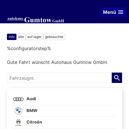
Menü
info
alle
auf lager
gebrauchte
%configuratorstep%
Gute Fahrt wünscht Autohaus Gumtow GmbH.
Fahrzeugnr.
Audi
BMW
Citroën