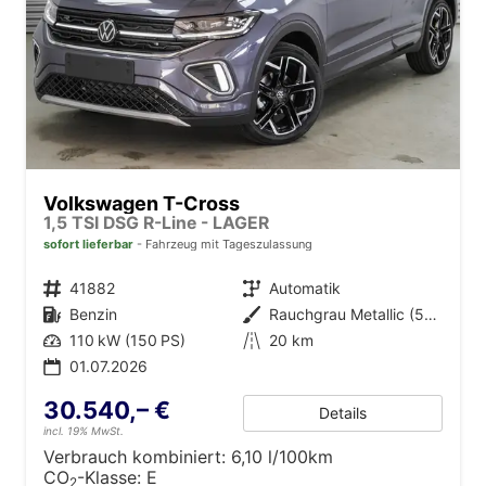
Volkswagen T-Cross
1,5 TSI DSG R-Line - LAGER
sofort lieferbar
Fahrzeug mit Tageszulassung
Fahrzeugnr.
41882
Getriebe
Automatik
Kraftstoff
Benzin
Außenfarbe
Rauchgrau Metallic (5W)
Leistung
110 kW (150 PS)
Kilometerstand
20 km
01.07.2026
30.540,– €
Details
incl. 19% MwSt.
Verbrauch kombiniert:
6,10 l/100km
CO
-Klasse:
E
2