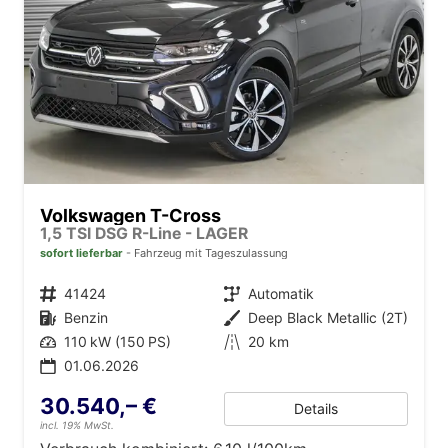
Volkswagen T-Cross
1,5 TSI DSG R-Line - LAGER
sofort lieferbar
Fahrzeug mit Tageszulassung
Fahrzeugnr.
41424
Getriebe
Automatik
Kraftstoff
Benzin
Außenfarbe
Deep Black Metallic (2T)
Leistung
110 kW (150 PS)
Kilometerstand
20 km
01.06.2026
30.540,– €
Details
incl. 19% MwSt.