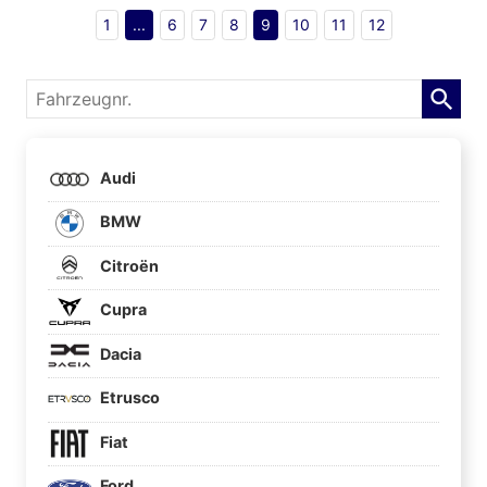
1
...
6
7
8
9
10
11
12
Fahrzeugnr.
Audi
BMW
Citroën
Cupra
Dacia
Etrusco
Fiat
Ford