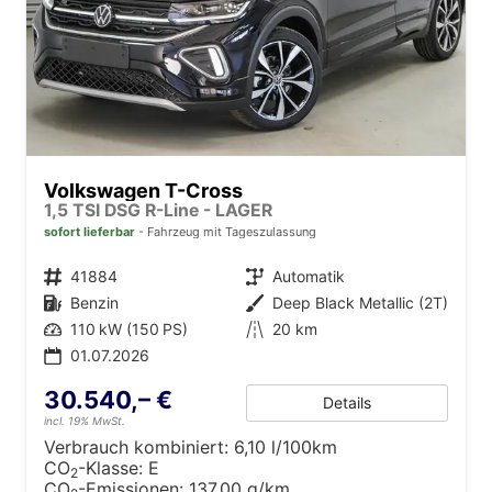
Volkswagen T-Cross
1,5 TSI DSG R-Line - LAGER
sofort lieferbar
Fahrzeug mit Tageszulassung
Fahrzeugnr.
41884
Getriebe
Automatik
Kraftstoff
Benzin
Außenfarbe
Deep Black Metallic (2T)
Leistung
110 kW (150 PS)
Kilometerstand
20 km
01.07.2026
30.540,– €
Details
incl. 19% MwSt.
Verbrauch kombiniert:
6,10 l/100km
CO
-Klasse:
E
2
CO
-Emissionen:
137,00 g/km