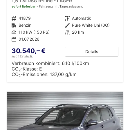
1,5 TSI DSG R-Line - LAGER
sofort lieferbar
Fahrzeug mit Tageszulassung
Fahrzeugnr.
41879
Getriebe
Automatik
Kraftstoff
Benzin
Außenfarbe
Pure White Uni (0Q)
Leistung
110 kW (150 PS)
Kilometerstand
20 km
01.07.2026
30.540,– €
Details
incl. 19% MwSt.
Verbrauch kombiniert:
6,10 l/100km
CO
-Klasse:
E
2
CO
-Emissionen:
137,00 g/km
2