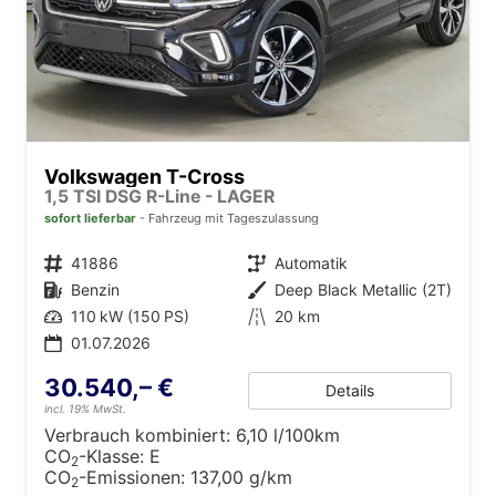
Volkswagen T-Cross
1,5 TSI DSG R-Line - LAGER
sofort lieferbar
Fahrzeug mit Tageszulassung
Fahrzeugnr.
41886
Getriebe
Automatik
Kraftstoff
Benzin
Außenfarbe
Deep Black Metallic (2T)
Leistung
110 kW (150 PS)
Kilometerstand
20 km
01.07.2026
30.540,– €
Details
incl. 19% MwSt.
Verbrauch kombiniert:
6,10 l/100km
CO
-Klasse:
E
2
CO
-Emissionen:
137,00 g/km
2