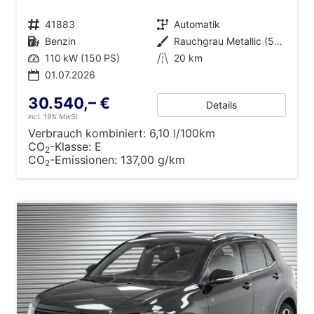
Fahrzeugnr.
41883
Getriebe
Automatik
Kraftstoff
Benzin
Außenfarbe
Rauchgrau Metallic (5W)
Leistung
110 kW (150 PS)
Kilometerstand
20 km
01.07.2026
30.540,– €
Details
incl. 19% MwSt.
Verbrauch kombiniert:
6,10 l/100km
CO
-Klasse:
E
2
CO
-Emissionen:
137,00 g/km
2