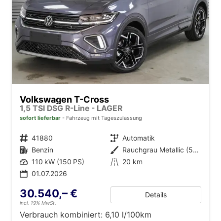
Volkswagen T-Cross
1,5 TSI DSG R-Line - LAGER
sofort lieferbar
Fahrzeug mit Tageszulassung
Fahrzeugnr.
41880
Getriebe
Automatik
Kraftstoff
Benzin
Außenfarbe
Rauchgrau Metallic (5W)
Leistung
110 kW (150 PS)
Kilometerstand
20 km
01.07.2026
30.540,– €
Details
incl. 19% MwSt.
Verbrauch kombiniert:
6,10 l/100km