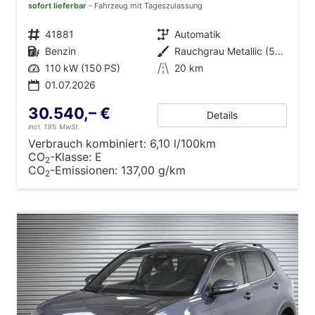
sofort lieferbar
Fahrzeug mit Tageszulassung
Fahrzeugnr.
41881
Getriebe
Automatik
Kraftstoff
Benzin
Außenfarbe
Rauchgrau Metallic (5W)
Leistung
110 kW (150 PS)
Kilometerstand
20 km
01.07.2026
30.540,– €
Details
incl. 19% MwSt.
Verbrauch kombiniert:
6,10 l/100km
CO
-Klasse:
E
2
CO
-Emissionen:
137,00 g/km
2