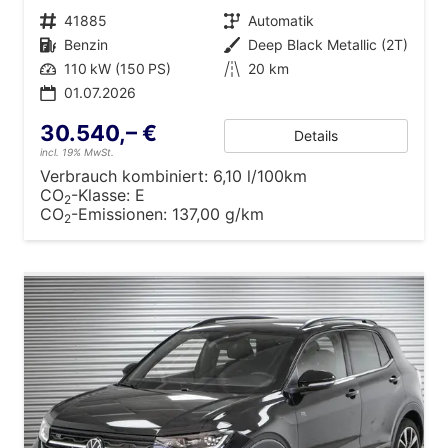
Fahrzeugnr.
41885
Getriebe
Automatik
Kraftstoff
Benzin
Außenfarbe
Deep Black Metallic (2T)
Leistung
110 kW (150 PS)
Kilometerstand
20 km
01.07.2026
30.540,– €
Details
incl. 19% MwSt.
Verbrauch kombiniert:
6,10 l/100km
CO
-Klasse:
E
2
CO
-Emissionen:
137,00 g/km
2