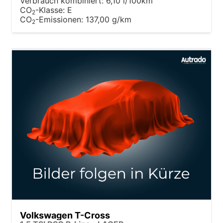
Verbrauch kombiniert:
6,10 l/100km
CO
-Klasse:
E
2
CO
-Emissionen:
137,00 g/km
2
Volkswagen T-Cross