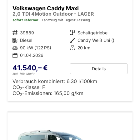
Volkswagen Caddy Maxi
2,0 TDI 4Motion Outdoor - LAGER
sofort lieferbar
Fahrzeug mit Tageszulassung
Fahrzeugnr.
39889
Getriebe
Schaltgetriebe
Kraftstoff
Diesel
Außenfarbe
Candy Weiß Uni ()
Leistung
90 kW (122 PS)
Kilometerstand
20 km
01.04.2026
41.540,– €
Details
incl. 19% MwSt.
Verbrauch kombiniert:
6,30 l/100km
CO
-Klasse:
F
2
CO
-Emissionen:
165,00 g/km
2