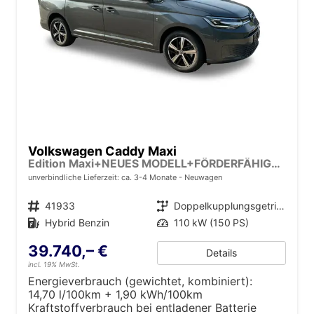
Volkswagen Caddy Maxi
Edition Maxi+NEUES MODELL+FÖRDERFÄHIG+LED+PDC+ACC+17LM
unverbindliche Lieferzeit: ca. 3-4 Monate
Neuwagen
Fahrzeugnr.
41933
Getriebe
Doppelkupplungsgetriebe (DSG)
Kraftstoff
Hybrid Benzin
Leistung
110 kW (150 PS)
39.740,– €
Details
incl. 19% MwSt.
Energieverbrauch (gewichtet, kombiniert):
14,70 l/100km + 1,90 kWh/100km
Kraftstoffverbrauch bei entladener Batterie