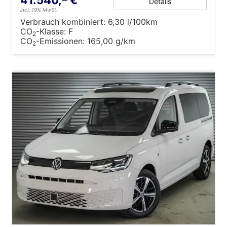
Details
incl. 19% MwSt.
Verbrauch kombiniert:
6,30 l/100km
CO
-Klasse:
F
2
CO
-Emissionen:
165,00 g/km
2