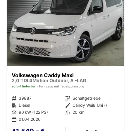
Volkswagen Caddy Maxi
2,0 TDI 4Motion Outdoor, A -LAG.
sofort lieferbar
Fahrzeug mit Tageszulassung
Fahrzeugnr.
39887
Getriebe
Schaltgetriebe
Kraftstoff
Diesel
Außenfarbe
Candy Weiß Uni ()
Leistung
90 kW (122 PS)
Kilometerstand
20 km
01.04.2026
41.540,– €