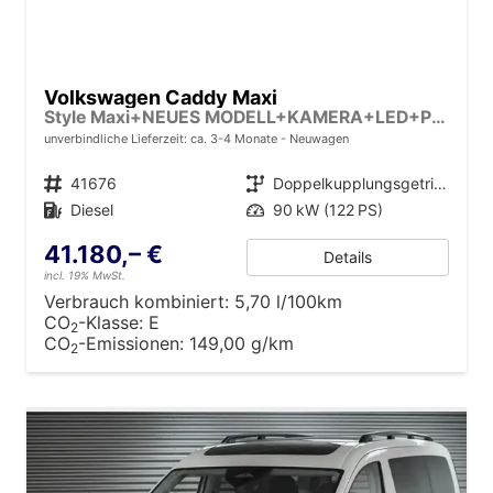
Volkswagen Caddy Maxi
Style Maxi+NEUES MODELL+KAMERA+LED+PDC+SHZ+17LM
unverbindliche Lieferzeit: ca. 3-4 Monate
Neuwagen
Fahrzeugnr.
41676
Getriebe
Doppelkupplungsgetriebe (DSG)
Kraftstoff
Diesel
Leistung
90 kW (122 PS)
41.180,– €
Details
incl. 19% MwSt.
Verbrauch kombiniert:
5,70 l/100km
CO
-Klasse:
E
2
CO
-Emissionen:
149,00 g/km
2