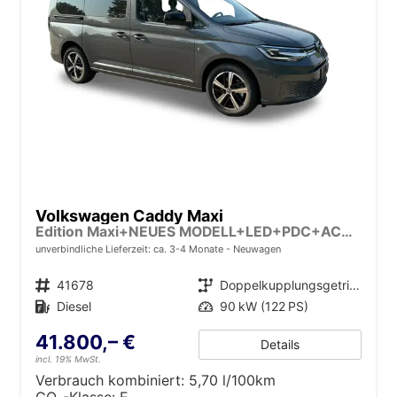
Volkswagen Caddy Maxi
Edition Maxi+NEUES MODELL+LED+PDC+ACC+17LM
unverbindliche Lieferzeit: ca. 3-4 Monate
Neuwagen
Fahrzeugnr.
41678
Getriebe
Doppelkupplungsgetriebe (DSG)
Kraftstoff
Diesel
Leistung
90 kW (122 PS)
41.800,– €
Details
incl. 19% MwSt.
Verbrauch kombiniert:
5,70 l/100km
CO
-Klasse:
E