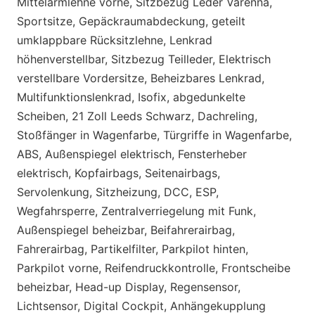
Mittelarmlehne vorne, Sitzbezug Leder Varenna,
Sportsitze, Gepäckraumabdeckung, geteilt
umklappbare Rücksitzlehne, Lenkrad
höhenverstellbar, Sitzbezug Teilleder, Elektrisch
verstellbare Vordersitze, Beheizbares Lenkrad,
Multifunktionslenkrad, Isofix, abgedunkelte
Scheiben, 21 Zoll Leeds Schwarz, Dachreling,
Stoßfänger in Wagenfarbe, Türgriffe in Wagenfarbe,
ABS, Außenspiegel elektrisch, Fensterheber
elektrisch, Kopfairbags, Seitenairbags,
Servolenkung, Sitzheizung, DCC, ESP,
Wegfahrsperre, Zentralverriegelung mit Funk,
Außenspiegel beheizbar, Beifahrerairbag,
Fahrerairbag, Partikelfilter, Parkpilot hinten,
Parkpilot vorne, Reifendruckkontrolle, Frontscheibe
beheizbar, Head-up Display, Regensensor,
Lichtsensor, Digital Cockpit, Anhängekupplung