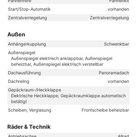
Pannenhilfe
Pannenkit
Start/Stop-Automatik
vorhanden
Zentralverriegelung
Zentralverriegelung
Außen
Anhängerkupplung
Schwenkbar
Außenspiegel
Außenspiegel elektrisch anklappbar, Außenspiegel
beheizbar, Außenspiegel elektrisch verstellbar
Dachausführung
Panoramadach
Dachreling
vorhanden
Gepäckraum-/Heckklappe
Elektrische Heckklappe, Gepäckraumklappe automatisch
betätigt
Scheiben, Verglasung
Frontscheibe beheizbar
Räder & Technik
Antriebsachse
Allrad