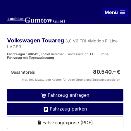
Menü
Volkswagen Touareg
3,0 V6 TDI 4Motion R-Line -
LAGER
Fahrzeugnr.
:
40849
,
sofort lieferbar
, Landesversion: EU - Europa,
Fahrzeug mit Tageszulassung
80.540,– €
Gesamtpreis
incl. 19% MwSt., den Kosten für Überführung und Zulassungspapieren
Fahrzeug anfragen
Fahrzeug parken
Fahrzeugexposé (PDF)