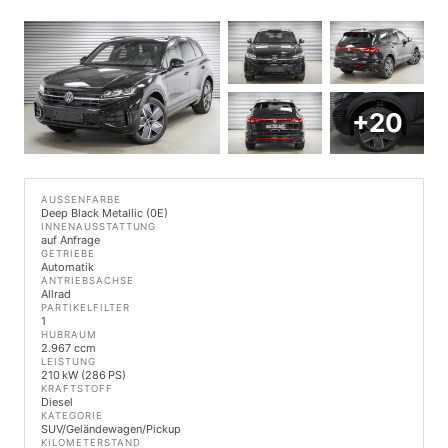
+20
AUSSENFARBE
Deep Black Metallic (0E)
INNENAUSSTATTUNG
auf Anfrage
GETRIEBE
Automatik
ANTRIEBSACHSE
Allrad
PARTIKELFILTER
1
HUBRAUM
2.967 ccm
LEISTUNG
210 kW (286 PS)
KRAFTSTOFF
Diesel
KATEGORIE
SUV/Geländewagen/Pickup
KILOMETERSTAND