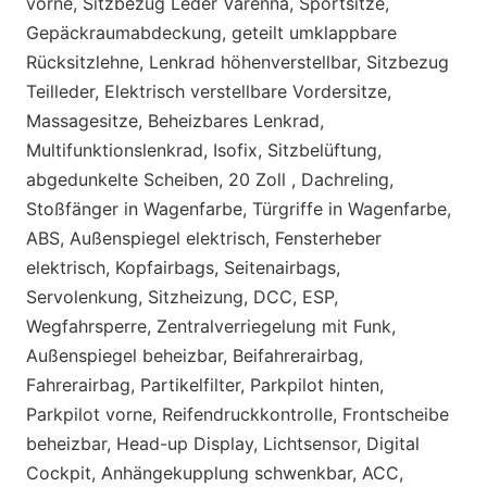
vorne, Sitzbezug Leder Varenna, Sportsitze,
Gepäckraumabdeckung, geteilt umklappbare
Rücksitzlehne, Lenkrad höhenverstellbar, Sitzbezug
Teilleder, Elektrisch verstellbare Vordersitze,
Massagesitze, Beheizbares Lenkrad,
Multifunktionslenkrad, Isofix, Sitzbelüftung,
abgedunkelte Scheiben, 20 Zoll , Dachreling,
Stoßfänger in Wagenfarbe, Türgriffe in Wagenfarbe,
ABS, Außenspiegel elektrisch, Fensterheber
elektrisch, Kopfairbags, Seitenairbags,
Servolenkung, Sitzheizung, DCC, ESP,
Wegfahrsperre, Zentralverriegelung mit Funk,
Außenspiegel beheizbar, Beifahrerairbag,
Fahrerairbag, Partikelfilter, Parkpilot hinten,
Parkpilot vorne, Reifendruckkontrolle, Frontscheibe
beheizbar, Head-up Display, Lichtsensor, Digital
Cockpit, Anhängekupplung schwenkbar, ACC,