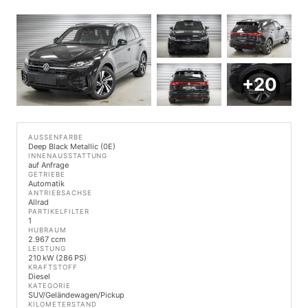
+20
AUSSENFARBE
Deep Black Metallic (0E)
INNENAUSSTATTUNG
auf Anfrage
GETRIEBE
Automatik
ANTRIEBSACHSE
Allrad
PARTIKELFILTER
1
HUBRAUM
2.967 ccm
LEISTUNG
210 kW (286 PS)
KRAFTSTOFF
Diesel
KATEGORIE
SUV/Geländewagen/Pickup
KILOMETERSTAND