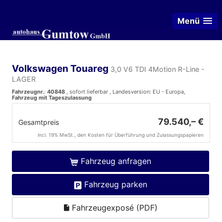
Menü
Volkswagen Touareg
3,0 V6 TDI 4Motion R-Line -
LAGER
Fahrzeugnr.
:
40848
,
sofort lieferbar
, Landesversion: EU - Europa,
Fahrzeug mit Tageszulassung
79.540,– €
Gesamtpreis
incl. 19% MwSt., den Kosten für Überführung und Zulassungspapieren
Fahrzeug anfragen
Fahrzeug parken
Fahrzeugexposé (PDF)