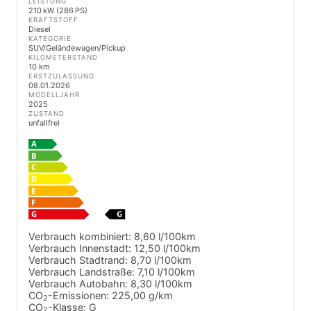
LEISTUNG
210 kW (286 PS)
KRAFTSTOFF
Diesel
KATEGORIE
SUV/Geländewagen/Pickup
KILOMETERSTAND
10 km
ERSTZULASSUNG
08.01.2026
MODELLJAHR
2025
ZUSTAND
unfallfrei
Verbrauch kombiniert:
8,60 l/100km
Verbrauch Innenstadt:
12,50 l/100km
Verbrauch Stadtrand:
8,70 l/100km
Verbrauch Landstraße:
7,10 l/100km
Verbrauch Autobahn:
8,30 l/100km
CO
-Emissionen:
225,00 g/km
2
CO
-Klasse:
G
2