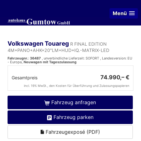
Menü
Volkswagen Touareg
R FINAL EDITION
4M+PANO+AHK+20"LM+HUD+IQ.-MATRIX-LED
Fahrzeugnr.
:
36487
, unverbindliche Lieferzeit: SOFORT , Landesversion: EU
- Europa,
Neuwagen mit Tageszulassung
74.990,– €
Gesamtpreis
incl. 19% MwSt., den Kosten für Überführung und Zulassungspapieren
Fahrzeug anfragen
Fahrzeug parken
Fahrzeugexposé (PDF)