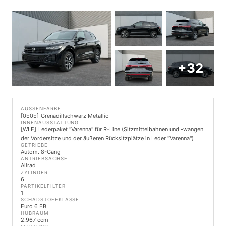
+32
AUSSENFARBE
0E0E
Grenadillschwarz Metallic
INNENAUSSTATTUNG
WLE
Lederpaket ''Varenna'' für R-Line (Sitzmittelbahnen und -wangen
der Vordersitze und der äußeren Rücksitzplätze in Leder ''Varenna'')
GETRIEBE
Autom. 8-Gang
ANTRIEBSACHSE
Allrad
ZYLINDER
6
PARTIKELFILTER
1
SCHADSTOFFKLASSE
Euro 6 EB
HUBRAUM
2.967 ccm