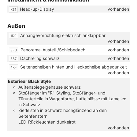
Head-up-Display
vorhanden
KS1
Außen
Anhängevorrichtung elektrisch anklappbar
1D9
vorhanden
Panorama-Austell-/Schiebedach
vorhanden
3FU
Dachreling schwarz
vorhanden
3S7
Seitenscheiben hinten und Heckscheibe abgedunkelt
4KF
vorhanden
Exterieur Black Style
Außenspiegelgehäuse schwarz
Stoßfänger im "R"-Styling, Stoßfänger- und
Türunterteile in Wagenfarbe, Lufteinlässe mit Lamellen
in Schwarz
Zierleisten in Schwarz hochglänzend an den
Seitenfenstern
LED-Rückleuchten dunkelrot
vorhanden