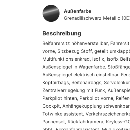
Außenfarbe
Grenadillschwarz Metallic (0E
Beschreibung
Beifahrersitz höhenverstellbar, Fahrersi
vorne, Sitzbezug Stoff, geteilt umklapp
Multifunktionslenkrad, Isofix, Isofix Bei
Außenspiegel in Wagenfarbe, Stoßfänger
Außenspiegel elektrisch einstellbar, Fen
Kopfairbags, Seitenairbags, Servolenku
Zentralverriegelung mit Funk, Außenspie
Parkpilot hinten, Parkpilot vorne, Reife
Cockpit, Anhängekupplung schwenkbar, 
Totwinkelassistent, Verkehrszeichenerk
Pannenset, Rückfahrkamera, Keyless-GO
abbl., Berganfahrassistent, Müdigkeits