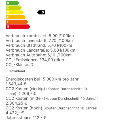
Verbrauch kombiniert:
5,90 l/100km
Verbrauch Innenstadt:
7,70 l/100km
Verbrauch Stadtrand:
5,70 l/100km
Verbrauch Landstraße:
5,00 l/100km
Verbrauch Autobahn:
6,10 l/100km
CO
-Emissionen:
134,00 g/km
2
CO
-Klasse:
D
2
Download
Energiekosten bei 15.000 km pro Jahr:
1.543,44 €
CO2 Kosten (niedrig)
(Kosten Durchschnitt 10
:
1.206,- €
Jahre)
CO2 Kosten (mittel)
:
(Kosten Durchschnitt 10 Jahre)
2.864,25 €
CO2 Kosten (hoch)
:
(Kosten Durchschnitt 10 Jahre)
4.422,- €
Jahressteuer:
112,- €