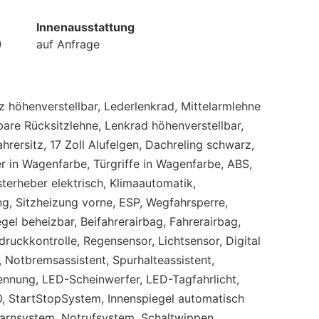
Innenausstattung
)
auf Anfrage
tz höhenverstellbar, Lederlenkrad, Mittelarmlehne
bare Rücksitzlehne, Lenkrad höhenverstellbar,
fahrersitz, 17 Zoll Alufelgen, Dachreling schwarz,
 in Wagenfarbe, Türgriffe in Wagenfarbe, ABS,
sterheber elektrisch, Klimaautomatik,
ng, Sitzheizung vorne, ESP, Wegfahrsperre,
gel beheizbar, Beifahrerairbag, Fahrerairbag,
ndruckkontrolle, Regensensor, Lichtsensor, Digital
Notbremsassistent, Spurhalteassistent,
ennung, LED-Scheinwerfer, LED-Tagfahrlicht,
, StartStopSystem, Innenspiegel automatisch
warnsystem, Notrufsystem, Schaltwippen,