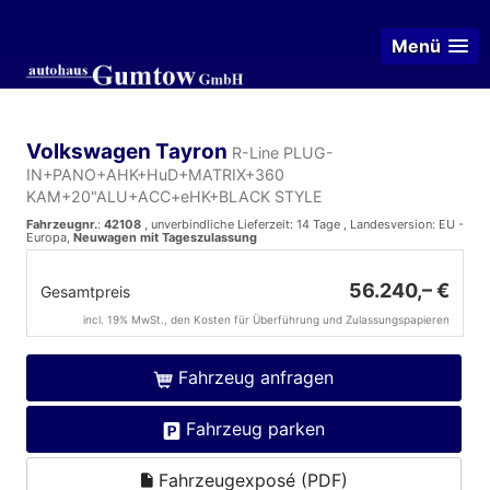
Menü
Volkswagen Tayron
R-Line PLUG-
IN+PANO+AHK+HuD+MATRIX+360
KAM+20"ALU+ACC+eHK+BLACK STYLE
Fahrzeugnr.
:
42108
, unverbindliche Lieferzeit: 14 Tage , Landesversion: EU -
Europa,
Neuwagen mit Tageszulassung
56.240,– €
Gesamtpreis
incl. 19% MwSt., den Kosten für Überführung und Zulassungspapieren
Fahrzeug anfragen
Fahrzeug parken
Fahrzeugexposé (PDF)