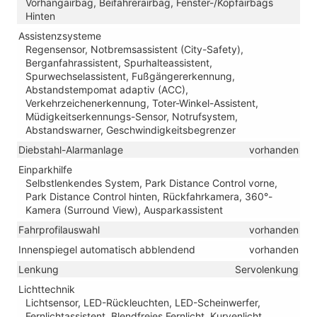
Vorhangairbag, Beifahrerairbag, Fenster-/Kopfairbags
Hinten
Assistenzsysteme
Regensensor, Notbremsassistent (City-Safety),
Berganfahrassistent, Spurhalteassistent,
Spurwechselassistent, Fußgängererkennung,
Abstandstempomat adaptiv (ACC),
Verkehrzeichenerkennung, Toter-Winkel-Assistent,
Müdigkeitserkennungs-Sensor, Notrufsystem,
Abstandswarner, Geschwindigkeitsbegrenzer
Diebstahl-Alarmanlage
vorhanden
Einparkhilfe
Selbstlenkendes System, Park Distance Control vorne,
Park Distance Control hinten, Rückfahrkamera, 360°-
Kamera (Surround View), Ausparkassistent
Fahrprofilauswahl
vorhanden
Innenspiegel automatisch abblendend
vorhanden
Lenkung
Servolenkung
Lichttechnik
Lichtsensor, LED-Rückleuchten, LED-Scheinwerfer,
Fernlichtassistent, Blendfreies Fernlicht, Kurvenlicht,