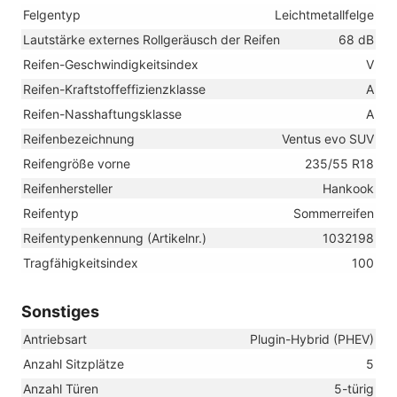
Felgentyp
Leichtmetallfelge
Lautstärke externes Rollgeräusch der Reifen
68 dB
Reifen-Geschwindigkeitsindex
V
Reifen-Kraftstoffeffizienzklasse
A
Reifen-Nasshaftungsklasse
A
Reifenbezeichnung
Ventus evo SUV
Reifengröße vorne
235/55 R18
Reifenhersteller
Hankook
Reifentyp
Sommerreifen
Reifentypenkennung (Artikelnr.)
1032198
Tragfähigkeitsindex
100
Sonstiges
Antriebsart
Plugin-Hybrid (PHEV)
Anzahl Sitzplätze
5
Anzahl Türen
5-türig