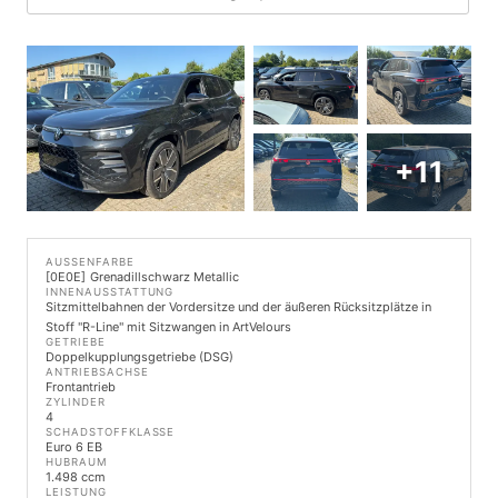
+11
AUSSENFARBE
0E0E
Grenadillschwarz Metallic
INNENAUSSTATTUNG
Sitzmittelbahnen der Vordersitze und der äußeren Rücksitzplätze in
Stoff "R-Line" mit Sitzwangen in ArtVelours
GETRIEBE
Doppelkupplungsgetriebe (DSG)
ANTRIEBSACHSE
Frontantrieb
ZYLINDER
4
SCHADSTOFFKLASSE
Euro 6 EB
HUBRAUM
1.498 ccm
LEISTUNG