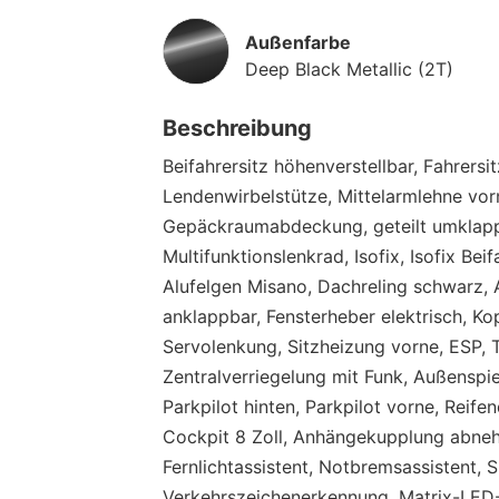
Außenfarbe
Deep Black Metallic (2T)
Beschreibung
Beifahrersitz höhenverstellbar, Fahrersi
Lendenwirbelstütze, Mittelarmlehne vorn
Gepäckraumabdeckung, geteilt umklappb
Multifunktionslenkrad, Isofix, Isofix Bei
Alufelgen Misano, Dachreling schwarz, A
anklappbar, Fensterheber elektrisch, Ko
Servolenkung, Sitzheizung vorne, ESP, T
Zentralverriegelung mit Funk, Außenspie
Parkpilot hinten, Parkpilot vorne, Reife
Cockpit 8 Zoll, Anhängekupplung abn
Fernlichtassistent, Notbremsassistent, S
Verkehrszeichenerkennung, Matrix-LED-