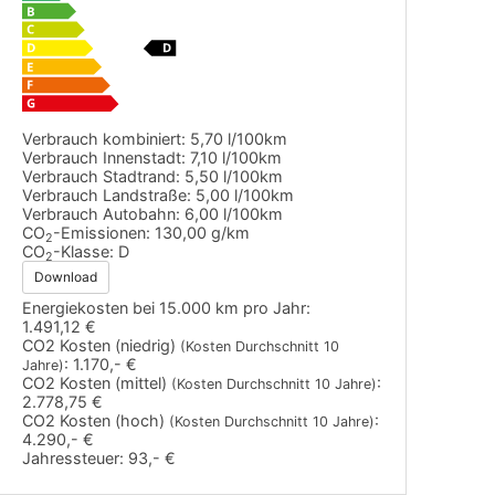
Verbrauch kombiniert:
5,70 l/100km
Verbrauch Innenstadt:
7,10 l/100km
Verbrauch Stadtrand:
5,50 l/100km
Verbrauch Landstraße:
5,00 l/100km
Verbrauch Autobahn:
6,00 l/100km
CO
-Emissionen:
130,00 g/km
2
CO
-Klasse:
D
2
Download
Energiekosten bei 15.000 km pro Jahr:
1.491,12 €
CO2 Kosten (niedrig)
(Kosten Durchschnitt 10
:
1.170,- €
Jahre)
CO2 Kosten (mittel)
:
(Kosten Durchschnitt 10 Jahre)
2.778,75 €
CO2 Kosten (hoch)
:
(Kosten Durchschnitt 10 Jahre)
4.290,- €
Jahressteuer:
93,- €