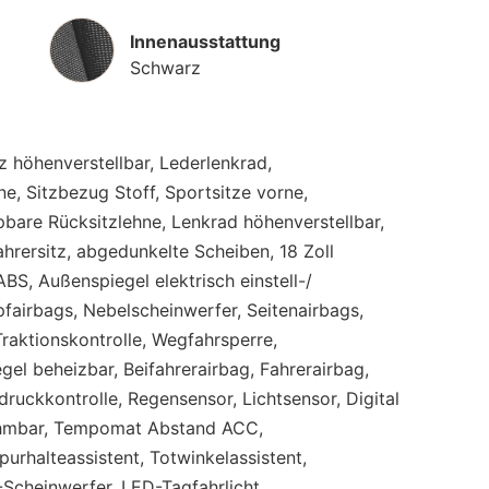
Innenausstattung
Innenausstattung
Schwarz
tz höhenverstellbar, Lederlenkrad,
e, Sitzbezug Stoff, Sportsitze vorne,
are Rücksitzlehne, Lenkrad höhenverstellbar,
fahrersitz, abgedunkelte Scheiben, 18 Zoll
BS, Außenspiegel elektrisch einstell-/
pfairbags, Nebelscheinwerfer, Seitenairbags,
raktionskontrolle, Wegfahrsperre,
gel beheizbar, Beifahrerairbag, Fahrerairbag,
ndruckkontrolle, Regensensor, Lichtsensor, Digital
ehmbar, Tempomat Abstand ACC,
purhalteassistent, Totwinkelassistent,
Scheinwerfer, LED-Tagfahrlicht,