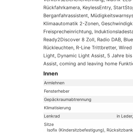
Rückfahrkamera, KeylessEntry, StartSto
Berganfahrassistent, Müdigkeitswarnsy
Klimaautomatik 2-Zonen, Geschwindigke
Freisprecheinrichtung, Induktionsladest
Ready2Discover 8 Zoll, Radio DAB, Blu
Rückleuchten, R-Line Trittbretter, Wire
Light, Dynamic Light Assist, 5 Jahre bi
Assist, coming and leaving home Funkti
Innen
Armlehnen
Fensterheber
Gepäckraumabtrennung
Klimatisierung
Lenkrad
in Leder
Sitze
Isofix (Kindersitzbefestigung), Rücksitzbank 