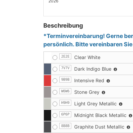
2026
Beschreibung
*Terminvereinbarung! Gerne bera
persönlich. Bitte vereinbaren Si
2E2E
Clear White
7V7V
Dark Indigo Blue
9B9B
Intensive Red
W6W6
Stone Grey
H9H9
Light Grey Metallic
6P6P
Midnight Black Metallic
8B8B
Graphite Dust Metallic