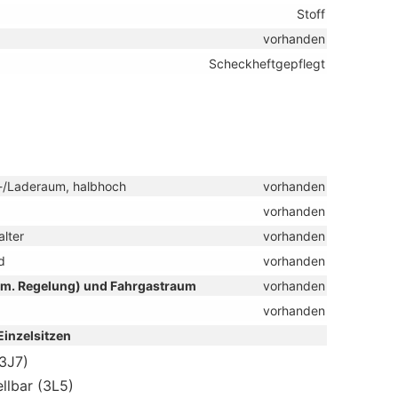
Stoff
vorhanden
Scheckheftgepflegt
t-/Laderaum, halbhoch
vorhanden
vorhanden
lter
vorhanden
d
vorhanden
tom. Regelung) und Fahrgastraum
vorhanden
vorhanden
 Einzelsitzen
(3J7)
llbar (3L5)