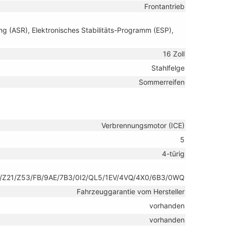
Frontantrieb
ng (ASR), Elektronisches Stabilitäts-Programm (ESP),
16 Zoll
Stahlfelge
Sommerreifen
Verbrennungsmotor (ICE)
5
4-türig
/Z21/Z53/FB/9AE/7B3/0I2/QL5/1EV/4VQ/4X0/6B3/0WQ
Fahrzeuggarantie vom Hersteller
vorhanden
vorhanden