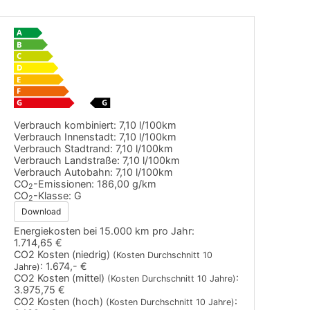
Verbrauch kombiniert:
7,10 l/100km
Verbrauch Innenstadt:
7,10 l/100km
Verbrauch Stadtrand:
7,10 l/100km
Verbrauch Landstraße:
7,10 l/100km
Verbrauch Autobahn:
7,10 l/100km
CO
-Emissionen:
186,00 g/km
2
CO
-Klasse:
G
2
Download
Energiekosten bei 15.000 km pro Jahr:
1.714,65 €
CO2 Kosten (niedrig)
(Kosten Durchschnitt 10
:
1.674,- €
Jahre)
CO2 Kosten (mittel)
:
(Kosten Durchschnitt 10 Jahre)
3.975,75 €
CO2 Kosten (hoch)
:
(Kosten Durchschnitt 10 Jahre)