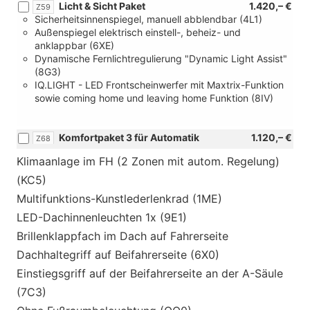
Licht & Sicht Paket
1.420,– €
Verbindung
Z59
Sicherheitsinnenspiegel, manuell abblendbar (4L1)
mit
Außenspiegel elektrisch einstell-, beheiz- und
[GZ2]
anklappbar (6XE)
Schiebetür
Dynamische Fernlichtregulierung "Dynamic Light Assist"
auf
(8G3)
der
IQ.LIGHT - LED Frontscheinwerfer mit Maxtrix-Funktion
Fahrer-
sowie coming home und leaving home Funktion (8IV)
und
Beifahrerseite)
Komfortpaket 3 für Automatik
1.120,– €
Z68
Klimaanlage im FH (2 Zonen mit autom. Regelung)
(KC5)
Multifunktions-Kunstlederlenkrad (1ME)
LED-Dachinnenleuchten 1x (9E1)
Brillenklappfach im Dach auf Fahrerseite
Dachhaltegriff auf Beifahrerseite (6X0)
Einstiegsgriff auf der Beifahrerseite an der A-Säule
(7C3)