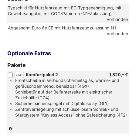
Motion)
für
Typschild für Nutzfahrzeug mit EG-Typgenehmigung, mit
4
Gewichtsangabe, mit COC-Papieren (N1-Zulassung)
Motion)
vorhanden
Abgasnorm Euro 6e EB mit Nutzfahrzeugzulassung N1
vorhanden
Optionale Extras
Pakete
Komfortpaket 2
1.820,– €
Z66
Frontscheibe in Verbundsicherheitsglas, wärme- und
geräuschdämmend, beheizbar (4GX)
Schiebetür auf der Beifahrerseite mit elektrischer
Zuziehhilfe (GZ4)
Sicherheitsinnenspiegel mit Digitaldisplay (GL1)
Zentralverriegelung mit schlüssellosem Schließ- und
Startsystem "Keyless Access" ohne Safesicherung (4F2)
(nicht
in