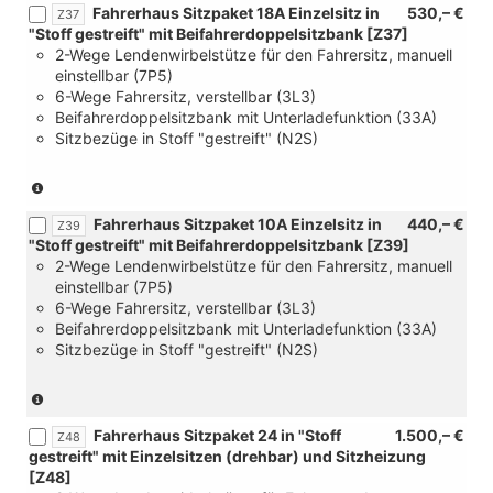
Fahrerhaus Sitzpaket 18A Einzelsitz in
530,– €
[FA]
4
Verbindung
Z37
"Stoff gestreift" mit Beifahrerdoppelsitzbank [Z37]
Palladium
Verzurrösen
mit
2-Wege Lendenwirbelstütze für den Fahrersitz, manuell
Super
zur
[FA]
einstellbar (7P5)
Dark-
Ladegutsicherung
Palladium
6-Wege Fahrersitz, verstellbar (3L3)
Black
im
Super
Beifahrerdoppelsitzbank mit Unterladefunktion (33A)
Onyx
Fahrgast/Laderaum)
Dark-
Sitzbezüge in Stoff "gestreift" (N2S)
und
Black
[YAA]
Onyx
Steuerung
und
(nur
Sitzpaket
[YAA]
in
und
Fahrerhaus Sitzpaket 10A Einzelsitz in
440,– €
Steuerung
Verbindung
Z39
[1EV]Typschild
"Stoff gestreift" mit Beifahrerdoppelsitzbank [Z39]
Sitzpaket)
mit
für
2-Wege Lendenwirbelstütze für den Fahrersitz, manuell
[FC]
Nutzfahrzeug-
einstellbar (7P5)
Palladium
Zulassung
6-Wege Fahrersitz, verstellbar (3L3)
Super
N1
Beifahrerdoppelsitzbank mit Unterladefunktion (33A)
Dark-
und
Sitzbezüge in Stoff "gestreift" (N2S)
Black
[4VQ]
und
Abgasnorm
[YAA]
(nur
Euro
Steuerung
in
6e
Fahrerhaus Sitzpaket 24 in "Stoff
1.500,– €
Sitzpaket
Verbindung
Z48
EB
gestreift" mit Einzelsitzen (drehbar) und Sitzheizung
und
mit
mit
[Z48]
[4X0]
[FC]