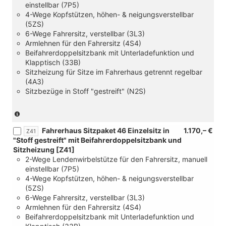
einstellbar (7P5)
Palladium
4-Wege Kopfstützen, höhen- & neigungsverstellbar
Super
(5ZS)
Dark-
6-Wege Fahrersitz, verstellbar (3L3)
Black
Armlehnen für den Fahrersitz (4S4)
und
Beifahrerdoppelsitzbank mit Unterladefunktion und
[YAA]
Klapptisch (33B)
Steuerung
Sitzheizung für Sitze im Fahrerhaus getrennt regelbar
Sitzpaket
(4A3)
und
Sitzbezüge in Stoff "gestreift" (N2S)
[4X0]
ohne
Seitenairbags
(nur
und
in
Fahrerhaus Sitzpaket 46 Einzelsitz in
1.170,– €
[6B2]
Verbindung
Z41
"Stoff gestreift" mit Beifahrerdoppelsitzbank und
4
mit
Sitzheizung [Z41]
Verzurrösen
[FC]
2-Wege Lendenwirbelstütze für den Fahrersitz, manuell
zur
Palladium
einstellbar (7P5)
Ladegutsicherung
Super
4-Wege Kopfstützen, höhen- & neigungsverstellbar
im
Dark-
(5ZS)
Fahrgast/Laderaum)
Black
6-Wege Fahrersitz, verstellbar (3L3)
und
Armlehnen für den Fahrersitz (4S4)
[YAA]
Beifahrerdoppelsitzbank mit Unterladefunktion und
Steuerung