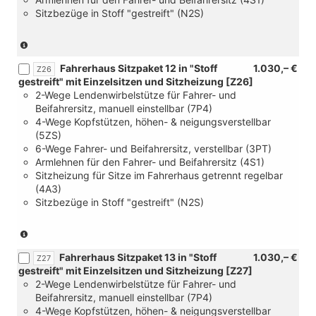
und
Sitzbezüge in Stoff "gestreift" (N2S)
[YAA]
Steuerung
Sitzpaket
(nur
)
in
Fahrerhaus Sitzpaket 12 in "Stoff
1.030,– €
Verbindung
Z26
gestreift" mit Einzelsitzen und Sitzheizung [Z26]
mit
2-Wege Lendenwirbelstütze für Fahrer- und
[FC]
Beifahrersitz, manuell einstellbar (7P4)
Palladium
4-Wege Kopfstützen, höhen- & neigungsverstellbar
Super
(5ZS)
Dark-
6-Wege Fahrer- und Beifahrersitz, verstellbar (3PT)
Black
Armlehnen für den Fahrer- und Beifahrersitz (4S1)
und
Sitzheizung für Sitze im Fahrerhaus getrennt regelbar
[YAA]
(4A3)
Steuerung
Sitzbezüge in Stoff "gestreift" (N2S)
Sitzpaket
und
[4X0]
(nur
ohne
in
Fahrerhaus Sitzpaket 13 in "Stoff
1.030,– €
Seitenairbags
Verbindung
Z27
gestreift" mit Einzelsitzen und Sitzheizung [Z27]
und
mit
2-Wege Lendenwirbelstütze für Fahrer- und
[6B2]
[FC]
Beifahrersitz, manuell einstellbar (7P4)
4
Palladium
4-Wege Kopfstützen, höhen- & neigungsverstellbar
Verzurrösen
Super