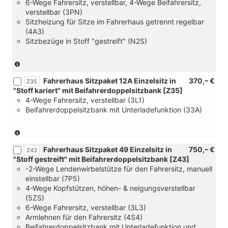
6-Wege Fahrersitz, verstellbar, 4-Wege Beifahrersitz,
Nutzfahrzeug-
Super
verstellbar (3PN)
Zulassung
Dark-
Sitzheizung für Sitze im Fahrerhaus getrennt regelbar
N1
Black
(4A3)
und
und
Sitzbezüge in Stoff "gestreift" (N2S)
[4VQ]
[YAA]
Abgasnorm
Steuerung
Euro
Sitzpaket)
(nur
6E
in
EB
Fahrerhaus Sitzpaket 12A Einzelsitz in
370,– €
Verbindung
Z35
und
"Stoff kariert" mit Beifahrerdoppelsitzbank [Z35]
mit
[4X0]
4-Wege Fahrersitz, verstellbar (3L1)
[FC]
ohne
Beifahrerdoppelsitzbank mit Unterladefunktion (33A)
Palladium
Seitenairbags
Super
und
Dark-
(nur
[6B3]
Black
in
6
Fahrerhaus Sitzpaket 49 Einzelsitz in
750,– €
und
Verbindung
Z43
Verzurrösen
"Stoff gestreift" mit Beifahrerdoppelsitzbank [Z43]
[YAA]
mit
zur
-2-Wege Lendenwirbelstütze für den Fahrersitz, manuell
Steuerung
[YAA
Ladegutsicherung
einstellbar (7P5)
Sitzpaket
Steuerung
im
4-Wege Kopfstützen, höhen- & neigungsverstellbar
und
Sitzpaket)
Fahrgast/Laderaum)
(5ZS)
[4X0]
6-Wege Fahrersitz, verstellbar (3L3)
ohne
Armlehnen für den Fahrersitz (4S4)
Seitenairbags
Beifahrerdoppelsitzbank mit Unterladefunktion und
und