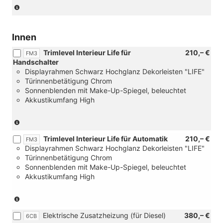
beheiz-
und
Fahrerhaus
(nur
und
Falschfahrwarnung
Sitzpaket
in
anklappbar)
und
mit
Verbindung
[6XE]
Einzelsitzen
mit
Innen
Außenspiegel
(drehbar)
Handschalter)
elektrisch
und
Trimlevel Interieur Life für
210,– €
FM3
einstell-,
Handschalter
Sitzheizung
beheiz-
Displayrahmen Schwarz Hochglanz Dekorleisten "LIFE"
und
und
Türinnenbetätigung Chrom
[YAA]
anklappbar)
Sonnenblenden mit Make-Up-Spiegel, beleuchtet
Steuerung
Akkustikumfang High
Sitzpaket
und
[8FB]
(nur
oder
in
[8FF]
Trimlevel Interieur Life für Automatik
210,– €
Verbindung
FM3
2.
Displayrahmen Schwarz Hochglanz Dekorleisten "LIFE"
mit
Batterie
Türinnenbetätigung Chrom
[1ME/6Q2]
und
Sonnenblenden mit Make-Up-Spiegel, beleuchtet
Multifunktions-
[IA1]
Akkustikumfang High
Kunstlederlenkrad
Fixierpunkt
inkl.
nach
Schalthebelknauf
(nur
AMPS-
in
in
Standard
Elektrische Zusatzheizung (für Diesel)
380,– €
Kunstleder
Verbindung
6CB
an