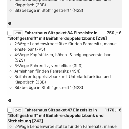
Klapptisch (33B)
[6B2]
Sitzbezüge in Stoff "gestreift" (N2S)
4
Verzurrösen
zur
(nur
Ladegutsicherung
in
im
Fahrerhaus Sitzpaket 8A Einzelsitz in
750,– €
Verbindung
Z38
Fahrgast/Laderaum)
"Stoff gestreift" mit Beifahrerdoppelsitzbank [Z38]
mit
2-Wege Lendenwirbelstütze für den Fahrersitz, manuell
[FC]
einstellbar (7P5)
Palladium
4-Wege Kopfstützen, höhen- & neigungsverstellbar
Super
(5ZS)
Dark-
6-Wege Fahrersitz, verstellbar (3L3)
Black
Armlehnen für den Fahrersitz (4S4)
und
Beifahrerdoppelsitzbank mit Unterladefunktion und
[YAA]
Klapptisch (33B)
Steuerung
Sitzbezüge in Stoff "gestreift" (N2S)
Sitzpaket)
(nur
in
Fahrerhaus Sitzpaket 47 Einzelsitz in
1.170,– €
Verbindung
Z42
"Stoff gestreift" mit Beifahrerdoppelsitzbank und
mit
Sitzheizung [Z42]
li>
2-Wege Lendenwirbelstütze für den Fahrersitz, manuell
[FC]