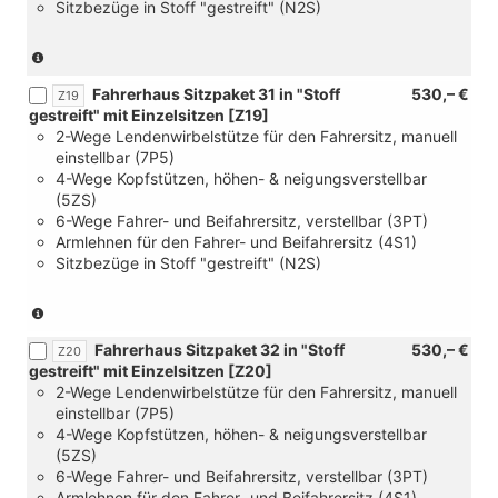
Sitzbezüge in Stoff "gestreift" (N2S)
USB
[8FF+J0B]
gestreift"
95
Fahrerhaus
im
2.
mit
Ah,
Sitzpaket
Fahrerhaus
Batterie
(nur
Einzelsitzen
AGM))
2
[Z51]
95
in
und
in
Ohne
Fahrerhaus Sitzpaket 31 in "Stoff
530,– €
Ah,
Verbindung
Z19
[Z03]
"Stoff
Sitze
gestreift" mit Einzelsitzen [Z19]
AGM))
mit
Exterieurpaket
gestreift"
im
2-Wege Lendenwirbelstütze für den Fahrersitz, manuell
[FC]
genarbte
mit
Fahrgast-/Laderaum)
einstellbar (7P5)
Palladium
Anbauteile,
Einzelsitzen
4-Wege Kopfstützen, höhen- & neigungsverstellbar
Super
Kühlergrill
und
(5ZS)
Dark-
in
[Z03]
6-Wege Fahrer- und Beifahrersitz, verstellbar (3PT)
Black
Wagenfarbe
Exterieurpaket
Armlehnen für den Fahrer- und Beifahrersitz (4S1)
und
lackiert)
genarbte
Sitzbezüge in Stoff "gestreift" (N2S)
[YAA]
Anbauteile,
Steuerung
Kühlergrill
Sitzpaket)
(nur
in
in
Wagenfarbe
Fahrerhaus Sitzpaket 32 in "Stoff
530,– €
Verbindung
Z20
lackiert)
gestreift" mit Einzelsitzen [Z20]
mit
2-Wege Lendenwirbelstütze für den Fahrersitz, manuell
[FC]
einstellbar (7P5)
Palladium
4-Wege Kopfstützen, höhen- & neigungsverstellbar
Super
(5ZS)
Dark-
6-Wege Fahrer- und Beifahrersitz, verstellbar (3PT)
Black
Armlehnen für den Fahrer- und Beifahrersitz (4S1)