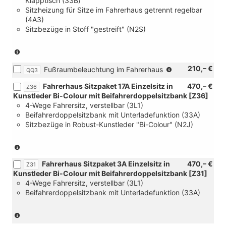
Klapptisch (33B)
Sitzpaket)
Sitzheizung für Sitze im Fahrerhaus getrennt regelbar
(4A3)
Sitzbezüge in Stoff "gestreift" (N2S)
(nur
in
(nur
210,– €
Fußraumbeleuchtung im Fahrerhaus
Verbindung
QQ3
in
mit
Fahrerhaus Sitzpaket 17A Einzelsitz in
470,– €
Z36
Verbindung
[FC]
Kunstleder Bi-Colour mit Beifahrerdoppelsitzbank [Z36]
mit
Palladium
4-Wege Fahrersitz, verstellbar (3L1)
[FM3]
Super
Beifahrerdoppelsitzbank mit Unterladefunktion (33A)
Trimlevel
Dark-
Sitzbezüge in Robust-Kunstleder "Bi-Colour" (N2J)
Life
Black
oder
und
[FM4]
(nicht
[YAA]
Trimlevel
in
Steuerung
Fahrerhaus Sitzpaket 3A Einzelsitz in
470,– €
Style)
Verbindung
Z31
Sitzpaket
Kunstleder Bi-Colour mit Beifahrerdoppelsitzbank [Z31]
mit
und
4-Wege Fahrersitz, verstellbar (3L1)
4Motion)
[4X0]
Beifahrerdoppelsitzbank mit Unterladefunktion (33A)
(nur
ohne
in
Seitenairbags
Verbindung
und
(nur
mit
[6B2]
in