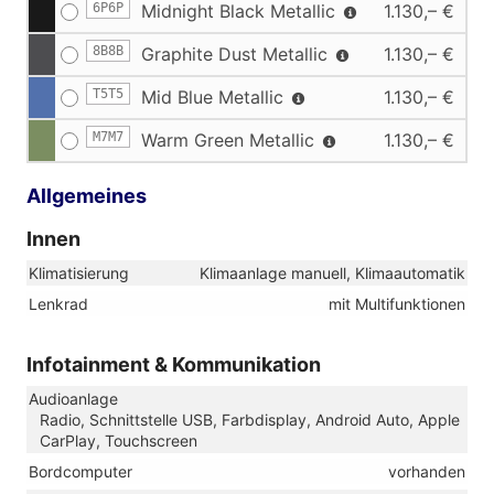
6P6P
Midnight Black Metallic
1.130,– €
8B8B
Graphite Dust Metallic
1.130,– €
T5T5
Mid Blue Metallic
1.130,– €
M7M7
Warm Green Metallic
1.130,– €
Allgemeines
Innen
Klimatisierung
Klimaanlage manuell, Klimaautomatik
Lenkrad
mit Multifunktionen
Infotainment & Kommunikation
Audioanlage
Radio, Schnittstelle USB, Farbdisplay, Android Auto, Apple
CarPlay, Touchscreen
Bordcomputer
vorhanden