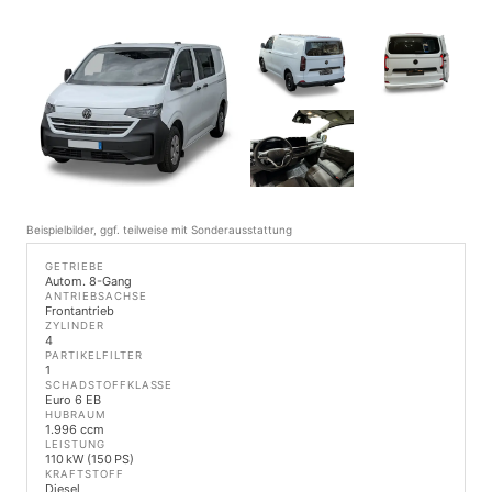
Beispielbilder, ggf. teilweise mit Sonderausstattung
GETRIEBE
Autom. 8-Gang
ANTRIEBSACHSE
Frontantrieb
ZYLINDER
4
PARTIKELFILTER
1
SCHADSTOFFKLASSE
Euro 6 EB
HUBRAUM
1.996 ccm
LEISTUNG
110 kW (150 PS)
KRAFTSTOFF
Diesel