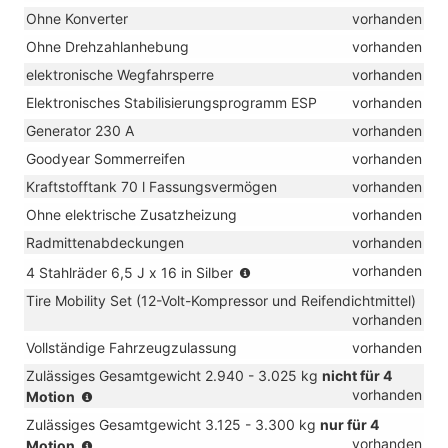
Ohne Konverter
vorhanden
Ohne Drehzahlanhebung
vorhanden
elektronische Wegfahrsperre
vorhanden
Elektronisches Stabilisierungsprogramm ESP
vorhanden
Generator 230 A
vorhanden
Goodyear Sommerreifen
vorhanden
Kraftstofftank 70 l Fassungsvermögen
vorhanden
Ohne elektrische Zusatzheizung
vorhanden
Radmittenabdeckungen
vorhanden
(Reifen
vorhanden
4 Stahlräder 6,5 J x 16 in Silber
215/65
Tire Mobility Set (12-Volt-Kompressor und Reifendichtmittel)
R16C
vorhanden
109
T)
Vollständige Fahrzeugzulassung
vorhanden
Zulässiges Gesamtgewicht 2.940 - 3.025 kg
nicht für 4
(nicht
vorhanden
Motion
für
Zulässiges Gesamtgewicht 3.125 - 3.300 kg
nur für 4
4
(nur
vorhanden
Motion