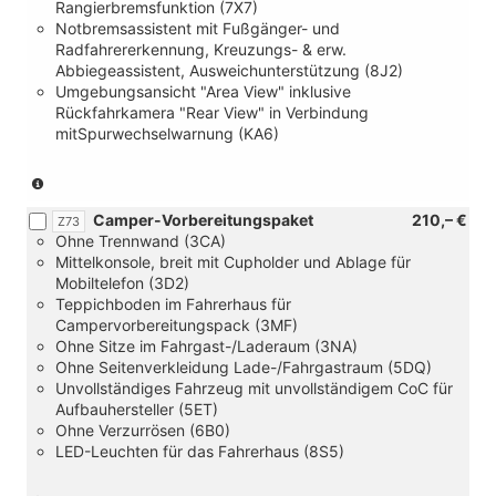
Rangierbremsfunktion (7X7)
Multifunktions-
Notbremsassistent mit Fußgänger- und
Kunstlederlenkrad
Radfahrererkennung, Kreuzungs- & erw.
inkl.
Abbiegeassistent, Ausweichunterstützung (8J2)
Schalthebelknauf
Umgebungsansicht "Area View" inklusive
in
Rückfahrkamera "Rear View" in Verbindung
Kunstleder
mitSpurwechselwarnung (KA6)
für
Handschalter
und
(nur
[7Y4]
in
Camper-Vorbereitungspaket
210,– €
Spurhalte-
Verbindung
Z73
Ohne Trennwand (3CA)
und
mit
Mittelkonsole, breit mit Cupholder und Ablage für
Spurwechselassistent
[1ME]
Mobiltelefon (3D2)
"Side
Multifunktions-
Teppichboden im Fahrerhaus für
Assist"
Kunstlederlenkrad
Campervorbereitungspack (3MF)
mit
und
Ohne Sitze im Fahrgast-/Laderaum (3NA)
Rangierbremsfunktion
[79D]
Ohne Seitenverkleidung Lade-/Fahrgastraum (5DQ)
und
Spurwechselassistent
Unvollständiges Fahrzeug mit unvollständigem CoC für
Ausstiegswarnung
"Side
Aufbauhersteller (5ET)
und
Assist"
Ohne Verzurrösen (6B0)
[8T6]
mit
LED-Leuchten für das Fahrerhaus (8S5)
Automatische
Spurhalteassistent,
Distanzregelung
Rangierbremsfunktion
ACC