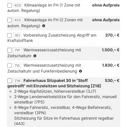
für
mit
Klimaanlage im FH (1 Zone mit
ohne Aufpreis
der
KC0
Handschalter
[1ME]
autom. Regelung)
Mittelkonsole
und
Multifunktions-
und
[7M4]
Kunstlederlenkrad
Klimaanlage im FH (2 Zonen mit
ohne Aufpreis
KC5
[KC0]
Einstiegleiste
für
(Bei
autom. Regelung)
Klimaanlage
vorn
Automatik
Diesel:
im
Kunststoff,
und
Vorbereitung Zusatzheizung Abgriff am
370,– €
7E1
nur
Fahrerhaus
in
[7M4]
Kraftstofftank
in
(1
Schwarz,
Einstiegleiste
Verbindung
Zone
beleuchtet
Warmwasserzusatzheizung mit
1.500,– €
vorn
7VF
mit
mit
und
(nur
Zeitschaltuhr
Kunststoff,
[6CB]
autom.
[4Z2]
in
in
Elektrische
Regelung)
Warmwasserzusatzheizung mit
1.830,– €
7VL
Handschuhfach
Verbindung
Schwarz,
Zusatzheizung)
[6NZ]
(nur
Zeitschaltuhr und Funkfernbedienung
mit
mit
beleuchtet
ohne
in
abschließbarer
[8FB]
und
Fahrerhaus Sitzpaket 30 in "Stoff
530,– €
Formhimmel
Z18
Verbindung
Klappe
2.
[4Z2]
gestreift" mit Einzelsitzen und Sitzheizung [Z18]
[U9A]
mit
und
Batterie
Handschuhfach
2-Wege Kopfstützen, höhenverstellbar (3J7)
2x
[8FB]
mindesten
(80
mit
2-Wege Lendenwirbelstütze für den Fahrersitz, manuell
USB
2.
[Z22]
Ah,
abschließbarer
einstellbar (7P5)
im
Batterie
Fahrerhaus
AGM)
Klappe
6-Wege Fahrersitz, verstellbar, 4-Wege Beifahrersitz,
Fahrerhaus
(80
Sitzpaket
oder
und
verstellbar (3PN)
oder
Ah,
2
[8FF+J0B]
Mindesten
Sitzheizung für Sitze im Fahrerhaus getrennt regelbar
[U9D]
AGM)
in
2.
und
(4A3)
7x
oder
"Stoff
Batterie
[Z22]