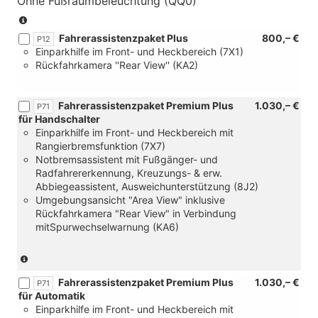
Ohne Fußraumbeleuchtung (QQ0)
(nur
in
Fahrerassistenzpaket Plus
800,– €
P12
Einparkhilfe im Front- und Heckbereich (7X1)
Verbindung
Rückfahrkamera ''Rear View'' (KA2)
mit
Automatik
Fahrerassistenzpaket Premium Plus
1.030,– €
P71
und
für Handschalter
Einparkhilfe im Front- und Heckbereich mit
[6CB]
Rangierbremsfunktion (7X7)
Elektrische
Notbremsassistent mit Fußgänger- und
Zusatzheizung)
Radfahrererkennung, Kreuzungs- & erw.
Abbiegeassistent, Ausweichunterstützung (8J2)
Umgebungsansicht "Area View" inklusive
Rückfahrkamera "Rear View" in Verbindung
mitSpurwechselwarnung (KA6)
(nur
in
Fahrerassistenzpaket Premium Plus
1.030,– €
Verbindung
P71
für Automatik
mit
Einparkhilfe im Front- und Heckbereich mit
[1ME/6Q2]