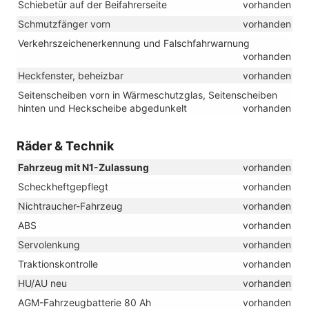
Schiebetür auf der Beifahrerseite
vorhanden
Schmutzfänger vorn
vorhanden
Verkehrszeichenerkennung und Falschfahrwarnung
vorhanden
Heckfenster, beheizbar
vorhanden
Seitenscheiben vorn in Wärmeschutzglas, Seitenscheiben
hinten und Heckscheibe abgedunkelt
vorhanden
Räder & Technik
Fahrzeug mit N1-Zulassung
vorhanden
Scheckheftgepflegt
vorhanden
Nichtraucher-Fahrzeug
vorhanden
ABS
vorhanden
Servolenkung
vorhanden
Traktionskontrolle
vorhanden
HU/AU neu
vorhanden
AGM-Fahrzeugbatterie 80 Ah
vorhanden