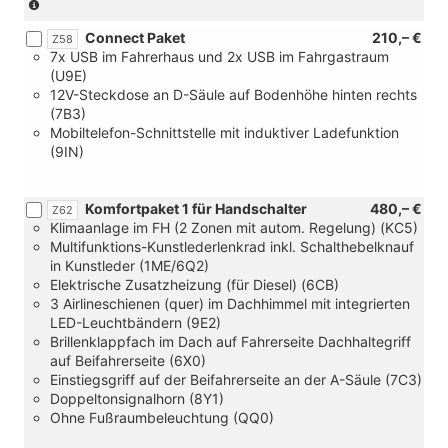
und
(Achtung
mit
Ausstiegswarnung
Entfall:
GRA
Connect Paket
210,– €
und
[Z22]
Z58
und
7x USB im Fahrerhaus und 2x USB im Fahrgastraum
[8T7]
Fahrerhaus
intellig.
(U9E)
Automatische
Sitzpaket
Geschwindigkeitsassistent
12V-Steckdose an D-Säule auf Bodenhöhe hinten rechts
Distanzregelung
2
und
(7B3)
ACC
und
[1AF]
Mobiltelefon-Schnittstelle mit induktiver Ladefunktion
stop&go
[9AB]
Elektronisches
(9IN)
mit
Klimaanalge
Stabilisierungsprogramm
Geschwindigkeitsregelanlage
Fahrerhaus
ESP
und
(mit
und
Komfortpaket 1 für Handschalter
480,– €
intellig.
man.
Z62
elektromechan.
Klimaanlage im FH (2 Zonen mit autom. Regelung) (KC5)
Geschwindigkeitsassistent
Regelung)
Bremskraftverstärker
Multifunktions-Kunstlederlenkrad inkl. Schalthebelknauf
und
nur
und
in Kunstleder (1ME/6Q2)
[1AF]
in
[QR9]
Elektrische Zusatzheizung (für Diesel) (6CB)
Elektronisches
Verbindung
Verkehrszeichenerkennung
3 Airlineschienen (quer) im Dachhimmel mit integrierten
Stabilisierungsprogramm
mit
und
LED-Leuchtbändern (9E2)
ESP
[Z48]
Falschfahrwarnung
Brillenklappfach im Dach auf Fahrerseite Dachhaltegriff
und
oder
und
auf Beifahrerseite (6X0)
elektromechan.
[Z50]
[6XE]
Einstiegsgriff auf der Beifahrerseite an der A-Säule (7C3)
Bremskraftverstärker
oder
Außenspiegel
Doppeltonsignalhorn (8Y1)
und
[Z49]
elektrisch
Ohne Fußraumbeleuchtung (QQ0)
[QR9]
oder
einstell-,
Verkehrszeichenerkennung
[Z69]