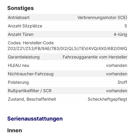
Sonstiges
Antriebsart
Verbrennungsmotor (ICE)
Anzahl Sitzplätze
5
Anzahl Türen
4-türig
Codes: Hersteller-Code
F8/Z02/Z21/Z53/FB/9AE/7B3/0I2/QL5//1EV/4VQ/4X0/6B2/0WQ
Garantieleistung
Fahrzeuggarantie vom Hersteller
HU/AU neu
vorhanden
Nichtraucher-Fahrzeug
vorhanden
Polsterung
Stoff
Rußpartikelfilter / SCR
vorhanden
Zustand, Beschaffenheit
Scheckheftgepflegt
Serienausstattungen
Innen