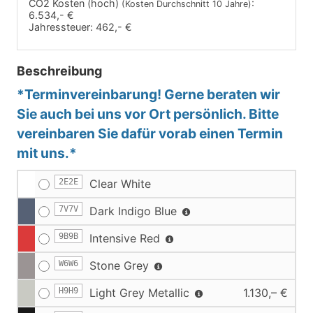
CO2 Kosten (hoch)
:
(Kosten Durchschnitt 10 Jahre)
6.534,- €
Jahressteuer:
462,- €
Beschreibung
*Terminvereinbarung! Gerne beraten wir
Sie auch bei uns vor Ort persönlich. Bitte
vereinbaren Sie dafür vorab einen Termin
mit uns.*
2E2E
Clear White
7V7V
Dark Indigo Blue
9B9B
Intensive Red
W6W6
Stone Grey
H9H9
Light Grey Metallic
1.130,– €