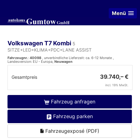
Menü
Volkswagen T7 Kombi
5
SITZE+LED+KLIMA+PDC+LANE ASSIST
Fahrzeugnr.
:
40098
, unverbindliche Lieferzeit: ca. 6-12 Monate ,
Landesversion: EU - Europa,
Neuwagen
39.740,– €
Gesamtpreis
incl. 19% MwSt.
Fahrzeug anfragen
Fahrzeug parken
Fahrzeugexposé (PDF)