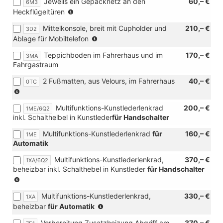
Jeweils ein Gepäcknetz an den
60,– €
6M3
(nur
Heckflügeltüren
in
Mittelkonsole, breit mit Cupholder und
210,– €
3D2
Verbindung
(nur
Ablage für Mobiltelefon
mit
in
[3RE]
Teppichboden im Fahrerhaus und im
170,– €
3MA
Verbindung
Heckflügeltüren
Fahrgastraum
mit
(bei
[IA1]
Hochdach
2 Fußmatten, aus Velours, im Fahrerhaus
40,– €
0TC
Fixierpunkt
in
(nur
nach
dachhoher
in
AMPS-
Ausführung)
Multifunktions-Kunstlederlenkrad
200,– €
Verbindung
1ME/6Q2
Standard
)
inkl. Schalthelbel in Kunstleder
für Handschalter
mit
an
[3MA]
der
Multifunktions-Kunstlederlenkrad
für
160,– €
1ME
Teppichboden
Mittelkonsole)
Automatik
im
Fahrerhaus
Multifunktions-Kunstlederlenkrad,
370,– €
1XA/6Q2
und
beheizbar inkl. Schalthebel in Kunstleder
für Handschalter
im
(nur
Fahrgastraum)
in
Multifunktions-Kunstlederlenkrad,
330,– €
Verbindung
1XA
(nur
beheizbar
für Automatik
mit
in
[Z18]
Vorbereitung Zusatzheizung Abgriff am
370,– €