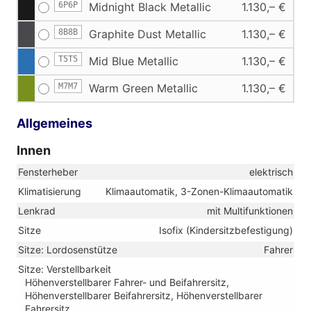
6P6P
Midnight Black Metallic
1.130,– €
8B8B
Graphite Dust Metallic
1.130,– €
T5T5
Mid Blue Metallic
1.130,– €
M7M7
Warm Green Metallic
1.130,– €
Allgemeines
Innen
Fensterheber
elektrisch
Klimatisierung
Klimaautomatik, 3-Zonen-Klimaautomatik
Lenkrad
mit Multifunktionen
Sitze
Isofix (Kindersitzbefestigung)
Sitze: Lordosenstütze
Fahrer
Sitze: Verstellbarkeit
Höhenverstellbarer Fahrer- und Beifahrersitz,
Höhenverstellbarer Beifahrersitz, Höhenverstellbarer
Fahrersitz