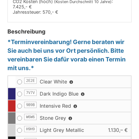
CO2 Kosten (hoch)
:
(Kosten Durchschnitt 10 Jahre)
7.425,- €
Jahressteuer:
570,- €
Beschreibung
*Terminvereinbarung! Gerne beraten wir
Sie auch bei uns vor Ort persönlich. Bitte
vereinbaren Sie dafür vorab einen Termin
mit uns.*
2E2E
Clear White
7V7V
Dark Indigo Blue
9B9B
Intensive Red
W6W6
Stone Grey
H9H9
Light Grey Metallic
1.130,– €