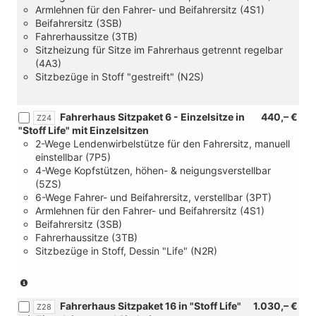
Armlehnen für den Fahrer- und Beifahrersitz (4S1)
Beifahrersitz (3SB)
Fahrerhaussitze (3TB)
Sitzheizung für Sitze im Fahrerhaus getrennt regelbar
(4A3)
Sitzbezüge in Stoff "gestreift" (N2S)
Fahrerhaus Sitzpaket 6 - Einzelsitze in
440,– €
Z24
"Stoff Life" mit Einzelsitzen
2-Wege Lendenwirbelstütze für den Fahrersitz, manuell
einstellbar (7P5)
4-Wege Kopfstützen, höhen- & neigungsverstellbar
(5ZS)
6-Wege Fahrer- und Beifahrersitz, verstellbar (3PT)
Armlehnen für den Fahrer- und Beifahrersitz (4S1)
Beifahrersitz (3SB)
Fahrerhaussitze (3TB)
Sitzbezüge in Stoff, Dessin "Life" (N2R)
(nur
in
Fahrerhaus Sitzpaket 16 in "Stoff Life"
1.030,– €
Verbindung
Z28