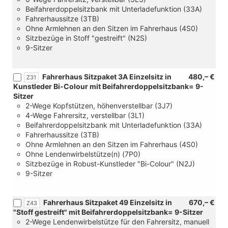
für
Beifahrerdoppelsitzbank mit Unterladefunktion (33A)
Transporter)
Fahrerhaussitze (3TB)
Ohne Armlehnen an den Sitzen im Fahrerhaus (4S0)
Sitzbezüge in Stoff "gestreift" (N2S)
9-Sitzer
Fahrerhaus Sitzpaket 3A Einzelsitz in
480,– €
Z31
Kunstleder Bi-Colour mit Beifahrerdoppelsitzbank= 9-
Sitzer
2-Wege Kopfstützen, höhenverstellbar (3J7)
4-Wege Fahrersitz, verstellbar (3L1)
Beifahrerdoppelsitzbank mit Unterladefunktion (33A)
Fahrerhaussitze (3TB)
Ohne Armlehnen an den Sitzen im Fahrerhaus (4S0)
Ohne Lendenwirbelstütze(n) (7P0)
Sitzbezüge in Robust-Kunstleder "Bi-Colour" (N2J)
9-Sitzer
Fahrerhaus Sitzpaket 49 Einzelsitz in
670,– €
Z43
"Stoff gestreift" mit Beifahrerdoppelsitzbank= 9-Sitzer
2-Wege Lendenwirbelstütze für den Fahrersitz, manuell