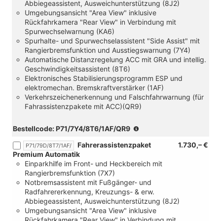
Abbiegeassistent, Ausweichunterstützung (8J2)
Umgebungsansicht "Area View" inklusive
Rückfahrkamera "Rear View" in Verbindung mit
Spurwechselwarnung (KA6)
Spurhalte- und Spurwechselassistent "Side Assist" mit
Rangierbremsfunktion und Ausstiegswarnung (7Y4)
Automatische Distanzregelung ACC mit GRA und intellig.
Geschwindigkeitsassistent (8T6)
Elektronisches Stabilisierungsprogramm ESP und
elektromechan. Bremskraftverstärker (1AF)
Verkehrszeichenerkennung und Falschfahrwarnung (für
Fahrassistenzpakete mit ACC)(QR9)
(nur
Bestellcode: P71/7Y4/8T6/1AF/QR9
in
Fahrerassistenzpaket
1.730,– €
P71/79D/8T7/1AF/
Verbindung
Premium Automatik
mit
Einparkhilfe im Front- und Heckbereich mit
[1ME/6Q2]Multifunktions
Rangierbremsfunktion (7X7)
Kunstlederlenkrad
Notbremsassistent mit Fußgänger- und
oder
Radfahrererkennung, Kreuzungs- & erw.
[1XA/6Q2]
Abbiegeassistent, Ausweichunterstützung (8J2)
Multifunktions-
Umgebungsansicht "Area View" inklusive
Kunstlederlenkrad,
Rückfahrkamera "Rear View" in Verbindung mit