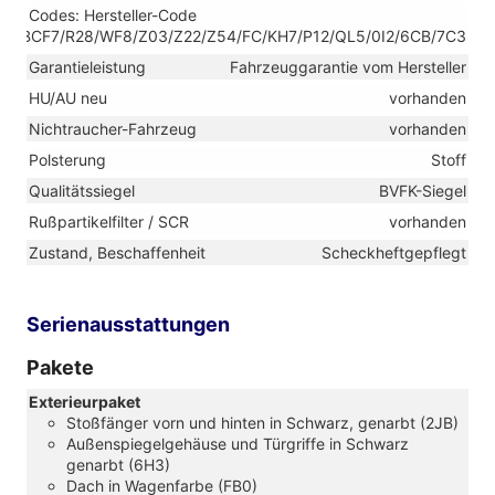
Codes: Hersteller-Code
TVBCF7/R28/WF8/Z03/Z22/Z54/FC/KH7/P12/QL5/0I2/6CB/7C3
Garantieleistung
Fahrzeuggarantie vom Hersteller
HU/AU neu
vorhanden
Nichtraucher-Fahrzeug
vorhanden
Polsterung
Stoff
Qualitätssiegel
BVFK-Siegel
Rußpartikelfilter / SCR
vorhanden
Zustand, Beschaffenheit
Scheckheftgepflegt
Serienausstattungen
Pakete
Exterieurpaket
Stoßfänger vorn und hinten in Schwarz, genarbt (2JB)
Außenspiegelgehäuse und Türgriffe in Schwarz
genarbt (6H3)
Dach in Wagenfarbe (FB0)