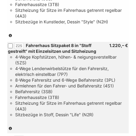
Fahrerhaussitze (3TB)
Sitzheizung für Sitze im Fahrerhaus getrennt regelbar
(4A3)
Sitzbezüge in Kunstleder, Dessin "Style" (N2H)
(nur
in
Fahrerhaus Sitzpaket 8 in "Stoff
1.220,– €
Verbindung
Z25
gestreift" mit Einzelsitzen und Sitzheizung
mit
4-Wege Kopfstützen, höhen- & neigungsverstellbar
[FM4]
(5ZS)
Trimlevel
4-Wege Lendenwirbelstütze für den Fahrersitz,
Style
elektrisch einstellbar (7P7)
für
8-Wege Fahrersitz und 6-Wege Beifahrersitz (3PL)
Transporter)
Armlehnen für den Fahrer- und Beifahrersitz (4S1)
Beifahrersitz (3SB)
Fahrerhaussitze (3TB)
Sitzheizung für Sitze im Fahrerhaus getrennt regelbar
(4A3)
Sitzbezüge in Stoff, Dessin "Life" (N2R)
(nur
in