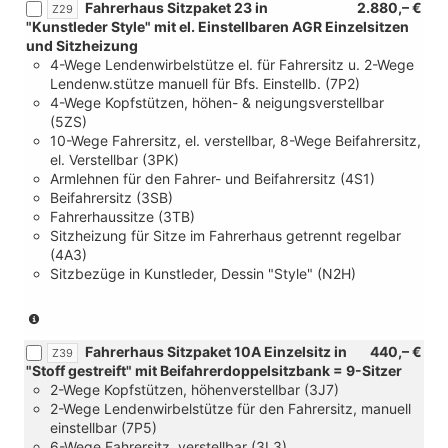
Fahrerhaus Sitzpaket 23 in
2.880,– €
Verbindung
Z29
"Kunstleder Style" mit el. Einstellbaren AGR Einzelsitzen
mit
und Sitzheizung
[FM4]
4-Wege Lendenwirbelstütze el. für Fahrersitz u. 2-Wege
Trimlevel
Lendenw.stütze manuell für Bfs. Einstellb. (7P2)
Style
4-Wege Kopfstützen, höhen- & neigungsverstellbar
für
(5ZS)
Transporter)
10-Wege Fahrersitz, el. verstellbar, 8-Wege Beifahrersitz,
el. Verstellbar (3PK)
Armlehnen für den Fahrer- und Beifahrersitz (4S1)
Beifahrersitz (3SB)
Fahrerhaussitze (3TB)
Sitzheizung für Sitze im Fahrerhaus getrennt regelbar
(4A3)
Sitzbezüge in Kunstleder, Dessin "Style" (N2H)
(nur
in
Fahrerhaus Sitzpaket 10A Einzelsitz in
440,– €
Verbindung
Z39
"Stoff gestreift" mit Beifahrerdoppelsitzbank = 9-Sitzer
mit
2-Wege Kopfstützen, höhenverstellbar (3J7)
[FM4]
2-Wege Lendenwirbelstütze für den Fahrersitz, manuell
Trimlevel
einstellbar (7P5)
Style
6-Wege Fahrersitz, verstellbar (3L3)