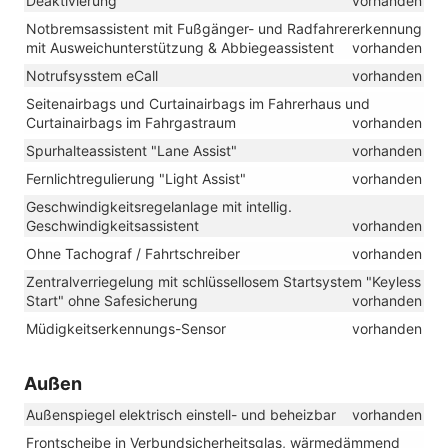
Deaktivierung
vorhanden
Notbremsassistent mit Fußgänger- und Radfahrererkennung
mit Ausweichunterstützung & Abbiegeassistent
vorhanden
Notrufsysstem eCall
vorhanden
Seitenairbags und Curtainairbags im Fahrerhaus und
Curtainairbags im Fahrgastraum
vorhanden
Spurhalteassistent "Lane Assist"
vorhanden
Fernlichtregulierung "Light Assist"
vorhanden
Geschwindigkeitsregelanlage mit intellig.
Geschwindigkeitsassistent
vorhanden
Ohne Tachograf / Fahrtschreiber
vorhanden
Zentralverriegelung mit schlüssellosem Startsystem "Keyless
Start" ohne Safesicherung
vorhanden
Müdigkeitserkennungs-Sensor
vorhanden
Außen
Außenspiegel elektrisch einstell- und beheizbar
vorhanden
Frontscheibe in Verbundsicherheitsglas, wärmedämmend