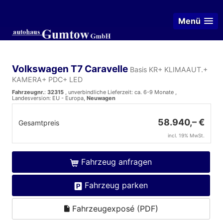
Menü
Volkswagen T7 Caravelle
Basis KR+ KLIMAAUT.+
KAMERA+ PDC+ LED
Fahrzeugnr.
:
32315
, unverbindliche Lieferzeit: ca. 6-9 Monate ,
Landesversion: EU - Europa,
Neuwagen
58.940,– €
Gesamtpreis
incl. 19% MwSt.
Fahrzeug anfragen
Fahrzeug parken
Fahrzeugexposé (PDF)