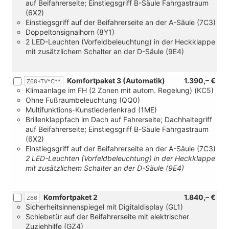
auf Beifahrerseite; Einstiegsgriff B-Säule Fahrgastraum
(6X2)
Einstiegsgriff auf der Beifahrerseite an der A-Säule (7C3)
Doppeltonsignalhorn (8Y1)
2 LED-Leuchten (Vorfeldbeleuchtung) in der Heckklappe
mit zusätzlichem Schalter an der D-Säule (9E4)
Komfortpaket 3 (Automatik)
1.390,– €
Z68+TV*C**
Klimaanlage im FH (2 Zonen mit autom. Regelung) (KC5)
Ohne Fußraumbeleuchtung (QQ0)
Multifunktions-Kunstlederlenkrad (1ME)
Brillenklappfach im Dach auf Fahrerseite; Dachhaltegriff
auf Beifahrerseite; Einstiegsgriff B-Säule Fahrgastraum
(6X2)
Einstiegsgriff auf der Beifahrerseite an der A-Säule (7C3)
2 LED-Leuchten (Vorfeldbeleuchtung) in der Heckklappe
mit zusätzlichem Schalter an der D-Säule (9E4)
Komfortpaket 2
1.840,– €
Z66
Sicherheitsinnenspiegel mit Digitaldisplay (GL1)
Schiebetür auf der Beifahrerseite mit elektrischer
Zuziehhilfe (GZ4)