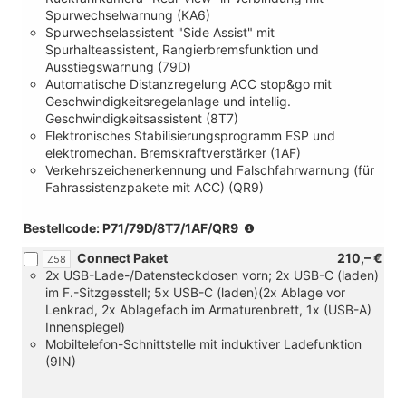
beheizbar)
Spurwechselwarnung (KA6)
Spurwechselassistent "Side Assist" mit
Spurhalteassistent, Rangierbremsfunktion und
Ausstiegswarnung (79D)
Automatische Distanzregelung ACC stop&go mit
Geschwindigkeitsregelanlage und intellig.
Geschwindigkeitsassistent (8T7)
Elektronisches Stabilisierungsprogramm ESP und
elektromechan. Bremskraftverstärker (1AF)
Verkehrszeichenerkennung und Falschfahrwarnung (für
Fahrassistenzpakete mit ACC) (QR9)
(nur
Bestellcode: P71/79D/8T7/1AF/QR9
in
Connect Paket
210,– €
Z58
Verbindung
2x USB-Lade-/Datensteckdosen vorn; 2x USB-C (laden)
mit
im F.-Sitzgesstell; 5x USB-C (laden)(2x Ablage vor
[1ME/6Q2]
Lenkrad, 2x Ablagefach im Armaturenbrett, 1x (USB-A)
Multifunktions-
Innenspiegel)
Kunstlederlenkrad
Mobiltelefon-Schnittstelle mit induktiver Ladefunktion
oder
(9IN)
[1XA/6Q2]
Multifunktions-
Kunstlederlenkrad,