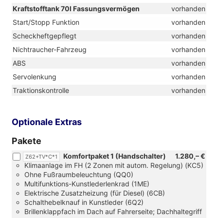
Kraftstofftank 70l Fassungsvermögen
vorhanden
Start/Stopp Funktion
vorhanden
Scheckheftgepflegt
vorhanden
Nichtraucher-Fahrzeug
vorhanden
ABS
vorhanden
Servolenkung
vorhanden
Traktionskontrolle
vorhanden
Optionale Extras
Pakete
Komfortpaket 1 (Handschalter)
1.280,– €
Z62+TV*C*1
Klimaanlage im FH (2 Zonen mit autom. Regelung) (KC5)
Ohne Fußraumbeleuchtung (QQ0)
Multifunktions-Kunstlederlenkrad (1ME)
Elektrische Zusatzheizung (für Diesel) (6CB)
Schalthebelknauf in Kunstleder (6Q2)
Brillenklappfach im Dach auf Fahrerseite; Dachhaltegriff