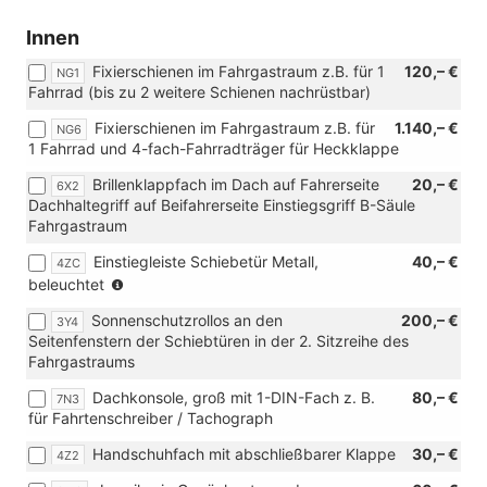
beheizbar)
Innen
Fixierschienen im Fahrgastraum z.B. für 1
120,– €
NG1
Fahrrad (bis zu 2 weitere Schienen nachrüstbar)
Fixierschienen im Fahrgastraum z.B. für
1.140,– €
NG6
1 Fahrrad und 4-fach-Fahrradträger für Heckklappe
Brillenklappfach im Dach auf Fahrerseite
20,– €
6X2
Dachhaltegriff auf Beifahrerseite Einstiegsgriff B-Säule
Fahrgastraum
Einstiegleiste Schiebetür Metall,
40,– €
4ZC
(nur
beleuchtet
in
Sonnenschutzrollos an den
200,– €
3Y4
Verbindung
Seitenfenstern der Schiebtüren in der 2. Sitzreihe des
mit
Fahrgastraums
[FM4]
Trimlevel
Dachkonsole, groß mit 1-DIN-Fach z. B.
80,– €
7N3
Style
für Fahrtenschreiber / Tachograph
für
Transporter)
Handschuhfach mit abschließbarer Klappe
30,– €
4Z2