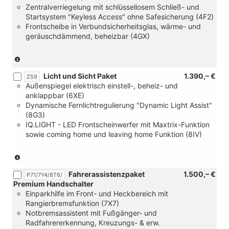
Zentralverriegelung mit schlüssellosem Schließ- und
Startsystem "Keyless Access" ohne Safesicherung (4F2)
Frontscheibe in Verbundsicherheitsglas, wärme- und
geräuschdämmend, beheizbar (4GX)
(nur
in
Licht und Sicht Paket
1.390,– €
Verbindung
Z59
Außenspiegel elektrisch einstell-, beheiz- und
mit
anklappbar (6XE)
[Z59]
Dynamische Fernlichtregulierung "Dynamic Light Assist"
Licht
(8G3)
und
IQ.LIGHT - LED Frontscheinwerfer mit Maxtrix-Funktion
Sicht
sowie coming home und leaving home Funktion (8IV)
Paket)
(nur
in
Fahrerassistenzpaket
1.500,– €
Verbindung
P71/7Y4/8T6/
Premium Handschalter
mit
Einparkhilfe im Front- und Heckbereich mit
[Z66]
Rangierbremsfunktion (7X7)
Komfortpaket
Notbremsassistent mit Fußgänger- und
2)
Radfahrererkennung, Kreuzungs- & erw.