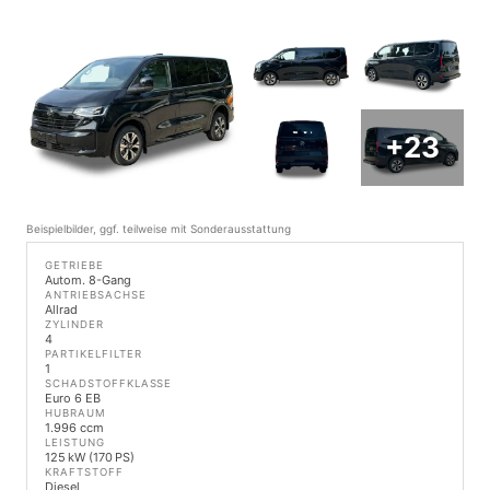
+23
Beispielbilder, ggf. teilweise mit Sonderausstattung
GETRIEBE
Autom. 8-Gang
ANTRIEBSACHSE
Allrad
ZYLINDER
4
PARTIKELFILTER
1
SCHADSTOFFKLASSE
Euro 6 EB
HUBRAUM
1.996 ccm
LEISTUNG
125 kW (170 PS)
KRAFTSTOFF
Diesel