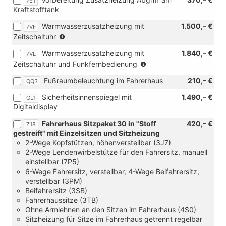
7E1
Verbindung
Fahrerhaus
Kraftstofftank
mit
Sitzpaket
[Z18]
30
Warmwasserzusatzheizung mit
1.500,– €
7VF
Fahrerhaus
oder
(nur
Zeitschaltuhr
Sitzpaket
[Z26]
in
30
Fahrerhaus
Warmwasserzusatzheizung mit
1.840,– €
7VL
Verbindung
oder
Sitzpaket
(nur
Zeitschaltuhr und Funkfernbedienung
mit
[Z26]
12
in
[8FB]
Fahrerhaus
oder
Fußraumbeleuchtung im Fahrerhaus
210,– €
QQ3
Verbindung
2.
Sitzpaket
[Z28]
mit
Batterie
Sicherheitsinnenspiegel mit
12
1.490,– €
GL1
Fahrerhaus
[8FB]
80
Digitaldisplay
oder
Sitzpaket
2.
Ah,
[Z28]
16
Batterie
AGM)
Fahrerhaus Sitzpaket 30 in "Stoff
420,– €
Z18
Fahrerhaus
oder
80
gestreift" mit Einzelsitzen und Sitzheizung
Sitzpaket
[Z17]
Ah,
2-Wege Kopfstützen, höhenverstellbar (3J7)
16
Fahrerhaus
AGM)
2-Wege Lendenwirbelstütze für den Fahrersitz, manuell
oder
Sitzpaket
einstellbar (7P5)
[Z17]
27
6-Wege Fahrersitz, verstellbar, 4-Wege Beifahrersitz,
Fahrerhaus
oder
verstellbar (3PM)
Sitzpaket
[Z25]
Beifahrersitz (3SB)
27
Fahrerhaus
Fahrerhaussitze (3TB)
oder
Sitzpaket
Ohne Armlehnen an den Sitzen im Fahrerhaus (4S0)
[Z25]
8
Sitzheizung für Sitze im Fahrerhaus getrennt regelbar
Fahrerhaus
oder