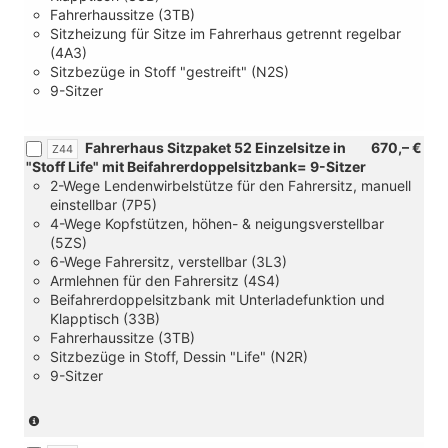
Fahrerhaussitze (3TB)
Sitzheizung für Sitze im Fahrerhaus getrennt regelbar
(4A3)
Sitzbezüge in Stoff "gestreift" (N2S)
9-Sitzer
Fahrerhaus Sitzpaket 52 Einzelsitze in
670,– €
Z44
"Stoff Life" mit Beifahrerdoppelsitzbank= 9-Sitzer
2-Wege Lendenwirbelstütze für den Fahrersitz, manuell
einstellbar (7P5)
4-Wege Kopfstützen, höhen- & neigungsverstellbar
(5ZS)
6-Wege Fahrersitz, verstellbar (3L3)
Armlehnen für den Fahrersitz (4S4)
Beifahrerdoppelsitzbank mit Unterladefunktion und
Klapptisch (33B)
Fahrerhaussitze (3TB)
Sitzbezüge in Stoff, Dessin "Life" (N2R)
9-Sitzer
(nur
in