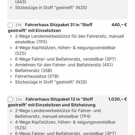
(4A3)
Sitzpaket
[Z29]
Sitzbezüge in Stoff "gestreift" (N2S)
8
Fahrerhaus
oder
Sitzpaket
[Z29]
23
Fahrerhaus Sitzpaket 31 in "Stoff
440,– €
Z19
Fahrerhaus
oder
gestreift" mit Einzelsitzen
Sitzpaket
[Z42]
2-Wege Lendenwirbelstütze für den Fahrersitz, manuell
23
Fahrerhaus
einstellbar (7P5)
oder
Sitzpaket
4-Wege Kopfstützen, höhen- & neigungsverstellbar
[Z42]
47
(5ZS)
Fahrerhaus
oder
6-Wege Fahrer- und Beifahrersitz, verstellbar (3PT)
Sitzpaket
[Z40]
Armlehnen für den Fahrer- und Beifahrersitz (4S1)
47
Fahrerhaus
Beifahrersitz (3SB)
oder
Sitzpaket
Fahrerhaussitze (3TB)
[Z40]
16A
Sitzbezüge in Stoff "gestreift" (N2S)
Fahrerhaus
oder
Sitzpaket
[Z30]
16A
Fahrerhaus
Fahrerhaus Sitzpaket 12 in "Stoff
1.030,– €
Z26
oder
Sitzpaket
gestreift" mit Einzelsitzen und Sitzheizung
[Z30]
36)
2-Wege Lendenwirbelstütze für Fahrer- und
Fahrerhaus
Beifahrersitz, manuell einstellbar (7P4)
Sitzpaket
4-Wege Kopfstützen, höhen- & neigungsverstellbar
36)
(5ZS)
6-Wege Fahrer- und Beifahrersitz, verstellbar (3PT)