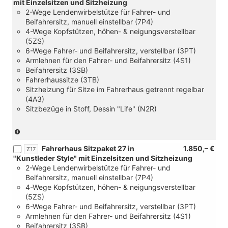
mit Einzelsitzen und Sitzheizung
mit
2-Wege Lendenwirbelstütze für Fahrer- und
[FM4]
Beifahrersitz, manuell einstellbar (7P4)
Trimlevel
4-Wege Kopfstützen, höhen- & neigungsverstellbar
Style
(5ZS)
für
6-Wege Fahrer- und Beifahrersitz, verstellbar (3PT)
Transporter)
Armlehnen für den Fahrer- und Beifahrersitz (4S1)
Beifahrersitz (3SB)
Fahrerhaussitze (3TB)
Sitzheizung für Sitze im Fahrerhaus getrennt regelbar
(4A3)
Sitzbezüge in Stoff, Dessin "Life" (N2R)
(nur
in
Fahrerhaus Sitzpaket 27 in
1.850,– €
Verbindung
Z17
"Kunstleder Style" mit Einzelsitzen und Sitzheizung
mit
2-Wege Lendenwirbelstütze für Fahrer- und
[FM4]
Beifahrersitz, manuell einstellbar (7P4)
Trimlevel
4-Wege Kopfstützen, höhen- & neigungsverstellbar
Style
(5ZS)
für
6-Wege Fahrer- und Beifahrersitz, verstellbar (3PT)
Transporter)
Armlehnen für den Fahrer- und Beifahrersitz (4S1)
Beifahrersitz (3SB)