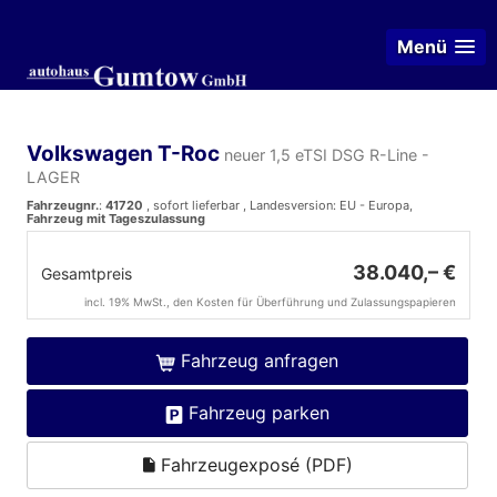
Menü
Volkswagen T-Roc
neuer 1,5 eTSI DSG R-Line -
LAGER
Fahrzeugnr.
:
41720
,
sofort lieferbar
, Landesversion: EU - Europa,
Fahrzeug mit Tageszulassung
38.040,– €
Gesamtpreis
incl. 19% MwSt., den Kosten für Überführung und Zulassungspapieren
Fahrzeug anfragen
Fahrzeug parken
Fahrzeugexposé (PDF)