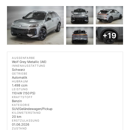
+19
AUSSENFARBE
Wolf Grey Metallic (A6)
INNENAUSSTATTUNG
Schwarz
GETRIEBE
Automatik
HUBRAUM
1.498 ccm
LEISTUNG
110 kW (150 PS)
KRAFTSTOFF
Benzin
KATEGORIE
SUV/Geländewagen/Pickup
KILOMETERSTAND
20 km
ERSTZULASSUNG
01.06.2026
ZUSTAND