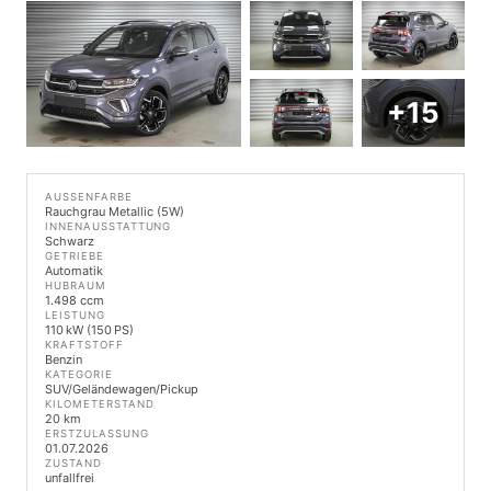
+15
AUSSENFARBE
Rauchgrau Metallic (5W)
INNENAUSSTATTUNG
Schwarz
GETRIEBE
Automatik
HUBRAUM
1.498 ccm
LEISTUNG
110 kW (150 PS)
KRAFTSTOFF
Benzin
KATEGORIE
SUV/Geländewagen/Pickup
KILOMETERSTAND
20 km
ERSTZULASSUNG
01.07.2026
ZUSTAND
unfallfrei