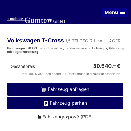
Menü
Volkswagen T-Cross
1,5 TSI DSG R-Line - LAGER
Fahrzeugnr.
:
41881
,
sofort lieferbar
, Landesversion: EU - Europa,
Fahrzeug
mit Tageszulassung
30.540,– €
Gesamtpreis
incl. 19% MwSt., den Kosten für Überführung und Zulassungspapieren
Fahrzeug anfragen
Fahrzeug parken
Fahrzeugexposé (PDF)