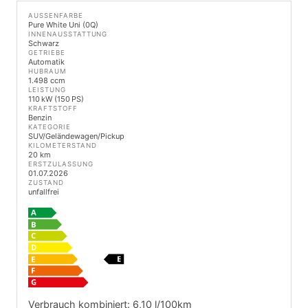
AUSSENFARBE
Pure White Uni (0Q)
INNENAUSSTATTUNG
Schwarz
GETRIEBE
Automatik
HUBRAUM
1.498 ccm
LEISTUNG
110 kW (150 PS)
KRAFTSTOFF
Benzin
KATEGORIE
SUV/Geländewagen/Pickup
KILOMETERSTAND
20 km
ERSTZULASSUNG
01.07.2026
ZUSTAND
unfallfrei
Verbrauch kombiniert:
6,10 l/100km