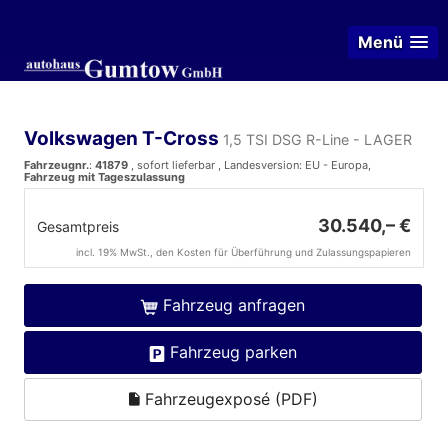
Menü
Volkswagen T-Cross
1,5 TSI DSG R-Line - LAGER
Fahrzeugnr.
:
41879
,
sofort lieferbar
, Landesversion: EU - Europa,
Fahrzeug mit Tageszulassung
30.540,– €
Gesamtpreis
incl. 19% MwSt., den Kosten für Überführung und Zulassungspapieren
Fahrzeug anfragen
Fahrzeug parken
Fahrzeugexposé (PDF)