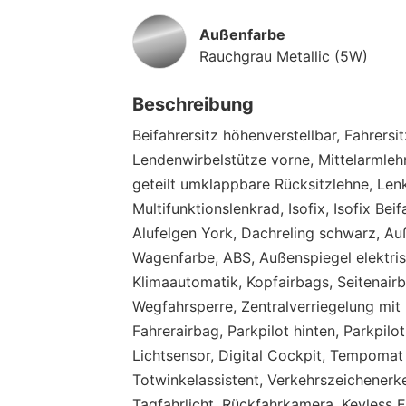
Außenfarbe
Rauchgrau Metallic (5W)
Beschreibung
Beifahrersitz höhenverstellbar, Fahrersi
Lendenwirbelstütze vorne, Mittelarmlehn
geteilt umklappbare Rücksitzlehne, Len
Multifunktionslenkrad, Isofix, Isofix Bei
Alufelgen York, Dachreling schwarz, Auß
Wagenfarbe, ABS, Außenspiegel elektrisc
Klimaautomatik, Kopfairbags, Seitenair
Wegfahrsperre, Zentralverriegelung mit 
Fahrerairbag, Parkpilot hinten, Parkpilo
Lichtsensor, Digital Cockpit, Tempomat
Totwinkelassistent, Verkehrszeichener
Tagfahrlicht, Rückfahrkamera, Keyless E