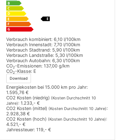
Verbrauch kombiniert:
6,10 l/100km
Verbrauch Innenstadt:
7,70 l/100km
Verbrauch Stadtrand:
5,90 l/100km
Verbrauch Landstraße:
5,30 l/100km
Verbrauch Autobahn:
6,30 l/100km
CO
-Emissionen:
137,00 g/km
2
CO
-Klasse:
E
2
Download
Energiekosten bei 15.000 km pro Jahr:
1.595,76 €
CO2 Kosten (niedrig)
(Kosten Durchschnitt 10
:
1.233,- €
Jahre)
CO2 Kosten (mittel)
:
(Kosten Durchschnitt 10 Jahre)
2.928,38 €
CO2 Kosten (hoch)
:
(Kosten Durchschnitt 10 Jahre)
4.521,- €
Jahressteuer:
119,- €