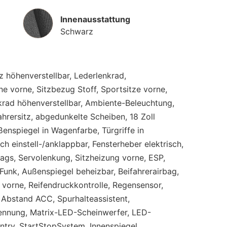
Innenausstattung
Innenausstattung
Schwarz
tz höhenverstellbar, Lederlenkrad,
e vorne, Sitzbezug Stoff, Sportsitze vorne,
krad höhenverstellbar, Ambiente-Beleuchtung,
fahrersitz, abgedunkelte Scheiben, 18 Zoll
enspiegel in Wagenfarbe, Türgriffe in
h einstell-/anklappbar, Fensterheber elektrisch,
bags, Servolenkung, Sitzheizung vorne, ESP,
Funk, Außenspiegel beheizbar, Beifahrerairbag,
t vorne, Reifendruckkontrolle, Regensensor,
 Abstand ACC, Spurhalteassistent,
kennung, Matrix-LED-Scheinwerfer, LED-
ntry, StartStopSystem, Innenspiegel