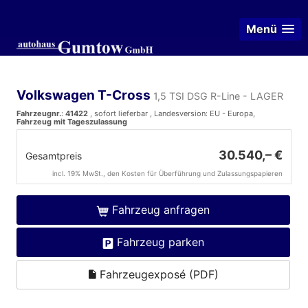
Menü
Volkswagen T-Cross
1,5 TSI DSG R-Line - LAGER
Fahrzeugnr.
:
41422
,
sofort lieferbar
, Landesversion: EU - Europa,
Fahrzeug mit Tageszulassung
30.540,– €
Gesamtpreis
incl. 19% MwSt., den Kosten für Überführung und Zulassungspapieren
Fahrzeug anfragen
Fahrzeug parken
Fahrzeugexposé (PDF)