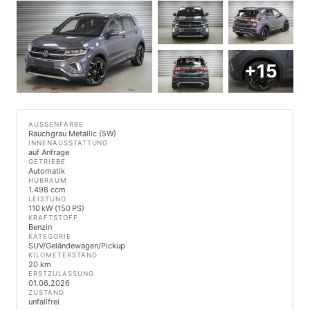
+15
AUSSENFARBE
Rauchgrau Metallic (5W)
INNENAUSSTATTUNG
auf Anfrage
GETRIEBE
Automatik
HUBRAUM
1.498 ccm
LEISTUNG
110 kW (150 PS)
KRAFTSTOFF
Benzin
KATEGORIE
SUV/Geländewagen/Pickup
KILOMETERSTAND
20 km
ERSTZULASSUNG
01.06.2026
ZUSTAND
unfallfrei