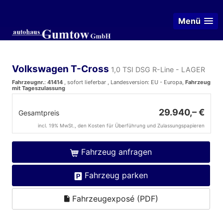
Menü
Volkswagen T-Cross
1,0 TSI DSG R-Line - LAGER
Fahrzeugnr.
:
41414
,
sofort lieferbar
, Landesversion: EU - Europa,
Fahrzeug
mit Tageszulassung
29.940,– €
Gesamtpreis
incl. 19% MwSt., den Kosten für Überführung und Zulassungspapieren
Fahrzeug anfragen
Fahrzeug parken
Fahrzeugexposé (PDF)