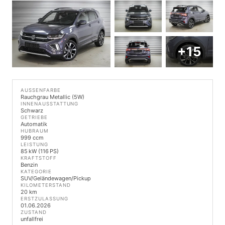
+15
AUSSENFARBE
Rauchgrau Metallic (5W)
INNENAUSSTATTUNG
Schwarz
GETRIEBE
Automatik
HUBRAUM
999 ccm
LEISTUNG
85 kW (116 PS)
KRAFTSTOFF
Benzin
KATEGORIE
SUV/Geländewagen/Pickup
KILOMETERSTAND
20 km
ERSTZULASSUNG
01.06.2026
ZUSTAND
unfallfrei