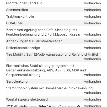
Nichtraucher-Fahrzeug
vorhanden
Sommerreifen
vorhanden
Traktionskontrolle
vorhanden
HU/AU neu
vorhanden
Zentralverriegelung ohne Safe-Sicherung, mit
Funkfernbedienung und 2 Funkklappschlüsseln
vorhanden
Abdeckungen für Leichtmetallräder
vorhanden
Reifenkontrollanzeige
vorhanden
Tire Mobility Set: 12-Volt-Kompressor und Reifendichtmittel
vorhanden
Elektronisches Stabilisierungsprogramm mit
Gegenlenkunterstützung, ABS, ASR, EDS, MSR und
Gespannstabilisierung
vorhanden
Servolenkung
vorhanden
Start-Stopp-System mit Bremsenergie-Rückgewinnung
vorhanden
Wegfahrsperre elektronisch
vorhanden
(Bereifung
vorhanden
17 Zoll Leichtmetallräder "Manila" schwarz