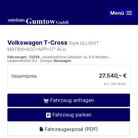
Menü
Volkswagen T-Cross
Style IQ.LIGHT
MATRIX+ACC+APP+17'' ALU
Fahrzeugnr.
:
13258
, unverbindliche Lieferzeit: ca. 4-5 Monate ,
Landesversion: EU - Europa,
Neuwagen
27.540,– €
Gesamtpreis
incl. 19% MwSt.
Fahrzeug anfragen
Fahrzeug parken
Fahrzeugexposé (PDF)