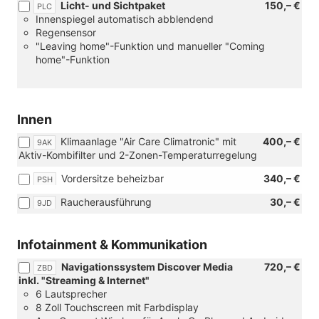
Licht- und Sichtpaket
150,– €
PLC
Innenspiegel automatisch abblendend
Regensensor
"Leaving home"-Funktion und manueller "Coming
home"-Funktion
Innen
Klimaanlage "Air Care Climatronic" mit
400,– €
9AK
Aktiv-Kombifilter und 2-Zonen-Temperaturregelung
Vordersitze beheizbar
340,– €
PSH
Raucherausführung
30,– €
9JD
Infotainment & Kommunikation
Navigationssystem Discover Media
720,– €
ZBD
inkl. "Streaming & Internet"
6 Lautsprecher
8 Zoll Touchscreen mit Farbdisplay