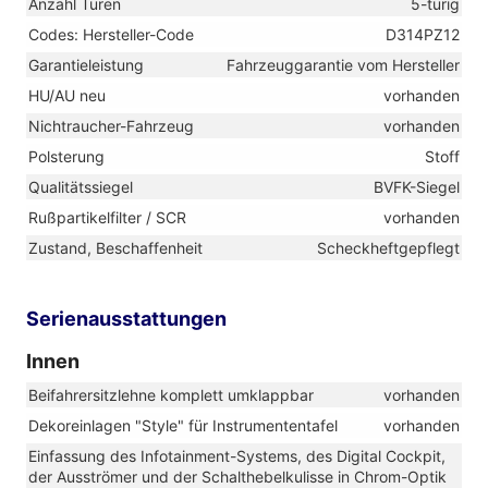
Anzahl Türen
5-türig
Codes: Hersteller-Code
D314PZ12
Garantieleistung
Fahrzeuggarantie vom Hersteller
HU/AU neu
vorhanden
Nichtraucher-Fahrzeug
vorhanden
Polsterung
Stoff
Qualitätssiegel
BVFK-Siegel
Rußpartikelfilter / SCR
vorhanden
Zustand, Beschaffenheit
Scheckheftgepflegt
Serienausstattungen
Innen
Beifahrersitzlehne komplett umklappbar
vorhanden
Dekoreinlagen "Style" für Instrumententafel
vorhanden
Einfassung des Infotainment-Systems, des Digital Cockpit,
der Ausströmer und der Schalthebelkulisse in Chrom-Optik