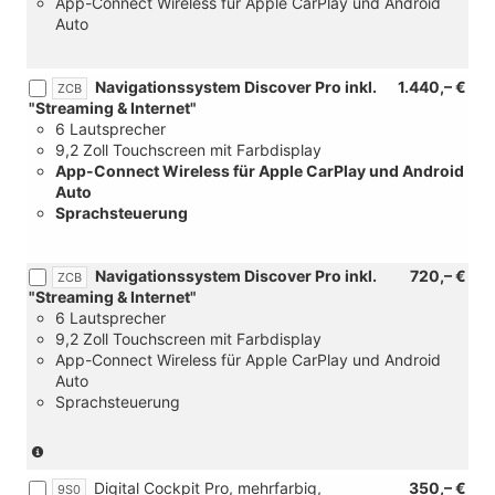
App-Connect Wireless für Apple CarPlay und Android
Auto
Navigationssystem Discover Pro inkl.
1.440,– €
ZCB
"Streaming & Internet"
6 Lautsprecher
9,2 Zoll Touchscreen mit Farbdisplay
App-Connect Wireless für Apple CarPlay und Android
Auto
Sprachsteuerung
Navigationssystem Discover Pro inkl.
720,– €
ZCB
"Streaming & Internet"
6 Lautsprecher
9,2 Zoll Touchscreen mit Farbdisplay
App-Connect Wireless für Apple CarPlay und Android
Auto
Sprachsteuerung
(nur
in
Digital Cockpit Pro, mehrfarbig,
350,– €
Verbindung
9S0