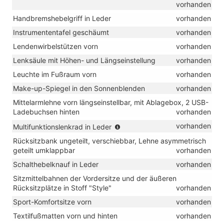
vorhanden
Handbremshebelgriff in Leder
vorhanden
Instrumententafel geschäumt
vorhanden
Lendenwirbelstützen vorn
vorhanden
Lenksäule mit Höhen- und Längseinstellung
vorhanden
Leuchte im Fußraum vorn
vorhanden
Make-up-Spiegel in den Sonnenblenden
vorhanden
Mittelarmlehne vorn längseinstellbar, mit Ablagebox, 2 USB-
Ladebuchsen hinten
vorhanden
(für
vorhanden
Multifunktionslenkrad in Leder
DSG:
Rücksitzbank ungeteilt, verschiebbar, Lehne asymmetrisch
mit
geteilt umklappbar
vorhanden
Schaltwippen)
Schalthebelknauf in Leder
vorhanden
Sitzmittelbahnen der Vordersitze und der äußeren
Rücksitzplätze in Stoff "Style"
vorhanden
Sport-Komfortsitze vorn
vorhanden
Textilfußmatten vorn und hinten
vorhanden