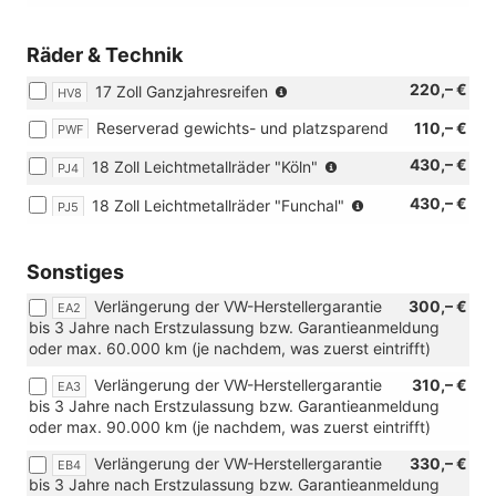
Räder & Technik
(Bereifung
220,– €
17 Zoll Ganzjahresreifen
HV8
205/55
Reserverad gewichts- und platzsparend
110,– €
PWF
R17)
(Bereifung
430,– €
18 Zoll Leichtmetallräder "Köln"
PJ4
215/45
(Bereifung
430,– €
18 Zoll Leichtmetallräder "Funchal"
R18)
PJ5
215/45
R18)
Sonstiges
Verlängerung der VW-Herstellergarantie
300,– €
EA2
bis 3 Jahre nach Erstzulassung bzw. Garantieanmeldung
oder max. 60.000 km (je nachdem, was zuerst eintrifft)
Verlängerung der VW-Herstellergarantie
310,– €
EA3
bis 3 Jahre nach Erstzulassung bzw. Garantieanmeldung
oder max. 90.000 km (je nachdem, was zuerst eintrifft)
Verlängerung der VW-Herstellergarantie
330,– €
EB4
bis 3 Jahre nach Erstzulassung bzw. Garantieanmeldung