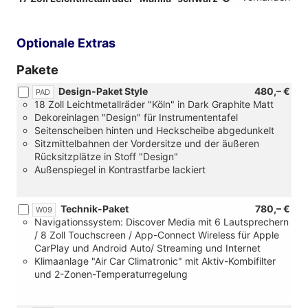
205/55
R
17,
Optionale Extras
Rollwiderstandso
Pakete
Design-Paket Style
480,– €
PAD
18 Zoll Leichtmetallräder "Köln" in Dark Graphite Matt
Dekoreinlagen "Design" für Instrumententafel
Seitenscheiben hinten und Heckscheibe abgedunkelt
Sitzmittelbahnen der Vordersitze und der äußeren
Rücksitzplätze in Stoff "Design"
Außenspiegel in Kontrastfarbe lackiert
Technik-Paket
780,– €
W09
Navigationssystem: Discover Media mit 6 Lautsprechern
/ 8 Zoll Touchscreen / App-Connect Wireless für Apple
CarPlay und Android Auto/ Streaming und Internet
Klimaanlage "Air Car Climatronic" mit Aktiv-Kombifilter
und 2-Zonen-Temperaturregelung