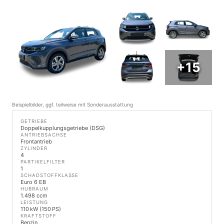
+15
Beispielbilder, ggf. teilweise mit Sonderausstattung
GETRIEBE
Doppelkupplungsgetriebe (DSG)
ANTRIEBSACHSE
Frontantrieb
ZYLINDER
4
PARTIKELFILTER
1
SCHADSTOFFKLASSE
Euro 6 EB
HUBRAUM
1.498 ccm
LEISTUNG
110 kW (150 PS)
KRAFTSTOFF
Benzin