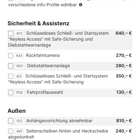
(nur
verschiedene Info-Profile wählbar
mit
in
[W02]
Verbindung
Technik-
mit
Sicherheit & Assistenz
Paket)
[ZBB]
Schlüsselloses Schließ- und Startsystem
640,– €
Radio
4F2
"Keyless Access" mit Safe-Sicherung und
Ready
Diebstahlwarnanlage
2
Discover
Rückfahrkamera
270,– €
KA1
oder
[ZBD]
Diebstahlwarnanlage
280,– €
WD1
Navigationssystem
Discover
Schlüsselloses Schließ- und Startsystem
350,– €
4I3
Media
"Keyless Access" mit Safe-Sicherung
oder
Fahrprofilauswahl
130,– €
PDE
[ZCB]
Navigationssystem
Discover
Außen
Pro)
Anhängevorrichtung abnehmbar
810,– €
1D2
Seitenscheiben hinten und Heckscheibe
240,– €
4KF
abgedunkelt