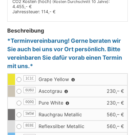
CO2 Kosten (hoch)
:
(Kosten Durchschnitt 10 Jahre)
4.455,- €
Jahressteuer:
114,- €
Beschreibung
*Terminvereinbarung! Gerne beraten wir
Sie auch bei uns vor Ort persönlich. Bitte
vereinbaren Sie dafür vorab einen Termin
mit uns.*
1C1C
Grape Yellow
6U6U
Ascotgrau
230,– €
0Q0Q
Pure White
230,– €
5W5W
Rauchgrau Metallic
560,– €
8E8E
Reflexsilber Metallic
560,– €