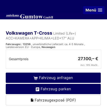
Menü
Volkswagen T-Cross
Limited (Life+)
ACC+KAMERA+APP+KLIMA+LED+17'' ALU
Fahrzeugnr.
:
13256
, unverbindliche Lieferzeit: ca. 4-5 Monate ,
Landesversion: EU - Europa,
Neuwagen
27.100,– €
Gesamtpreis
incl. 19% MwSt.
Fahrzeug anfragen
Fahrzeug parken
Fahrzeugexposé (PDF)