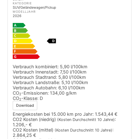
KATEGORIE
SUV/Geländewagen/Pickup
MODELLJAHR
2026
Verbrauch kombiniert:
5,90 l/100km
Verbrauch Innenstadt:
7,50 l/100km
Verbrauch Stadtrand:
5,80 l/100km
Verbrauch Landstraße:
5,10 l/100km
Verbrauch Autobahn:
6,10 l/100km
CO
-Emissionen:
134,00 g/km
2
CO
-Klasse:
D
2
Download
Energiekosten bei 15.000 km pro Jahr:
1.543,44 €
CO2 Kosten (niedrig)
:
(Kosten Durchschnitt 10 Jahre)
1.206,- €
CO2 Kosten (mittel)
:
(Kosten Durchschnitt 10 Jahre)
2.864,25 €