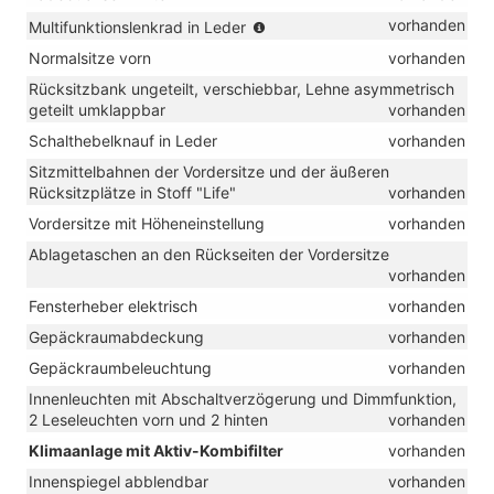
(für
vorhanden
Multifunktionslenkrad in Leder
DSG:
Normalsitze vorn
vorhanden
mit
Schaltwippen)
Rücksitzbank ungeteilt, verschiebbar, Lehne asymmetrisch
geteilt umklappbar
vorhanden
Schalthebelknauf in Leder
vorhanden
Sitzmittelbahnen der Vordersitze und der äußeren
Rücksitzplätze in Stoff "Life"
vorhanden
Vordersitze mit Höheneinstellung
vorhanden
Ablagetaschen an den Rückseiten der Vordersitze
vorhanden
Fensterheber elektrisch
vorhanden
Gepäckraumabdeckung
vorhanden
Gepäckraumbeleuchtung
vorhanden
Innenleuchten mit Abschaltverzögerung und Dimmfunktion,
2 Leseleuchten vorn und 2 hinten
vorhanden
Klimaanlage mit Aktiv-Kombifilter
vorhanden
Innenspiegel abblendbar
vorhanden