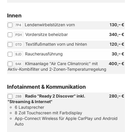
Innen
Lendenwirbelstützen vorn
130,– €
7P4
Vordersitze beheizbar
340,– €
PSH
Textilfußmatten vorn und hinten
120,– €
0TD
Raucherausführung
30,– €
9JD
Klimaanlage "Air Care Climatronic" mit
400,– €
9AK
Aktiv-Kombifilter und 2-Zonen-Temperaturregelung
Infotainment & Kommunikation
Radio "Ready 2 Discover" inkl.
280,– €
ZBB
"Streaming & Internet"
6 Lautsprecher
8 Zoll Touchscreen mit Farbdisplay
App-Connect Wireless für Apple CarPlay und Android
Auto