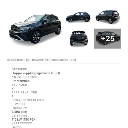
+25
Beispielbilder, ggf. teilweise mit Sonderausstattung
GETRIEBE
Doppelkupplungsgetriebe (DSG)
ANTRIEBSACHSE
Frontantrieb
ZYLINDER
4
PARTIKELFILTER
1
SCHADSTOFFKLASSE
Euro 6 EB
HUBRAUM
1.498 ccm
LEISTUNG
110 kW (150 PS)
KRAFTSTOFF
Benzin