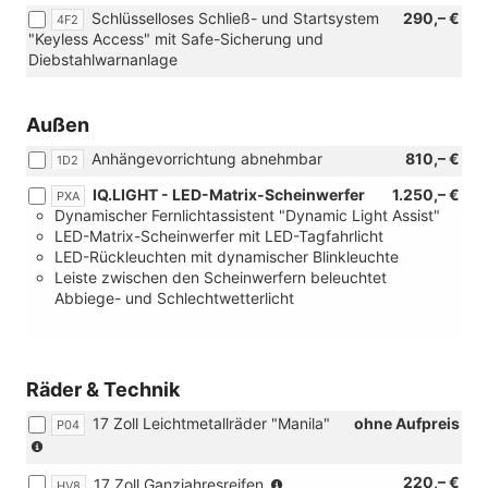
Schlüsselloses Schließ- und Startsystem
290,– €
oder
4F2
"Keyless Access" mit Safe-Sicherung und
[ZCB]
Diebstahlwarnanlage
Navigationssystem
Discover
Pro)
Außen
Anhängevorrichtung abnehmbar
810,– €
1D2
IQ.LIGHT - LED-Matrix-Scheinwerfer
1.250,– €
PXA
Dynamischer Fernlichtassistent "Dynamic Light Assist"
LED-Matrix-Scheinwerfer mit LED-Tagfahrlicht
LED-Rückleuchten mit dynamischer Blinkleuchte
Leiste zwischen den Scheinwerfern beleuchtet
Abbiege- und Schlechtwetterlicht
Räder & Technik
17 Zoll Leichtmetallräder "Manila"
ohne Aufpreis
P04
(Bereifung
205/55
(Bereifung
220,– €
17 Zoll Ganzjahresreifen
R17)
HV8