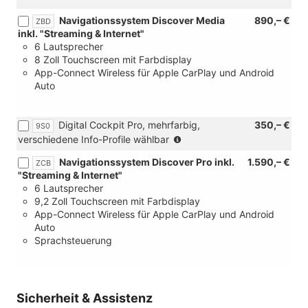
Navigationssystem Discover Media
890,– €
ZBD
inkl. "Streaming & Internet"
6 Lautsprecher
8 Zoll Touchscreen mit Farbdisplay
App-Connect Wireless für Apple CarPlay und Android
Auto
Digital Cockpit Pro, mehrfarbig,
350,– €
9S0
(nur
verschiedene Info-Profile wählbar
in
Navigationssystem Discover Pro inkl.
1.590,– €
ZCB
Verbindung
"Streaming & Internet"
mit
6 Lautsprecher
[ZBB]
9,2 Zoll Touchscreen mit Farbdisplay
Radio
App-Connect Wireless für Apple CarPlay und Android
Ready
Auto
2
Sprachsteuerung
Discover
oder
[ZBD]
Navigationssystem
Discover
Sicherheit & Assistenz
Media