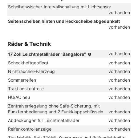
Scheibenwischer-Intervallschaltung mit Lichtsensor
vorhanden
Seitenscheiben hinten und Heckscheibe abgedunkelt
vorhanden
Räder & Technik
(Bereifung
vorhanden
17 Zoll Leichtmetallräder "Bangalore"
205/55
Scheckheftgepflegt
vorhanden
R
17,
Nichtraucher-Fahrzeug
vorhanden
Rollwiderstandsoptimie
Sommerreifen
vorhanden
Traktionskontrolle
vorhanden
HU/AU neu
vorhanden
Zentralverriegelung ohne Safe-Sicherung, mit
Funkfernbedienung und 2 Funkklappschlüsseln
vorhanden
Abdeckungen für Leichtmetallräder
vorhanden
Reifenkontrollanzeige
vorhanden
Tire Mobility Set: 12-Volt-Kompressor und Reifendichtmittel