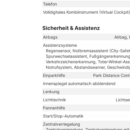
Telefon
Volldigitales Kombiinstrument (Virtual Cockpit)
Sicherheit & Assistenz
Airbags
Airbag, 
Assistenzsysteme
Regensensor, Notbremsassistent (City-Safety
Spurwechselassistent, Fußgängererkennun
Verkehrzeichenerkennung, Toter-Winkel-Assi
Notrufsystem, Abstandswarner, Geschwindi
Einparkhilfe
Park Distance Cont
Innenspiegel automatisch abblendend
Lenkung
Lichttechnik
Lichtse
Pannenhilfe
Start/Stop-Automatik
Zentralverriegelung
Zentralverriegelung, Zentralverriegelung mi