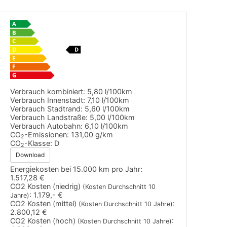
Verbrauch kombiniert:
5,80 l/100km
Verbrauch Innenstadt:
7,10 l/100km
Verbrauch Stadtrand:
5,60 l/100km
Verbrauch Landstraße:
5,00 l/100km
Verbrauch Autobahn:
6,10 l/100km
CO
-Emissionen:
131,00 g/km
2
CO
-Klasse:
D
2
Download
Energiekosten bei 15.000 km pro Jahr:
1.517,28 €
CO2 Kosten (niedrig)
(Kosten Durchschnitt 10
:
1.179,- €
Jahre)
CO2 Kosten (mittel)
:
(Kosten Durchschnitt 10 Jahre)
2.800,12 €
CO2 Kosten (hoch)
:
(Kosten Durchschnitt 10 Jahre)