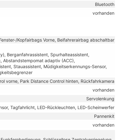
Bluetooth
vorhanden
Fenster-/Kopfairbags Vorne, Beifahrerairbag abschaltbar
), Berganfahrassistent, Spurhalteassistent,
g, Abstandstempomat adaptiv (ACC),
stent, Stauassistent, Müdigkeitserkennungs-Sensor,
gkeitsbegrenzer
rol vorne, Park Distance Control hinten, Rückfahrkamera
vorhanden
Servolenkung
nsor, Tagfahrlicht, LED-Rückleuchten, LED-Scheinwerfer
Pannenkit
vorhanden
t Funkfernbedienung, Schlüssellose Zentralverriegelung