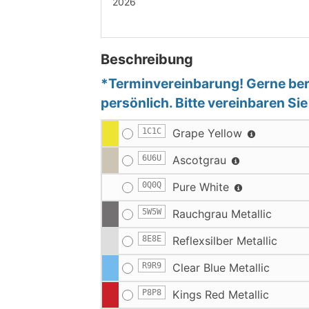
2026
Beschreibung
*Terminvereinbarung! Gerne bera
persönlich. Bitte vereinbaren Si
1C1C
Grape Yellow
6U6U
Ascotgrau
0Q0Q
Pure White
5W5W
Rauchgrau Metallic
8E8E
Reflexsilber Metallic
R9R9
Clear Blue Metallic
P8P8
Kings Red Metallic