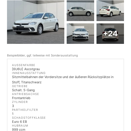
+24
Beispielbilder, ggf. teilweise mit Sonderausstattung
AUSSENFARBE
6U6U
Ascotgrau
INNENAUSSTATTUNG
Sitzmittelbahnen der Vordersitze und der äußeren Rücksitzplätze in
Stoff, Titanschwarz
GETRIEBE
Schalt. 5-Gang
ANTRIEBSACHSE
Frontantrieb
ZYLINDER
3
PARTIKELFILTER
1
SCHADSTOFFKLASSE
Euro 6 EB
HUBRAUM
999 ccm