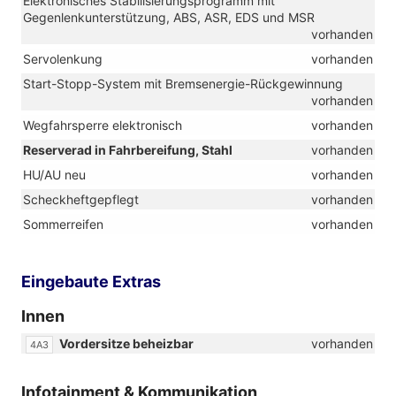
Elektronisches Stabilisierungsprogramm mit
R14))
Gegenlenkunterstützung, ABS, ASR, EDS und MSR
vorhanden
Servolenkung
vorhanden
Start-Stopp-System mit Bremsenergie-Rückgewinnung
vorhanden
Wegfahrsperre elektronisch
vorhanden
Reserverad in Fahrbereifung, Stahl
vorhanden
HU/AU neu
vorhanden
Scheckheftgepflegt
vorhanden
Sommerreifen
vorhanden
Eingebaute Extras
Innen
Vordersitze beheizbar
vorhanden
4A3
Infotainment & Kommunikation