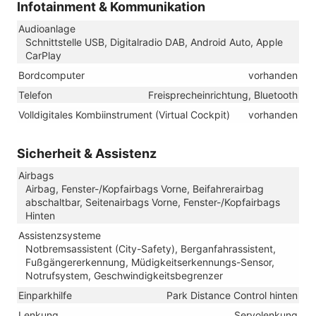
Infotainment & Kommunikation
Audioanlage
Schnittstelle USB, Digitalradio DAB, Android Auto, Apple
CarPlay
Bordcomputer
vorhanden
Telefon
Freisprecheinrichtung, Bluetooth
Volldigitales Kombiinstrument (Virtual Cockpit)
vorhanden
Sicherheit & Assistenz
Airbags
Airbag, Fenster-/Kopfairbags Vorne, Beifahrerairbag
abschaltbar, Seitenairbags Vorne, Fenster-/Kopfairbags
Hinten
Assistenzsysteme
Notbremsassistent (City-Safety), Berganfahrassistent,
Fußgängererkennung, Müdigkeitserkennungs-Sensor,
Notrufsystem, Geschwindigkeitsbegrenzer
Einparkhilfe
Park Distance Control hinten
Lenkung
Servolenkung