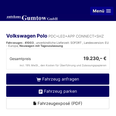
Menü
Volkswagen Polo
PDC+LED+APP CONNECT+SHZ
Fahrzeugnr.
:
41003
, unverbindliche Lieferzeit: SOFORT , Landesversion: EU
- Europa,
Neuwagen mit Tageszulassung
19.230,– €
Gesamtpreis
incl. 19% MwSt., den Kosten für Überführung und Zulassungspapieren
Fahrzeug anfragen
Fahrzeug parken
Fahrzeugexposé (PDF)