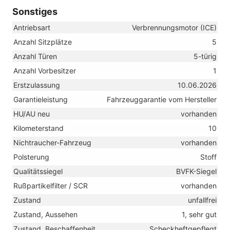
Sonstiges
Antriebsart
Verbrennungsmotor (ICE)
Anzahl Sitzplätze
5
Anzahl Türen
5-türig
Anzahl Vorbesitzer
1
Erstzulassung
10.06.2026
Garantieleistung
Fahrzeuggarantie vom Hersteller
HU/AU neu
vorhanden
Kilometerstand
10
Nichtraucher-Fahrzeug
vorhanden
Polsterung
Stoff
Qualitätssiegel
BVFK-Siegel
Rußpartikelfilter / SCR
vorhanden
Zustand
unfallfrei
Zustand, Aussehen
1, sehr gut
Zustand, Beschaffenheit
Scheckheftgepflegt