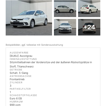
+24
Beispielbilder, ggf. teilweise mit Sonderausstattung
AUSSENFARBE
6U6U
Ascotgrau
INNENAUSSTATTUNG
Sitzmittelbahnen der Vordersitze und der äußeren Rücksitzplätze in
Stoff, Titanschwarz
GETRIEBE
Schalt. 5-Gang
ANTRIEBSACHSE
Frontantrieb
ZYLINDER
3
PARTIKELFILTER
1
SCHADSTOFFKLASSE
Euro 6 EB
HUBRAUM
999 ccm