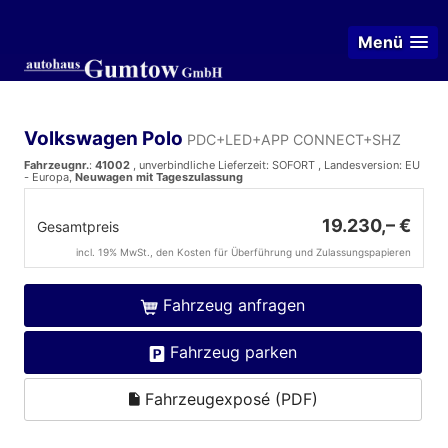
Menü
Volkswagen Polo
PDC+LED+APP CONNECT+SHZ
Fahrzeugnr.
:
41002
, unverbindliche Lieferzeit: SOFORT , Landesversion: EU
- Europa,
Neuwagen mit Tageszulassung
19.230,– €
Gesamtpreis
incl. 19% MwSt., den Kosten für Überführung und Zulassungspapieren
Fahrzeug anfragen
Fahrzeug parken
Fahrzeugexposé (PDF)