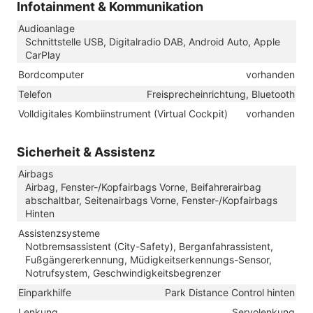
Infotainment & Kommunikation
Audioanlage
Schnittstelle USB, Digitalradio DAB, Android Auto, Apple
CarPlay
Bordcomputer
vorhanden
Telefon
Freisprecheinrichtung, Bluetooth
Volldigitales Kombiinstrument (Virtual Cockpit)
vorhanden
Sicherheit & Assistenz
Airbags
Airbag, Fenster-/Kopfairbags Vorne, Beifahrerairbag
abschaltbar, Seitenairbags Vorne, Fenster-/Kopfairbags
Hinten
Assistenzsysteme
Notbremsassistent (City-Safety), Berganfahrassistent,
Fußgängererkennung, Müdigkeitserkennungs-Sensor,
Notrufsystem, Geschwindigkeitsbegrenzer
Einparkhilfe
Park Distance Control hinten
Lenkung
Servolenkung