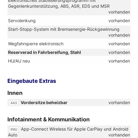
Elektronisches Stabilisierungsprogramm mit
R14))
Gegenlenkunterstützung, ABS, ASR, EDS und MSR
vorhanden
Servolenkung
vorhanden
Start-Stopp-System mit Bremsenergie-Rückgewinnung
vorhanden
Wegfahrsperre elektronisch
vorhanden
Reserverad in Fahrbereifung, Stahl
vorhanden
HU/AU neu
vorhanden
Eingebaute Extras
Innen
Vordersitze beheizbar
vorhanden
4A3
Infotainment & Kommunikation
App-Connect Wireless für Apple CarPlay und Android
9WJ
Auto
vorhanden