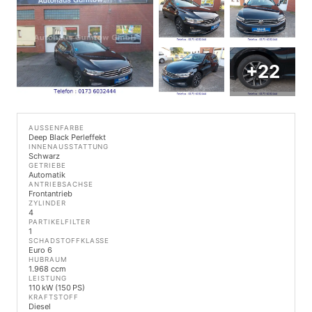
+22
AUSSENFARBE
Deep Black Perleffekt
INNENAUSSTATTUNG
Schwarz
GETRIEBE
Automatik
ANTRIEBSACHSE
Frontantrieb
ZYLINDER
4
PARTIKELFILTER
1
SCHADSTOFFKLASSE
Euro 6
HUBRAUM
1.968 ccm
LEISTUNG
110 kW (150 PS)
KRAFTSTOFF
Diesel