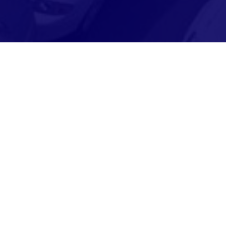
Karpatenweg 1
16866 Gumtow
Öffnungszeiten