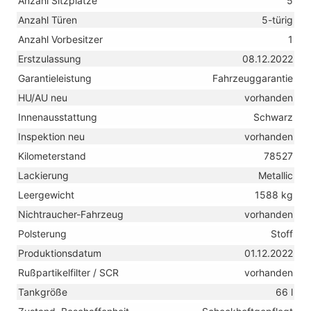
Anzahl Sitzplätze
5
Anzahl Türen
5-türig
Anzahl Vorbesitzer
1
Erstzulassung
08.12.2022
Garantieleistung
Fahrzeuggarantie
HU/AU neu
vorhanden
Innenausstattung
Schwarz
Inspektion neu
vorhanden
Kilometerstand
78527
Lackierung
Metallic
Leergewicht
1588 kg
Nichtraucher-Fahrzeug
vorhanden
Polsterung
Stoff
Produktionsdatum
01.12.2022
Rußpartikelfilter / SCR
vorhanden
Tankgröße
66 l