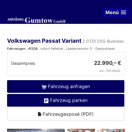
Menü
Volkswagen Passat Variant
2.0TDI DSG Business
Fahrzeugnr.
:
41326
,
sofort lieferbar
, Landesversion: D - Deutschland
22.990,– €
Gesamtpreis
incl. 19% MwSt.
Fahrzeug anfragen
Fahrzeug parken
Fahrzeugexposé (PDF)