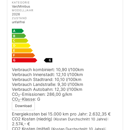
KATEGORIE
Van/Minibus
MODELLJAHR
2026
ZUSTAND
unfallfrei
Verbrauch kombiniert:
10,90 l/100km
Verbrauch Innenstadt:
12,10 l/100km
Verbrauch Stadtrand:
10,10 l/100km
Verbrauch Landstraße:
9,30 l/100km
Verbrauch Autobahn:
12,30 l/100km
CO
-Emissionen:
286,00 g/km
2
CO
-Klasse:
G
2
Download
Energiekosten bei 15.000 km pro Jahr:
2.632,35 €
CO2 Kosten (niedrig)
:
(Kosten Durchschnitt 10 Jahre)
2.574,- €
CO2 Kosten (mittel)
:
(Kosten Durchschnitt 10 Jahre)