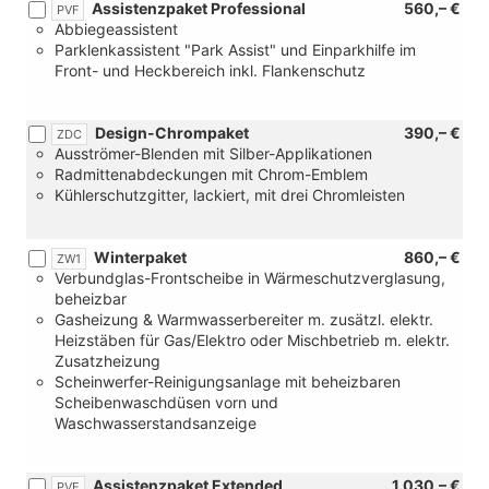
Assistenzpaket Professional
560,– €
PVF
Abbiegeassistent
Parklenkassistent "Park Assist" und Einparkhilfe im
Front- und Heckbereich inkl. Flankenschutz
Design-Chrompaket
390,– €
ZDC
Ausströmer-Blenden mit Silber-Applikationen
Radmittenabdeckungen mit Chrom-Emblem
Kühlerschutzgitter, lackiert, mit drei Chromleisten
Winterpaket
860,– €
ZW1
Verbundglas-Frontscheibe in Wärmeschutzverglasung,
beheizbar
Gasheizung & Warmwasserbereiter m. zusätzl. elektr.
Heizstäben für Gas/Elektro oder Mischbetrieb m. elektr.
Zusatzheizung
Scheinwerfer-Reinigungsanlage mit beheizbaren
Scheibenwaschdüsen vorn und
Waschwasserstandsanzeige
Assistenzpaket Extended
1.030,– €
PVE