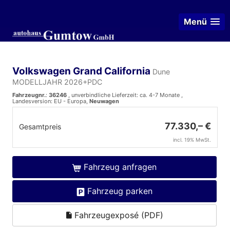
Menü
Volkswagen Grand California
Dune
MODELLJAHR 2026+PDC
Fahrzeugnr.
:
36246
, unverbindliche Lieferzeit: ca. 4-7 Monate ,
Landesversion: EU - Europa,
Neuwagen
77.330,– €
Gesamtpreis
incl. 19% MwSt.
Fahrzeug anfragen
Fahrzeug parken
Fahrzeugexposé (PDF)