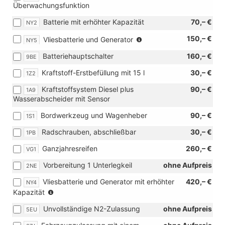
Überwachungsfunktion
mit
[07L]
Batterie mit erhöhter Kapazität
70,– €
NY2
Fahrzeugzulassung
mit
(nur
150,– €
Vliesbatterie und Generator
NY5
Gesamtgewicht
für
von
Batteriehauptschalter
160,– €
9BE
besondere
4,0
Anforderungen
Kraftstoff-Erstbefüllung mit 15 l
30,– €
to)
1Z2
wie
z.B.
Kraftstoffsystem Diesel plus
90,– €
1A9
Aufbauhersteller
Wasserabscheider mit Sensor
etc.)
Bordwerkzeug und Wagenheber
90,– €
1S1
Radschrauben, abschließbar
30,– €
1PB
Ganzjahresreifen
260,– €
VG1
Vorbereitung 1 Unterlegkeil
ohne Aufpreis
2NE
Vliesbatterie und Generator mit erhöhter
420,– €
NY4
(nur
Kapazität
für
Unvollständige N2-Zulassung
ohne Aufpreis
5EU
besondere
Anforderungen