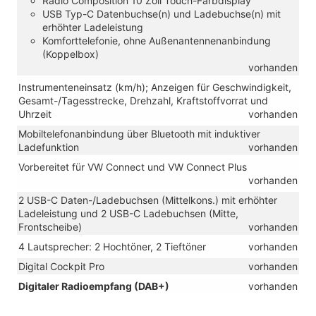
Radio Composition 10 Zoll Touch-Farbdisplay
USB Typ-C Datenbuchse(n) und Ladebuchse(n) mit
erhöhter Ladeleistung
Komforttelefonie, ohne Außenantennenanbindung
(Koppelbox)
vorhanden
Instrumenteneinsatz (km/h); Anzeigen für Geschwindigkeit,
Gesamt-/Tagesstrecke, Drehzahl, Kraftstoffvorrat und
Uhrzeit
vorhanden
Mobiltelefonanbindung über Bluetooth mit induktiver
Ladefunktion
vorhanden
Vorbereitet für VW Connect und VW Connect Plus
vorhanden
2 USB-C Daten-/Ladebuchsen (Mittelkons.) mit erhöhter
Ladeleistung und 2 USB-C Ladebuchsen (Mitte,
Frontscheibe)
vorhanden
4 Lautsprecher: 2 Hochtöner, 2 Tieftöner
vorhanden
Digital Cockpit Pro
vorhanden
Digitaler Radioempfang (DAB+)
vorhanden