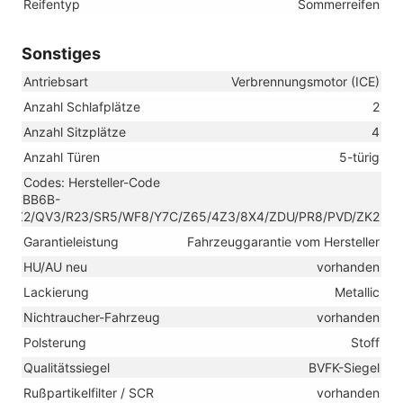
Reifentyp
Sommerreifen
Sonstiges
Antriebsart
Verbrennungsmotor (ICE)
Anzahl Schlafplätze
2
Anzahl Sitzplätze
4
Anzahl Türen
5-türig
Codes: Hersteller-Code
SCBB6B-
NZ2/QV3/R23/SR5/WF8/Y7C/Z65/4Z3/8X4/ZDU/PR8/PVD/ZK2
Garantieleistung
Fahrzeuggarantie vom Hersteller
HU/AU neu
vorhanden
Lackierung
Metallic
Nichtraucher-Fahrzeug
vorhanden
Polsterung
Stoff
Qualitätssiegel
BVFK-Siegel
Rußpartikelfilter / SCR
vorhanden