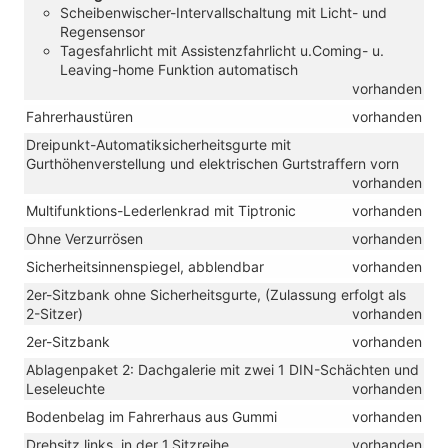
Scheibenwischer-Intervallschaltung mit Licht- und
Regensensor
Tagesfahrlicht mit Assistenzfahrlicht u.Coming- u.
Leaving-home Funktion automatisch
vorhanden
Fahrerhaustüren
vorhanden
Dreipunkt-Automatiksicherheitsgurte mit
Gurthöhenverstellung und elektrischen Gurtstraffern vorn
vorhanden
Multifunktions-Lederlenkrad mit Tiptronic
vorhanden
Ohne Verzurrösen
vorhanden
Sicherheitsinnenspiegel, abblendbar
vorhanden
2er-Sitzbank ohne Sicherheitsgurte, (Zulassung erfolgt als
2-Sitzer)
vorhanden
2er-Sitzbank
vorhanden
Ablagenpaket 2: Dachgalerie mit zwei 1 DIN-Schächten und
Leseleuchte
vorhanden
Bodenbelag im Fahrerhaus aus Gummi
vorhanden
Drehsitz links, in der 1.Sitzreihe
vorhanden