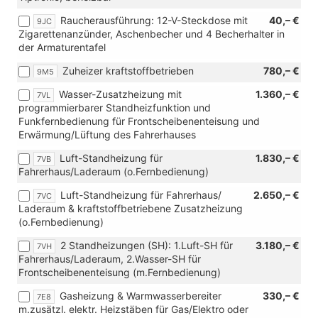
Raucherausführung: 12-V-Steckdose mit
40,– €
9JC
Zigarettenanzünder, Aschenbecher und 4 Becherhalter in
der Armaturentafel
Zuheizer kraftstoffbetrieben
780,– €
9M5
Wasser-Zusatzheizung mit
1.360,– €
7VL
programmierbarer Standheizfunktion und
Funkfernbedienung für Frontscheibenenteisung und
Erwärmung/Lüftung des Fahrerhauses
Luft-Standheizung für
1.830,– €
7VB
Fahrerhaus/Laderaum (o.Fernbedienung)
Luft-Standheizung für Fahrerhaus/
2.650,– €
7VC
Laderaum & kraftstoffbetriebene Zusatzheizung
(o.Fernbedienung)
2 Standheizungen (SH): 1.Luft-SH für
3.180,– €
7VH
Fahrerhaus/Laderaum, 2.Wasser-SH für
Frontscheibenenteisung (m.Fernbedienung)
Gasheizung & Warmwasserbereiter
330,– €
7E8
m.zusätzl. elektr. Heizstäben für Gas/Elektro oder