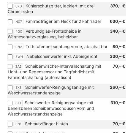
Kühlerschutzgitter, lackiert, mit drei
370,– €
6KD
Chromleisten
Fahrradträger am Heck für 2 Fahrräder
630,– €
NG7
Verbundglas-Frontscheibe in
340,– €
4GX
Wärmeschutzverglasung, beheizbar
Trittstufenbeleuchtung vorne, abschaltbar
80,– €
9N2
Nebelscheinwerfer inkl. Abbiegelicht
330,– €
8WH
Scheibenwischer-Intervallschaltung mit
70,– €
ZA3
Licht- und Regensensor und Tagfahrlicht mit
Fahrlichtschaltung (automatisch)
Scheinwerfer-Reinigungsanlage mit
260,– €
8X8
Waschwasserstandanzeige
Scheinwerfer-Reinigungsanlage mit
310,– €
8X1
beheizbaren Scheibenwaschdüsen vorn und
Waschwasserstandsanzeige
Schmutzfänger hinten
70,– €
6N1