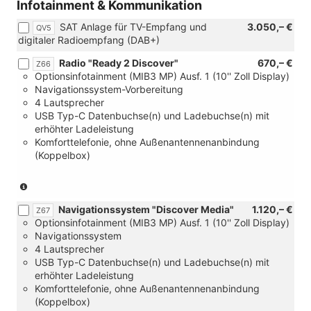
Infotainment & Kommunikation
oder
&
[7E8]
kraftstoffbetriebene
SAT Anlage für TV-Empfang und
3.050,– €
QV5
Gasheizung
Zusatzheizung
digitaler Radioempfang (DAB+)
und
oder
Warmwasserbe
[7VH]
Radio "Ready 2 Discover"
670,– €
Z66
2
Optionsinfotainment (MIB3 MP) Ausf. 1 (10'' Zoll Display)
Standheizungen
Navigationssystem-Vorbereitung
(SH):
4 Lautsprecher
1.Luft-
USB Typ-C Datenbuchse(n) und Ladebuchse(n) mit
SH
erhöhter Ladeleistung
für
Komforttelefonie, ohne Außenantennenanbindung
Fahrerhaus/Laderaum,
(Koppelbox)
2.Wasser-
SH
(nur
für
in
Frontscheibenenteisung
Navigationssystem "Discover Media"
1.120,– €
Verbindung
Z67
oder
Optionsinfotainment (MIB3 MP) Ausf. 1 (10'' Zoll Display)
mit
[7VL]
Navigationssystem
[R25]
Wasser-
4 Lautsprecher
Vorbereitet
Standheizung
USB Typ-C Datenbuchse(n) und Ladebuchse(n) mit
für
für
erhöhter Ladeleistung
VW
Frontscheibenenteisung
Komforttelefonie, ohne Außenantennenanbindung
Connect
&
(Koppelbox)
und
Erwärmung/