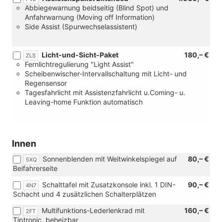
Abbiegewarnung beidseitig (Blind Spot) und
Anfahrwarnung (Moving off Information)
Side Assist (Spurwechselassistent)
Licht-und-Sicht-Paket
180,– €
ZLS
Fernlichtregulierung "Light Assist"
Scheibenwischer-Intervallschaltung mit Licht- und
Regensensor
Tagesfahrlicht mit Assistenzfahrlicht u.Coming- u.
Leaving-home Funktion automatisch
Innen
Sonnenblenden mit Weitwinkelspiegel auf
80,– €
5XQ
Beifahrerseite
Schalttafel mit Zusatzkonsole inkl. 1 DIN-
90,– €
4N7
Schacht und 4 zusätzlichen Schalterplätzen
Multifunktions-Lederlenkrad mit
160,– €
2FT
Tiptronic, beheizbar