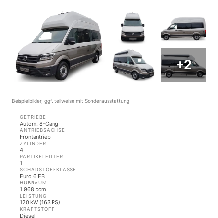
+2
Beispielbilder, ggf. teilweise mit Sonderausstattung
GETRIEBE
Autom. 8-Gang
ANTRIEBSACHSE
Frontantrieb
ZYLINDER
4
PARTIKELFILTER
1
SCHADSTOFFKLASSE
Euro 6 EB
HUBRAUM
1.968 ccm
LEISTUNG
120 kW (163 PS)
KRAFTSTOFF
Diesel