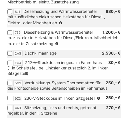
Mischbetrieb m. elektr. Zusatzheizung
Dieselheizung und Warmwasserbereiter
880,– €
6J1
mit zusätzlichen elektrischen Heizstäben für Diesel-,
(nur
Elektro- oder Mischbetrieb
in
Dieselheizung & Warmwasserbereiter
1.200,– €
7E9
Verbindung
m. zus. elektr. Heizstäben für Diesel/Elektro o. Mischbetrieb
mit
(nur
m. elektr. Zusatzheizung
[9M5]
in
Kraftstoffbetriebene
Dachklimaanlage
2.530,– €
2AG
Verbindung
Zusatzheizung
mit
oder
2 12-V-Steckdosen insges. im Fahrerhaus
80,– €
EU4
[7VB]
[7VB]
(1 in Schalttafel, bei Linkslenker zusätzlich 2. im linken
Luft-
Luft-
Sitzgestell)
Standheizung
Standheizung
für
für
Verdunklungs-System Thermomatten für
250,– €
5G3
Fahrerhaus/Laderaum)
Fahrerhaus/Laderaum
die Frontscheibe sowie Seitenscheiben im Fahrerhaus
oder
(nur
250,– €
230-V-Steckdose im linken Sitzgestell
[7VC]
9Z3
in
Luft-
Sitzheizung, links und rechts, getrennt
270,– €
4A3
Verbindung
Standheizung
regelbar, in der 1. Sitzreihe
mit
für
[9M5]
Fahrerhaus/
Zuheizer
Laderaum