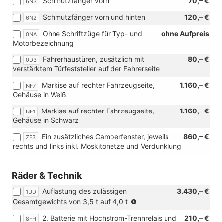
Schmutzfänger vorn
70,– €
6N3
Schmutzfänger vorn und hinten
120,– €
6N2
Ohne Schriftzüge für Typ- und
ohne Aufpreis
0NA
Motorbezeichnung
Fahrerhaustüren, zusätzlich mit
80,– €
0D3
verstärktem Türfeststeller auf der Fahrerseite
Markise auf rechter Fahrzeugseite,
1.160,– €
NF7
Gehäuse in Weiß
Markise auf rechter Fahrzeugseite,
1.160,– €
NF1
Gehäuse in Schwarz
Ein zusätzliches Camperfenster, jeweils
860,– €
ZF3
rechts und links inkl. Moskitonetze und Verdunklung
Räder & Technik
Auflastung des zulässigen
3.430,– €
1UD
(nur
Gesamtgewichts von 3,5 t auf 4,0 t
in
2. Batterie mit Hochstrom-Trennrelais und
210,– €
8FH
Verbindung