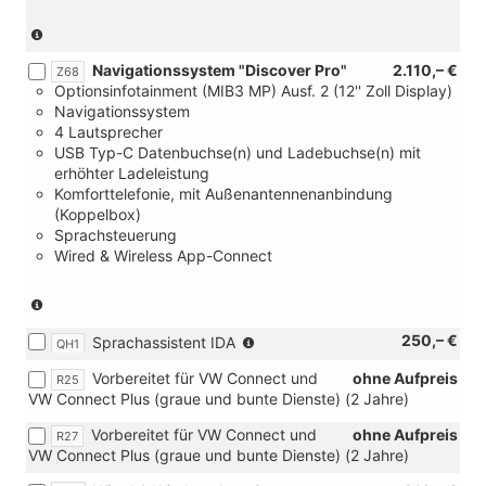
VW
Lüftung
Connect
(nur
des
Plus)
in
Fahrerhauses
Navigationssystem "Discover Pro"
2.110,– €
Verbindung
Z68
Optionsinfotainment (MIB3 MP) Ausf. 2 (12'' Zoll Display)
mit
Navigationssystem
[R27]
4 Lautsprecher
Vorbereitet
USB Typ-C Datenbuchse(n) und Ladebuchse(n) mit
für
erhöhter Ladeleistung
VW
Komforttelefonie, mit Außenantennenanbindung
Connect
(Koppelbox)
und
Sprachsteuerung
VW
Wired & Wireless App-Connect
Connect
Plus)
(nur
in
(nur
250,– €
Sprachassistent IDA
Verbindung
QH1
in
mit
Vorbereitet für VW Connect und
ohne Aufpreis
R25
Verbindung
[R27]
VW Connect Plus (graue und bunte Dienste) (2 Jahre)
mit
Vorbereitet
[Z67]
für
Vorbereitet für VW Connect und
ohne Aufpreis
R27
Navigationssystem
VW
VW Connect Plus (graue und bunte Dienste) (2 Jahre)
Discover
Connect
Media)