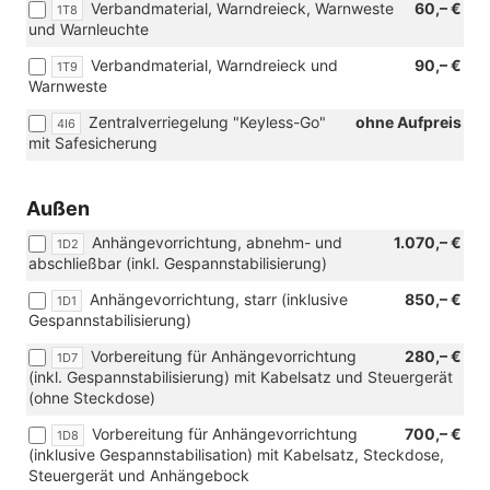
Verbandmaterial, Warndreieck, Warnweste
60,– €
1T8
und Warnleuchte
Verbandmaterial, Warndreieck und
90,– €
1T9
Warnweste
Zentralverriegelung "Keyless-Go"
ohne Aufpreis
4I6
mit Safesicherung
Außen
Anhängevorrichtung, abnehm- und
1.070,– €
1D2
abschließbar (inkl. Gespannstabilisierung)
Anhängevorrichtung, starr (inklusive
850,– €
1D1
Gespannstabilisierung)
Vorbereitung für Anhängevorrichtung
280,– €
1D7
(inkl. Gespannstabilisierung) mit Kabelsatz und Steuergerät
(ohne Steckdose)
Vorbereitung für Anhängevorrichtung
700,– €
1D8
(inklusive Gespannstabilisation) mit Kabelsatz, Steckdose,
Steuergerät und Anhängebock