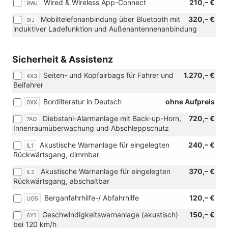
und
Wired & Wireless App-Connect
210,– €
9WJ
VW
Mobiltelefonanbindung über Bluetooth mit
320,– €
Connect
9IJ
induktiver Ladefunktion und Außenantennenanbindung
Plus)
Sicherheit & Assistenz
Seiten- und Kopfairbags für Fahrer und
1.270,– €
4X3
Beifahrer
Bordliteratur in Deutsch
ohne Aufpreis
0XX
Diebstahl-Alarmanlage mit Back-up-Horn,
720,– €
7AQ
Innenraumüberwachung und Abschleppschutz
Akustische Warnanlage für eingelegten
240,– €
IL1
Rückwärtsgang, dimmbar
Akustische Warnanlage für eingelegten
370,– €
IL2
Rückwärtsgang, abschaltbar
Berganfahrhilfe-/ Abfahrhilfe
120,– €
UG5
Geschwindigkeitswarnanlage (akustisch)
150,– €
6Y1
bei 120 km/h