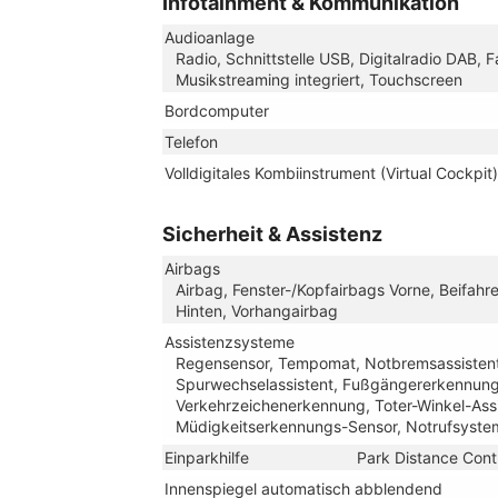
Infotainment & Kommunikation
Audioanlage
Radio, Schnittstelle USB, Digitalradio DAB, 
Musikstreaming integriert, Touchscreen
Bordcomputer
Telefon
Volldigitales Kombiinstrument (Virtual Cockpit)
Sicherheit & Assistenz
Airbags
Airbag, Fenster-/Kopfairbags Vorne, Beifahr
Hinten, Vorhangairbag
Assistenzsysteme
Regensensor, Tempomat, Notbremsassistent (
Spurwechselassistent, Fußgängererkennun
Verkehrzeichenerkennung, Toter-Winkel-Assi
Müdigkeitserkennungs-Sensor, Notrufsyste
Einparkhilfe
Park Distance Cont
Innenspiegel automatisch abblendend