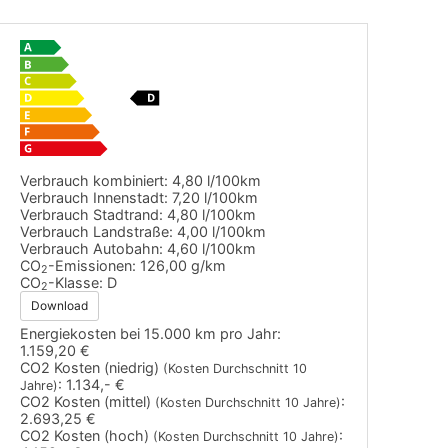
Verbrauch kombiniert:
4,80 l/100km
Verbrauch Innenstadt:
7,20 l/100km
Verbrauch Stadtrand:
4,80 l/100km
Verbrauch Landstraße:
4,00 l/100km
Verbrauch Autobahn:
4,60 l/100km
CO
-Emissionen:
126,00 g/km
2
CO
-Klasse:
D
2
Download
Energiekosten bei 15.000 km pro Jahr:
1.159,20 €
CO2 Kosten (niedrig)
(Kosten Durchschnitt 10
:
1.134,- €
Jahre)
CO2 Kosten (mittel)
:
(Kosten Durchschnitt 10 Jahre)
2.693,25 €
CO2 Kosten (hoch)
:
(Kosten Durchschnitt 10 Jahre)