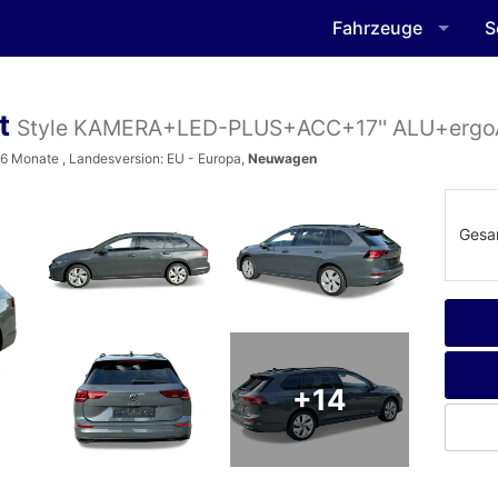
Fahrzeuge
S
nt
Style KAMERA+LED-PLUS+ACC+17'' ALU+ergo
4-6 Monate , Landesversion: EU - Europa,
Neuwagen
Gesa
+14