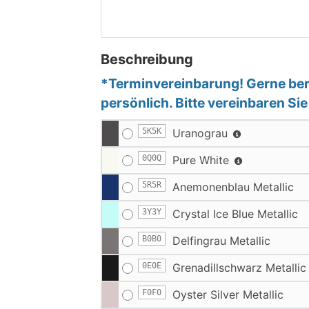
Beschreibung
*Terminvereinbarung! Gerne bera
persönlich. Bitte vereinbaren Si
5K5K
Uranograu
0Q0Q
Pure White
5R5R
Anemonenblau Metallic
3Y3Y
Crystal Ice Blue Metallic
B0B0
Delfingrau Metallic
0E0E
Grenadillschwarz Metallic
F0F0
Oyster Silver Metallic