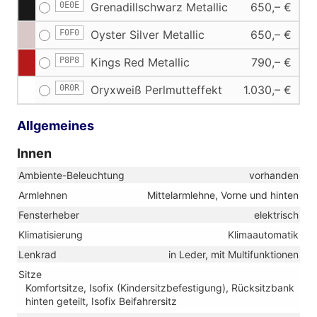
0E0E
Grenadillschwarz Metallic
650,– €
F0F0
Oyster Silver Metallic
650,– €
P8P8
Kings Red Metallic
790,– €
0R0R
Oryxweiß Perlmutteffekt
1.030,– €
Allgemeines
Innen
Ambiente-Beleuchtung
vorhanden
Armlehnen
Mittelarmlehne, Vorne und hinten
Fensterheber
elektrisch
Klimatisierung
Klimaautomatik
Lenkrad
in Leder, mit Multifunktionen
Sitze
Komfortsitze, Isofix (Kindersitzbefestigung), Rücksitzbank
hinten geteilt, Isofix Beifahrersitz