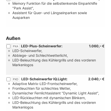
[W50]
Ready2Discover
Memory Funktion für die selbstlenkende Einparkhilfe
Angebotspaket
oder
"Park Assist",
"Komfort")
[RDA]
Assistent für Quer- und Längseinparken sowie
Navigationssystem
Ausparken
Discover)
Außen
LED-Plus-Scheinwerfer:
1.060,– €
PXA
LED-Scheinwerfer,
Abbiege- und Schlechtwetterlicht,
LED-Beleuchtung des Kühlergrills und des vorderen
Markenlogos
LED-Scheinwerfer IQ.Light:
2.040,– €
PXD
Adaptive Matrix-LED-Frontscheinwerfer,
Frontleuchten für schlechtes Wetter,
Dynamischer Fernlichtasistent "Dynamic Light Assist",
LED-Rückleuchten mit dynamischen Blinkern,
LED-Beleuchtung des Kühlergrills und des vorderen
Markenlogos