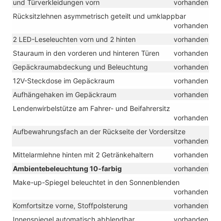
und Türverkleidungen vorn
vorhanden
Rücksitzlehnen asymmetrisch geteilt und umklappbar
vorhanden
2 LED-Leseleuchten vorn und 2 hinten
vorhanden
Stauraum in den vorderen und hinteren Türen
vorhanden
Gepäckraumabdeckung und Beleuchtung
vorhanden
12V-Steckdose im Gepäckraum
vorhanden
Aufhängehaken im Gepäckraum
vorhanden
Lendenwirbelstütze am Fahrer- und Beifahrersitz
vorhanden
Aufbewahrungsfach an der Rückseite der Vordersitze
vorhanden
Mittelarmlehne hinten mit 2 Getränkehaltern
vorhanden
Ambientebeleuchtung 10-farbig
vorhanden
Make-up-Spiegel beleuchtet in den Sonnenblenden
vorhanden
Komfortsitze vorne, Stoffpolsterung
vorhanden
Innenspiegel automatisch abblendbar
vorhanden