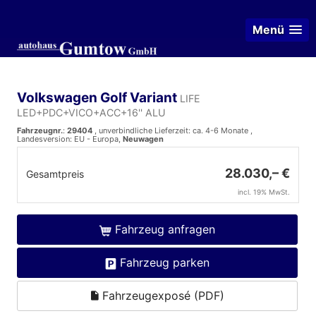
Menü
Volkswagen Golf Variant
LIFE
LED+PDC+VICO+ACC+16'' ALU
Fahrzeugnr.
:
29404
, unverbindliche Lieferzeit: ca. 4-6 Monate ,
Landesversion: EU - Europa,
Neuwagen
28.030,– €
Gesamtpreis
incl. 19% MwSt.
Fahrzeug anfragen
Fahrzeug parken
Fahrzeugexposé (PDF)