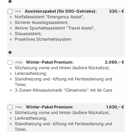
(Nur
für
Assistenzpaket (für DSG-Getriebe):
330,– €
Schaltgetriebe)
PF6
Notfallassistent "Emergency Assist",
Sicherer Ausstiegsassistent,
Aktiver Spurhalteassistent "Travel Assist",
Stauassistent,
Proaktives Sicherheitssystem
(Nur
für
Winter-Paket Premium:
2.060,– €
DSG-
PW4
Sitzheizung vorne und hinten (äußere Rücksitze),
Getriebe)
Lenkradheizung,
Standheizung und -lüftung mit Fernbedienung und
Timer,
3-Zonen-Klimaautomatik "Climatronic" mit Air Care
Winter-Paket Premium:
1.630,– €
PW4
Sitzheizung vorne und hinten (äußere Rücksitze),
Lenkradheizung,
Standheizung und -lüftung mit Fernbedienung und
Timer,