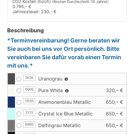
CO2 Kosten (hoch)
:
(Kosten Durchschnitt 10 Jahre)
3.795,- €
Jahressteuer:
230,- €
Beschreibung
*Terminvereinbarung! Gerne beraten wir
Sie auch bei uns vor Ort persönlich. Bitte
vereinbaren Sie dafür vorab einen Termin
mit uns.*
5K5K
Uranograu
0Q0Q
Pure White
320,– €
5R5R
Anemonenblau Metallic
650,– €
3Y3Y
Crystal Ice Blue Metallic
650,– €
B0B0
Delfingrau Metallic
650,– €