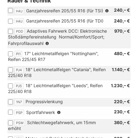
Räder & Technik
[W50]
(nur
240,– €
Angebotspaket
Ganzjahresreifen 205/55 R16 (für TSI)
H4J
in
"Komfort")
Ganzjahresreifen 205/55 R16 (für TDI)
240,– €
H4J
Verbindung
mit
Adaptives Fahrwerk DCC: Elektronische
970,– €
PDD
[PI0]
Stoßdämpfereinstellung  Normal/Komfort/Sport;
16
(nur
Fahrprofilauswahl
Zoll
in
Leichtmetallf
17" Leichtmetallfelgen "Nottingham",
480,– €
PI1
Verbindung
Norfolk)
Reifen 225/45 R17
mit
110
18" Leichtmetallfelgen "Catania", Reifen
1.140,– €
PJ4
KW
225/40 R18
TDI
oder
18" Leichtmetallfelgen "Leeds", Reifen
1.230,– €
PJ5
TSI
225/40 R18
Motorisierung
oder
Progressivlenkung
220,– €
1N7
eHybrid)
(nicht
230,– €
Sportfahrwerk
PSP
für
Schlechtwegefahrwerk, um 15mm
360,– €
PSW
2.0
erhöht
TDI
85