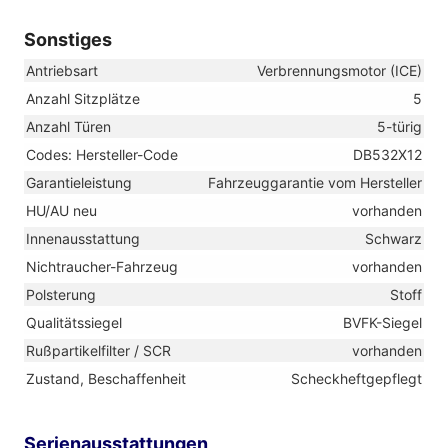
Sonstiges
Antriebsart
Verbrennungsmotor (ICE)
Anzahl Sitzplätze
5
Anzahl Türen
5-türig
Codes: Hersteller-Code
DB532X12
Garantieleistung
Fahrzeuggarantie vom Hersteller
HU/AU neu
vorhanden
Innenausstattung
Schwarz
Nichtraucher-Fahrzeug
vorhanden
Polsterung
Stoff
Qualitätssiegel
BVFK-Siegel
Rußpartikelfilter / SCR
vorhanden
Zustand, Beschaffenheit
Scheckheftgepflegt
Serienausstattungen