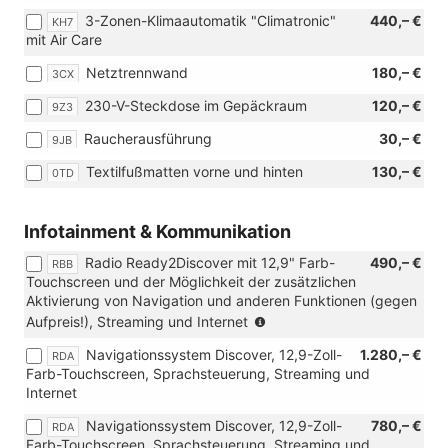
in
3-Zonen-Klimaautomatik "Climatronic"
440,– €
KH7
Verbindung
mit Air Care
mit:
[PB2]
Netztrennwand
180,– €
3CX
ergoActive
Sitzpaket
230-V-Steckdose im Gepäckraum
120,– €
9Z3
und
[WL1]
Raucherausführung
30,– €
9JB
Komfortsitze,
Textilfußmatten vorne und hinten
130,– €
0TD
Polsterung
aus
ArtVelours/Stoff)
Infotainment & Kommunikation
Radio Ready2Discover mit 12,9" Farb-
490,– €
RBB
Touchscreen und der Möglichkeit der zusätzlichen
Aktivierung von Navigation und anderen Funktionen (gegen
(Nur
Aufpreis!), Streaming und Internet
in
Navigationssystem Discover, 12,9-Zoll-
1.280,– €
RDA
Verbindung
Farb-Touchscreen, Sprachsteuerung, Streaming und
mit
Internet
[7J2]
Volldigitales
Navigationssystem Discover, 12,9-Zoll-
780,– €
RDA
Kombiinstrument
Farb-Touchscreen, Sprachsteuerung, Streaming und