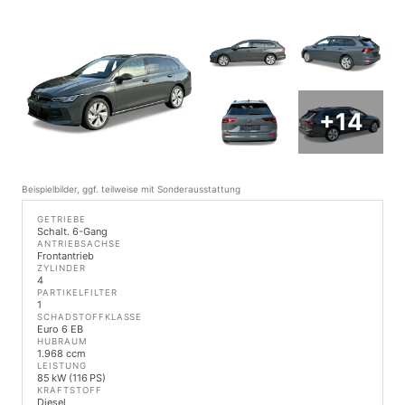
+14
Beispielbilder, ggf. teilweise mit Sonderausstattung
GETRIEBE
Schalt. 6-Gang
ANTRIEBSACHSE
Frontantrieb
ZYLINDER
4
PARTIKELFILTER
1
SCHADSTOFFKLASSE
Euro 6 EB
HUBRAUM
1.968 ccm
LEISTUNG
85 kW (116 PS)
KRAFTSTOFF
Diesel