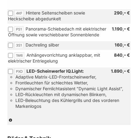
Hintere Seitenscheiben sowie
290,– €
4KF
Heckscheibe abgedunkelt
Panorama-Schiebedach mit elektrischer
1.190,– €
PS1
Öffnung sowie verschiebbarer Sonnenblende
Dachreling silber
160,– €
3S1
Anhängevorrichtung anklappbar, mit
840,– €
1M6
elektrischer Entriegelung
LED-Scheinwerfer IQ.Light:
1.890,– €
PXD
Adaptive Matrix-LED-Frontscheinwerfer,
Frontleuchten für schlechtes Wetter,
Dynamischer Fernlichtasistent "Dynamic Light Assist",
LED-Rückleuchten mit dynamischen Blinkern,
LED-Beleuchtung des Kühlergrills und des vorderen
Markenlogos
(Nur
in
Verbindung
mit: