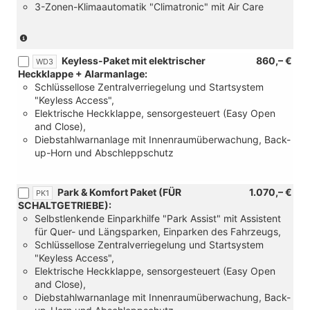
3-Zonen-Klimaautomatik "Climatronic" mit Air Care
(Nur
in
Keyless-Paket mit elektrischer
860,– €
Verbinding
WD3
Heckklappe + Alarmanlage:
mit:
Schlüssellose Zentralverriegelung und Startsystem
[W50]
"Keyless Access",
Angebotspaket
Elektrische Heckklappe, sensorgesteuert (Easy Open
"Komfort")
and Close),
Diebstahlwarnanlage mit Innenraumüberwachung, Back-
up-Horn und Abschleppschutz
Park & Komfort Paket (FÜR
1.070,– €
PK1
SCHALTGETRIEBE):
Selbstlenkende Einparkhilfe "Park Assist" mit Assistent
für Quer- und Längsparken, Einparken des Fahrzeugs,
Schlüssellose Zentralverriegelung und Startsystem
"Keyless Access",
Elektrische Heckklappe, sensorgesteuert (Easy Open
and Close),
Diebstahlwarnanlage mit Innenraumüberwachung, Back-