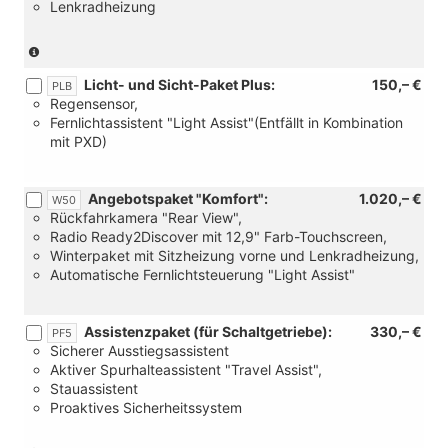
Lenkradheizung
(Serie
für
Licht- und Sicht-Paket Plus:
150,– €
eTSI)
PLB
Regensensor,
Fernlichtassistent "Light Assist"(Entfällt in Kombination
mit PXD)
Angebotspaket "Komfort":
1.020,– €
W50
Rückfahrkamera "Rear View",
Radio Ready2Discover mit 12,9" Farb-Touchscreen,
Winterpaket mit Sitzheizung vorne und Lenkradheizung,
Automatische Fernlichtsteuerung "Light Assist"
Assistenzpaket (für Schaltgetriebe):
330,– €
PF5
Sicherer Ausstiegsassistent
Aktiver Spurhalteassistent "Travel Assist",
Stauassistent
Proaktives Sicherheitssystem