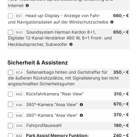
"Digital
(Nur
Internet
Cockpit
in
Pro")
Head-up-Display - Anzeige von Fahr-
660,– €
KS1
Verbinding
(Nur
und Navigationsdaten auf der Windschutzscheibe
mit:
in
[W50]
Soundsystem Harman Kardon 8+1,
650,– €
9VG
Verbindun
Angebotspaket
Digitaler 12-Kanal-Verstärker 480 W, 8+1 Front- und
mit
"Komfort")
(Nur
Hecklautsprecher, Subwoofer
[RBB]
in
Radio
Verbindung
Ready2Dis
mit
Sicherheit & Assistenz
oder
[RBB]
[RDA]
Seitenairbags hinten und Gurtstraffer für
350,– €
Radio
6C4
Navigation
die äußeren Rücksitzplätze, mit Signalisierung bei nicht
Ready2Discover
Discover)
angeschnallten Sicherheitsgurten
oder
[RDA]
Rückfahrkamera "Rear View"
310,– €
KA2
Navigationssystem
Discover)
(Nur
670,– €
360°-Kamera "Area View"
KA6
in
(Nur
370,– €
360°-Kamera "Area View"
Verbindung
KA6
in
mit
Fahrprofilauswahl
180,– €
2H5
Verbinding
[RBB]
mit:
Radio
Park Assist Memory Funktion:
240,– €
8A2