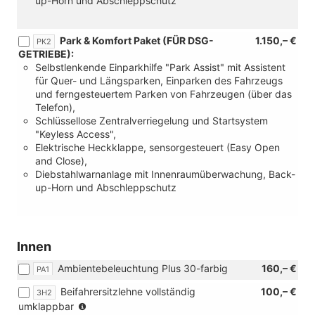
up-Horn und Abschleppschutz
Park & Komfort Paket (FÜR DSG-
1.150,– €
PK2
GETRIEBE):
Selbstlenkende Einparkhilfe "Park Assist" mit Assistent
für Quer- und Längsparken, Einparken des Fahrzeugs
und ferngesteuertem Parken von Fahrzeugen (über das
Telefon),
Schlüssellose Zentralverriegelung und Startsystem
"Keyless Access",
Elektrische Heckklappe, sensorgesteuert (Easy Open
and Close),
Diebstahlwarnanlage mit Innenraumüberwachung, Back-
up-Horn und Abschleppschutz
Innen
Ambientebeleuchtung Plus 30-farbig
160,– €
PA1
Beifahrersitzlehne vollständig
100,– €
3H2
(Nicht
umklappbar