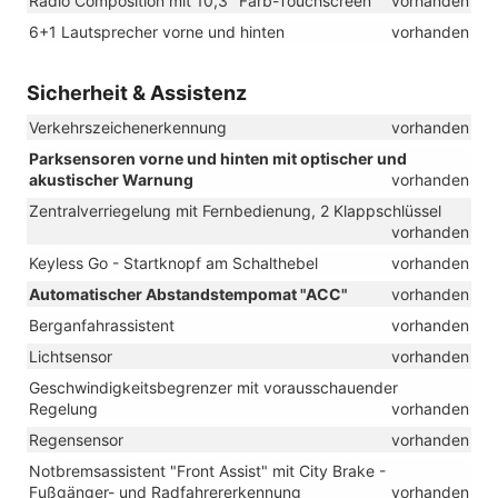
Radio Composition mit 10,3" Farb-Touchscreen
vorhanden
6+1 Lautsprecher vorne und hinten
vorhanden
Sicherheit & Assistenz
Verkehrszeichenerkennung
vorhanden
Parksensoren vorne und hinten mit optischer und
akustischer Warnung
vorhanden
Zentralverriegelung mit Fernbedienung, 2 Klappschlüssel
vorhanden
Keyless Go - Startknopf am Schalthebel
vorhanden
Automatischer Abstandstempomat "ACC"
vorhanden
Berganfahrassistent
vorhanden
Lichtsensor
vorhanden
Geschwindigkeitsbegrenzer mit vorausschauender
Regelung
vorhanden
Regensensor
vorhanden
Notbremsassistent "Front Assist" mit City Brake -
Fußgänger- und Radfahrererkennung
vorhanden