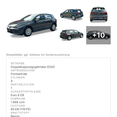
+10
Beispielbilder, ggf. teilweise mit Sonderausstattung
GETRIEBE
Doppelkupplungsgetriebe (DSG)
ANTRIEBSACHSE
Frontantrieb
ZYLINDER
4
PARTIKELFILTER
1
SCHADSTOFFKLASSE
Euro 6 EB
HUBRAUM
1.968 ccm
LEISTUNG
85 kW (116 PS)
KRAFTSTOFF
Benzin