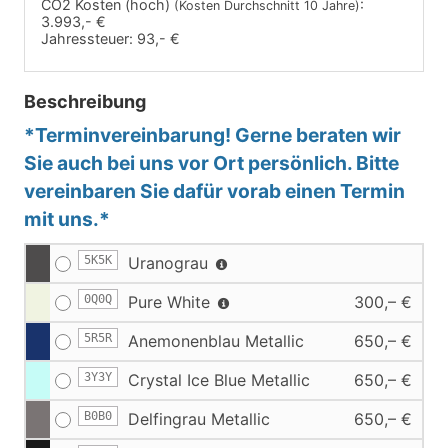
CO2 Kosten (hoch)
:
(Kosten Durchschnitt 10 Jahre)
3.993,- €
Jahressteuer:
93,- €
Beschreibung
*Terminvereinbarung! Gerne beraten wir
Sie auch bei uns vor Ort persönlich. Bitte
vereinbaren Sie dafür vorab einen Termin
mit uns.*
5K5K
Uranograu
0Q0Q
Pure White
300,– €
5R5R
Anemonenblau Metallic
650,– €
3Y3Y
Crystal Ice Blue Metallic
650,– €
B0B0
Delfingrau Metallic
650,– €