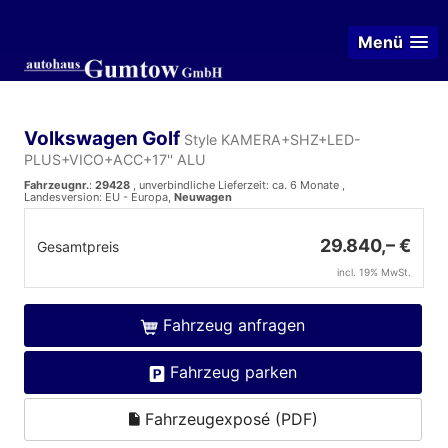
Menü
Volkswagen Golf
Style KAMERA+SHZ+LED-
PLUS+VICO+ACC+17'' ALU
Fahrzeugnr.
:
29428
, unverbindliche Lieferzeit: ca. 6 Monate ,
Landesversion: EU - Europa,
Neuwagen
29.840,– €
Gesamtpreis
incl. 19% MwSt.
Fahrzeug anfragen
Fahrzeug parken
Fahrzeugexposé (PDF)