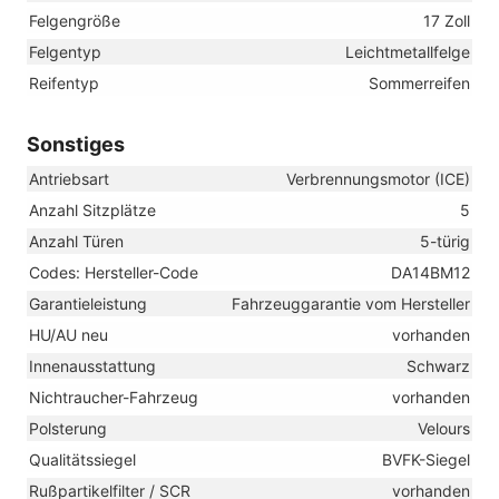
Felgengröße
17 Zoll
Felgentyp
Leichtmetallfelge
Reifentyp
Sommerreifen
Sonstiges
Antriebsart
Verbrennungsmotor (ICE)
Anzahl Sitzplätze
5
Anzahl Türen
5-türig
Codes: Hersteller-Code
DA14BM12
Garantieleistung
Fahrzeuggarantie vom Hersteller
HU/AU neu
vorhanden
Innenausstattung
Schwarz
Nichtraucher-Fahrzeug
vorhanden
Polsterung
Velours
Qualitätssiegel
BVFK-Siegel
Rußpartikelfilter / SCR
vorhanden