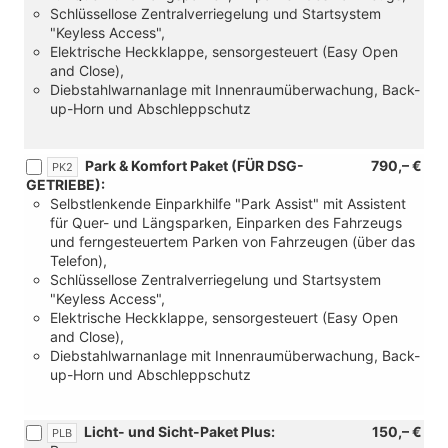
Schlüssellose Zentralverriegelung und Startsystem
Leder
"Keyless Access",
mit
Elektrische Heckklappe, sensorgesteuert (Easy Open
Belüftung
and Close),
(Nicht
Diebstahlwarnanlage mit Innenraumüberwachung, Back-
für
up-Horn und Abschleppschutz
Mildhybrid))
Park & Komfort Paket (FÜR DSG-
790,– €
PK2
GETRIEBE):
Selbstlenkende Einparkhilfe "Park Assist" mit Assistent
für Quer- und Längsparken, Einparken des Fahrzeugs
und ferngesteuertem Parken von Fahrzeugen (über das
Telefon),
Schlüssellose Zentralverriegelung und Startsystem
"Keyless Access",
Elektrische Heckklappe, sensorgesteuert (Easy Open
and Close),
Diebstahlwarnanlage mit Innenraumüberwachung, Back-
up-Horn und Abschleppschutz
Licht- und Sicht-Paket Plus:
150,– €
PLB