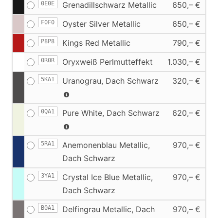
0E0E
Grenadillschwarz Metallic
650,– €
F0F0
Oyster Silver Metallic
650,– €
P8P8
Kings Red Metallic
790,– €
0R0R
Oryxweiß Perlmutteffekt
1.030,– €
5KA1
Uranograu, Dach Schwarz
320,– €
0QA1
Pure White, Dach Schwarz
620,– €
5RA1
Anemonenblau Metallic,
970,– €
Dach Schwarz
3YA1
Crystal Ice Blue Metallic,
970,– €
Dach Schwarz
B0A1
Delfingrau Metallic, Dach
970,– €