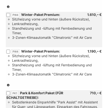
(Serie
für
Winter-Paket Premium:
1.610,– €
eTSI)
PW4
Sitzheizung vorne und hinten (äußere Rücksitze),
Lenkradheizung,
Standheizung und -lüftung mit Fernbedienung und
Timer,
3-Zonen-Klimaautomatik "Climatronic" mit Air Care
Winter-Paket Premium:
1.190,– €
PW4
Sitzheizung vorne und hinten (äußere Rücksitze),
Lenkradheizung,
Standheizung und -lüftung mit Fernbedienung und
Timer,
3-Zonen-Klimaautomatik "Climatronic" mit Air Care
(Nur
in
Park & Komfort Paket (FÜR
710,– €
Verbinding
PK1
SCHALTGETRIEBE):
mit:
Selbstlenkende Einparkhilfe "Park Assist" mit Assistent
[WL2]
für Quer- und Längsparken, Einparken des Fahrzeugs,
Sitzpaket