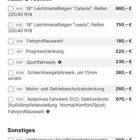
[W51]
18" Leichtmetallfelgen "Catania", Reifen
660,– €
Sonderangebotspaket
PJ4
225/40 R18
"Komfort")
18" Leichtmetallfelgen "Leeds", Reifen
750,– €
PJ5
225/40 R18
Fahrprofilauswahl
180,– €
2H5
Progressivlenkung
220,– €
1N7
(nicht
230,– €
Sportfahrwerk
PSP
für
Schlechtwegefahrwerk, um 15mm
360,– €
PSW
2.0
erhöht
TDI
85
Motor- und Getriebeschutzabdeckung
260,– €
1SK
kW)
Adaptives Fahrwerk DCC: Elektronische
970,– €
PDD
Stoßdämpfereinstellung  Normal/Komfort/Sport;
(nur
Fahrprofilauswahl
in
Verbindung
mit
Sonstiges
110
Verlängerung der VW-Herstellergarantie
300,– €