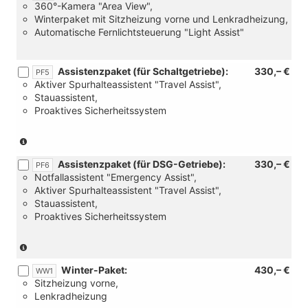
360°-Kamera "Area View",
Winterpaket mit Sitzheizung vorne und Lenkradheizung,
Automatische Fernlichtsteuerung "Light Assist"
Assistenzpaket (für Schaltgetriebe):
330,– €
PF5
Aktiver Spurhalteassistent "Travel Assist",
Stauassistent,
Proaktives Sicherheitssystem
(Nur
für
Assistenzpaket (für DSG-Getriebe):
330,– €
Schaltgetriebe)
PF6
Notfallassistent "Emergency Assist",
Aktiver Spurhalteassistent "Travel Assist",
Stauassistent,
Proaktives Sicherheitssystem
(Nur
für
Winter-Paket:
430,– €
DSG-
WW1
Sitzheizung vorne,
Getriebe)
Lenkradheizung