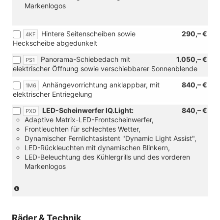
Markenlogos
Hintere Seitenscheiben sowie
290,– €
4KF
Heckscheibe abgedunkelt
Panorama-Schiebedach mit
1.050,– €
PS1
elektrischer Öffnung sowie verschiebbarer Sonnenblende
Anhängevorrichtung anklappbar, mit
840,– €
1M6
elektrischer Entriegelung
LED-Scheinwerfer IQ.Light:
840,– €
PXD
Adaptive Matrix-LED-Frontscheinwerfer,
Frontleuchten für schlechtes Wetter,
Dynamischer Fernlichtasistent "Dynamic Light Assist",
LED-Rückleuchten mit dynamischen Blinkern,
LED-Beleuchtung des Kühlergrills und des vorderen
Markenlogos
(Nur
in
Verbindung
mit:
Räder & Technik