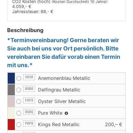
CO2 Kosten (hoch)
:
(Kosten Durchschnitt 10 Jahre)
4.059,- €
Jahressteuer:
88,- €
Beschreibung
*Terminvereinbarung! Gerne beraten wir
Sie auch bei uns vor Ort persönlich. Bitte
vereinbaren Sie dafür vorab einen Termin
mit uns.*
5R5R
Anemonenblau Metallic
B0B0
Delfingrau Metallic
F0F0
Oyster Silver Metallic
0Q0Q
Pure White
P8P8
Kings Red Metallic
200,– €