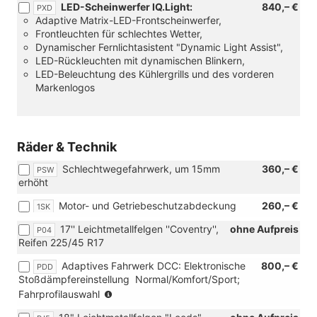
LED-Scheinwerfer IQ.Light:
840,– €
PXD
Adaptive Matrix-LED-Frontscheinwerfer,
Frontleuchten für schlechtes Wetter,
Dynamischer Fernlichtasistent "Dynamic Light Assist",
LED-Rückleuchten mit dynamischen Blinkern,
LED-Beleuchtung des Kühlergrills und des vorderen
Markenlogos
Räder & Technik
Schlechtwegefahrwerk, um 15mm
360,– €
PSW
erhöht
Motor- und Getriebeschutzabdeckung
260,– €
1SK
17'' Leichtmetallfelgen ''Coventry'',
ohne Aufpreis
P04
Reifen 225/45 R17
Adaptives Fahrwerk DCC: Elektronische
800,– €
PDD
Stoßdämpfereinstellung  Normal/Komfort/Sport;
(nur
Fahrprofilauswahl
in