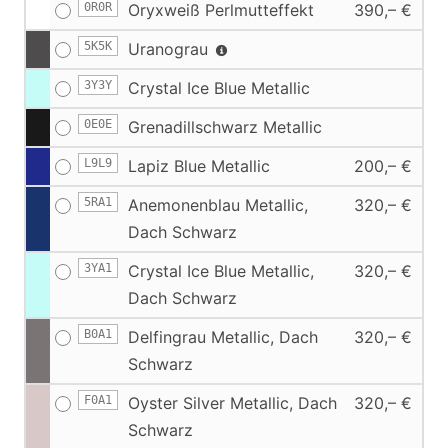
0R0R
Oryxweiß Perlmutteffekt
390,– €
5K5K
Uranograu
3Y3Y
Crystal Ice Blue Metallic
0E0E
Grenadillschwarz Metallic
L9L9
Lapiz Blue Metallic
200,– €
5RA1
Anemonenblau Metallic,
320,– €
Dach Schwarz
3YA1
Crystal Ice Blue Metallic,
320,– €
Dach Schwarz
B0A1
Delfingrau Metallic, Dach
320,– €
Schwarz
F0A1
Oyster Silver Metallic, Dach
320,– €
Schwarz