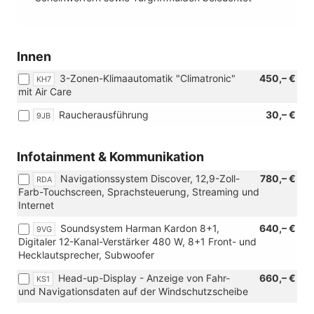
Innen
3-Zonen-Klimaautomatik "Climatronic"
450,– €
KH7
mit Air Care
Raucherausführung
30,– €
9JB
Infotainment & Kommunikation
Navigationssystem Discover, 12,9-Zoll-
780,– €
RDA
Farb-Touchscreen, Sprachsteuerung, Streaming und
Internet
Soundsystem Harman Kardon 8+1,
640,– €
9VG
Digitaler 12-Kanal-Verstärker 480 W, 8+1 Front- und
Hecklautsprecher, Subwoofer
Head-up-Display - Anzeige von Fahr-
660,– €
KS1
und Navigationsdaten auf der Windschutzscheibe