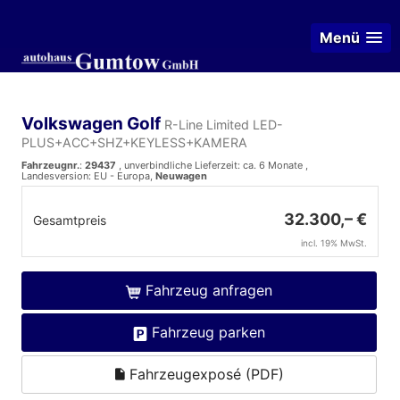
Menü
Volkswagen Golf
R-Line Limited LED-
PLUS+ACC+SHZ+KEYLESS+KAMERA
Fahrzeugnr.
:
29437
, unverbindliche Lieferzeit: ca. 6 Monate ,
Landesversion: EU - Europa,
Neuwagen
32.300,– €
Gesamtpreis
incl. 19% MwSt.
Fahrzeug anfragen
Fahrzeug parken
Fahrzeugexposé (PDF)