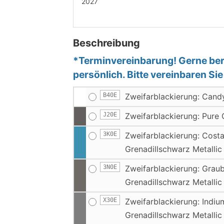
2027
Beschreibung
*Terminvereinbarung! Gerne bera
persönlich. Bitte vereinbaren Si
B40E
Zweifarblackierung: Cand
J20E
Zweifarblackierung: Pure 
3K0E
Zweifarblackierung: Costa
Grenadillschwarz Metallic
3N0E
Zweifarblackierung: Graub
Grenadillschwarz Metallic
X30E
Zweifarblackierung: Indiu
Grenadillschwarz Metallic