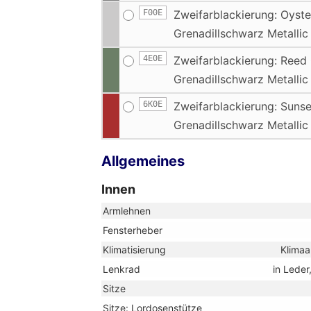
F00E
Zweifarblackierung: Oyster
Grenadillschwarz Metallic
4E0E
Zweifarblackierung: Reed 
Grenadillschwarz Metallic
6K0E
Zweifarblackierung: Sunse
Grenadillschwarz Metallic
Allgemeines
Innen
Armlehnen
Fensterheber
Klimatisierung
Klimaa
Lenkrad
in Leder
Sitze
Sitze: Lordosenstütze