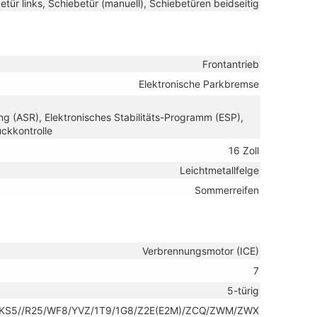
etür links, Schiebetür (manuell), Schiebetüren beidseitig
Frontantrieb
Elektronische Parkbremse
ng (ASR), Elektronisches Stabilitäts-Programm (ESP),
ckkontrolle
16 Zoll
Leichtmetallfelge
Sommerreifen
Verbrennungsmotor (ICE)
7
5-türig
KS5//R25/WF8/YVZ/1T9/1G8/Z2E(E2M)/ZCQ/ZWM/ZWX