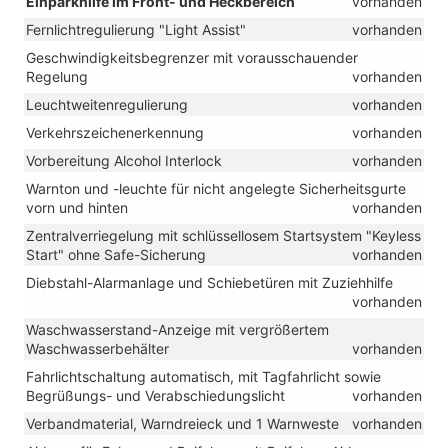
Einparkhilfe im Front- und Heckbereich
vorhanden
Fernlichtregulierung "Light Assist"
vorhanden
Geschwindigkeitsbegrenzer mit vorausschauender
Regelung
vorhanden
Leuchtweitenregulierung
vorhanden
Verkehrszeichenerkennung
vorhanden
Vorbereitung Alcohol Interlock
vorhanden
Warnton und -leuchte für nicht angelegte Sicherheitsgurte
vorn und hinten
vorhanden
Zentralverriegelung mit schlüssellosem Startsystem "Keyless
Start" ohne Safe-Sicherung
vorhanden
Diebstahl-Alarmanlage und Schiebetüren mit Zuziehhilfe
vorhanden
Waschwasserstand-Anzeige mit vergrößertem
Waschwasserbehälter
vorhanden
Fahrlichtschaltung automatisch, mit Tagfahrlicht sowie
Begrüßungs- und Verabschiedungslicht
vorhanden
Verbandmaterial, Warndreieck und 1 Warnweste
vorhanden