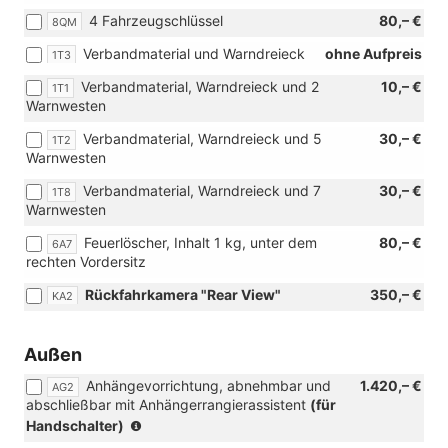
4 Fahrzeugschlüssel
80,– €
8QM
Verbandmaterial und Warndreieck
ohne Aufpreis
1T3
Verbandmaterial, Warndreieck und 2
10,– €
1T1
Warnwesten
Verbandmaterial, Warndreieck und 5
30,– €
1T2
Warnwesten
Verbandmaterial, Warndreieck und 7
30,– €
1T8
Warnwesten
Feuerlöscher, Inhalt 1 kg, unter dem
80,– €
6A7
rechten Vordersitz
Rückfahrkamera "Rear View"
350,– €
KA2
Außen
Anhängevorrichtung, abnehmbar und
1.420,– €
AG2
abschließbar mit Anhängerrangierassistent
(für
(nur
Handschalter)
in