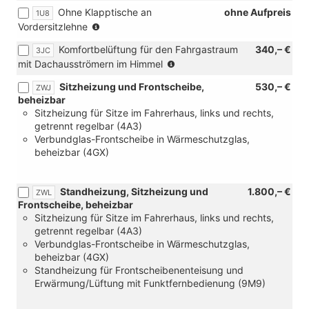
in
Ohne Klapptische an
ohne Aufpreis
1U8
Verbindung
(nur
Vordersitzlehne
mit
in
[3LH]
Komfortbelüftung für den Fahrgastraum
340,– €
3JC
Verbindung
Türverkleidung
(nicht
mit Dachausströmern im Himmel
mit
in
in
[N0C]
Kunsstoff
Sitzheizung und Frontscheibe,
530,– €
ZWJ
Verbindung
Kunstledersitzbezüge
mit
beheizbar
mit
"Pure
Inser,
Sitzheizung für Sitze im Fahrerhaus, links und rechts,
[ZXC]
Diamond"
Armauflage
getrennt regelbar (4A3)
Festes
in
und
Verbundglas-Frontscheibe in Wärmeschutzglas,
Panoramadach
Soul)
Mittelarmlehne
beheizbar (4GX)
und
in
[3CT]
Kunstleder
Verstellbare
und
Standheizung, Sitzheizung und
1.800,– €
ZWL
Gittertrennwand
[1U8]
Frontscheibe, beheizbar
i.Fahrgast-
Ohne
Sitzheizung für Sitze im Fahrerhaus, links und rechts,
/Laderaum,
Klapptische
getrennt regelbar (4A3)
2
an
Verbundglas-Frontscheibe in Wärmeschutzglas,
feste
Vordersitzlehne)
beheizbar (4GX)
Positionen:
Standheizung für Frontscheibenenteisung und
hinter
Erwärmung/Lüftung mit Funktfernbedienung (9M9)
2.
Sitzr.