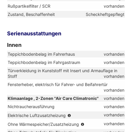
Rußpartikelfilter / SCR
vorhanden
Zustand, Beschaffenheit
Scheckheftgepflegt
Serienausstattungen
Innen
Teppichbodenbelag im Fahrerhaus
vorhanden
Teppichbodenbelag im Fahrgastraum
vorhanden
Türverkleidung in Kunststoff mit Insert und Armauflage in
Stoff
vorhanden
Fensterheber, elektrisch für Fahrer- und Beifahrertür
vorhanden
Klimaanlage , 2-Zonen "Air Care Climatronic"
vorhanden
Nichtraucherausführung
vorhanden
(nur
vorhanden
Elektrische Luftzusatzheizung
in
(nur
vorhanden
Ohne Wärmespeicher/Zusatzheizung
Verbindung
in
mit