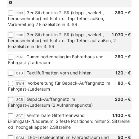
od.
(nur
hochgeklappter
in
3er-Sitzbank in 2. SR (klapp-, wickel-,
380,– €
2.Sitzr.)
Verbindung
3NR
herausnehmbar) mit Isofix u. Top Tether außen,
mit
Vorbereitung 2 Einzelsitze in 3. SR
TDI
und
3er-Sitzbank in 2. SR (klapp-, wickel-,
1.070,– €
3NX
[7E0]
herausnehmbar) mit Isofix u. Top Tether auf außen, 2
Ohne
Einzelsitze in der 3. SR
Wärmespeicher/Zusatzheizung)
Gummibodenbelag im Fahrerhaus und
280,– €
ZU7
Fahrgast-/Laderaum
Textilfußmatten vorn und hinten
120,– €
0TD
Vorbereitung für Gepäck-Auffangnetz im
80,– €
5WH
Fahrgast-/Laderaum
Gepäck-Auffangnetz im
220,– €
3CB
Fahrgast-/Laderaum (2 Aufnahmepunkte)
Verstellbare Gittertrennwand
1.100,– €
3CT
i.Fahrgast- /Laderaum, 2 feste Positionen: hinter 2. Sitzreihe
od. hochgeklappter 2.Sitzreihe
LED-Leseleuchten im Fahrgastraum und
50,– €
9CM