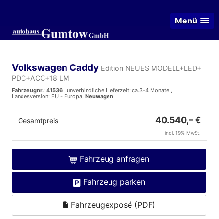
Menü
Volkswagen Caddy
Edition NEUES MODELL+LED+
PDC+ACC+18 LM
Fahrzeugnr.
:
41536
, unverbindliche Lieferzeit: ca.3-4 Monate ,
Landesversion: EU - Europa,
Neuwagen
40.540,– €
Gesamtpreis
incl. 19% MwSt.
Fahrzeug anfragen
Fahrzeug parken
Fahrzeugexposé (PDF)