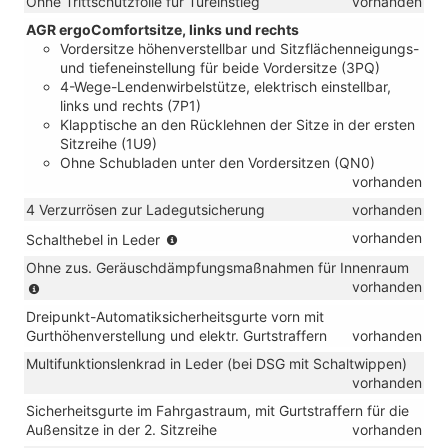
Ohne Trittschutzfolie für Türeinstieg
vorhanden
Verbindung
TDI)
mit
AGR ergoComfortsitze, links und rechts
TSI)
Vordersitze höhenverstellbar und Sitzflächenneigungs-
und tiefeneinstellung für beide Vordersitze (3PQ)
4-Wege-Lendenwirbelstütze, elektrisch einstellbar,
links und rechts (7P1)
Klapptische an den Rücklehnen der Sitze in der ersten
Sitzreihe (1U9)
Ohne Schubladen unter den Vordersitzen (QN0)
vorhanden
4 Verzurrösen zur Ladegutsicherung
vorhanden
(für
vorhanden
Schalthebel in Leder
Handschalter)
Ohne zus. Geräuschdämpfungsmaßnahmen für Innenraum
(nur
vorhanden
in
Dreipunkt-Automatiksicherheitsgurte vorn mit
Verbindung
Gurthöhenverstellung und elektr. Gurtstraffern
vorhanden
mit
TSI
Multifunktionslenkrad in Leder (bei DSG mit Schaltwippen)
und
vorhanden
eHybrid)
Sicherheitsgurte im Fahrgastraum, mit Gurtstraffern für die
Außensitze in der 2. Sitzreihe
vorhanden