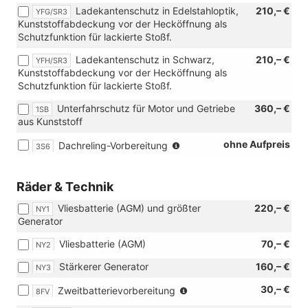
Ladekantenschutz in Edelstahloptik,
210,– €
YFG/SR3
Kunststoffabdeckung vor der Hecköffnung als
Schutzfunktion für lackierte Stoßf.
Ladekantenschutz in Schwarz,
210,– €
YFH/SR3
Kunststoffabdeckung vor der Hecköffnung als
Schutzfunktion für lackierte Stoßf.
Unterfahrschutz für Motor und Getriebe
360,– €
1SB
aus Kunststoff
(Entfall
ohne Aufpreis
Dachreling-Vorbereitung
3S6
der
Dachreling)
Räder & Technik
Vliesbatterie (AGM) und größter
220,– €
NY1
Generator
Vliesbatterie (AGM)
70,– €
NY2
Stärkerer Generator
160,– €
NY3
(nur
30,– €
Zweitbatterievorbereitung
8FV
in