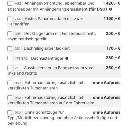
Anhängevorrichtung, abnehmbar und
1.420,– €
AG2
Verbindung
(nur
abschließbar mit Anhängerrangierassistent
(für DSG)
mit
in
[KA2]
Festes Panoramadach mit zwei
1.190,– €
ZXC
Verbind
Rückfahrkamera
Haltegriffen
mit
"Rear
[KA2]
View"
Heckflügeltüren mit Fensterausschnitt,
250,– €
3RE
Rückfa
und
asymmetrisch geteilt
"Rear
[ZWD]
View"
Parklenkassistent
Dachreling silber lackiert
170,– €
3S1
und
mit
[ZWB]
(nur
280,– €
Dachlastenträger
Car2X)
YFB/SR3
Assiste
in
Ausstellfenster im Fahrgastraum vorn
250,– €
Advanc
ZF5
Verbindung
links und rechts
mit
[3S6]
Fahrerhaustüren, zusätzlich mit
ohne Aufpreis
0D2
Dachreling-
verstärkten Türscharnieren
Vorbereitung)
Fahrerhaustüren, zusätzlich mit
ohne Aufpreis
0D3
verstärkten Türscharnieren auf der Fahrerseite
Ohne Schriftzüge für
ohne Aufpreis
0NA
Typ-/Modellbezeichnung und ohne Aktionsschriftzüge und -
beklebung