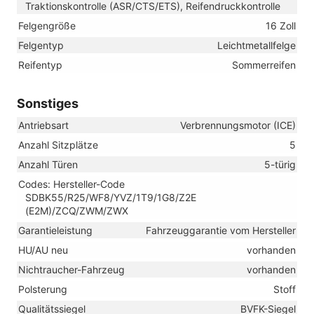
Traktionskontrolle (ASR/CTS/ETS), Reifendruckkontrolle
Felgengröße
16 Zoll
Felgentyp
Leichtmetallfelge
Reifentyp
Sommerreifen
Sonstiges
Antriebsart
Verbrennungsmotor (ICE)
Anzahl Sitzplätze
5
Anzahl Türen
5-türig
Codes: Hersteller-Code
SDBK55/R25/WF8/YVZ/1T9/1G8/Z2E
(E2M)/ZCQ/ZWM/ZWX
Garantieleistung
Fahrzeuggarantie vom Hersteller
HU/AU neu
vorhanden
Nichtraucher-Fahrzeug
vorhanden
Polsterung
Stoff
Qualitätssiegel
BVFK-Siegel