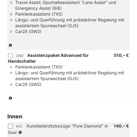
Travel Assist; Spurhalteassistent ''Lane Assist'' und
Emergency Assist (6I6)
Parklenkassistent (7X5)
Längs- und Querführung mit prädektiver Regelung mit
assistiertem Spurwechsel (GJ5)
Car2X (GW2)
(nur
in
Assistenzpaket Advanced für
510,– €
Verbindung
ZWD
Handschalter
mit
Parklenkassistent (7X5)
DSG)
Längs- und Querführung mit prädektiver Regelung mit
assistiertem Spurwechsel (GJ5)
Car2X (GW2)
(nur
in
Verbindung
mit
Innen
Handschalter)
Kunstledersitzbezüge "Pure Diamond" in
140,– €
N0C
(nur
Soul