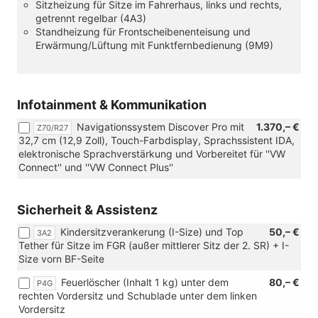
Sitzheizung für Sitze im Fahrerhaus, links und rechts,
(nur
Diamond"
getrennt regelbar (4A3)
in
mit
Standheizung für Frontscheibenenteisung und
Verbindung
Interieur
Erwärmung/Lüftung mit Funktfernbedienung (9M9)
mit
Soul/Soul-
[ZWL]
Soul/Schwarz
Standheizung,
(CU))
Sitzheizung
und
Infotainment & Kommunikation
beheizbare
Navigationssystem Discover Pro mit
1.370,– €
Frontscheibe)
Z70/R27
32,7 cm (12,9 Zoll), Touch-Farbdisplay, Sprachssistent IDA,
elektronische Sprachverstärkung und Vorbereitet für ''VW
Connect'' und ''VW Connect Plus''
Sicherheit & Assistenz
Kindersitzverankerung (I-Size) und Top
50,– €
3A2
Tether für Sitze im FGR (außer mittlerer Sitz der 2. SR) + I-
Size vorn BF-Seite
Feuerlöscher (Inhalt 1 kg) unter dem
80,– €
P4G
rechten Vordersitz und Schublade unter dem linken
Vordersitz