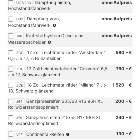
Dämpfung hinten,
ohne Aufpreis
UC7/SR3
Verbindung
Hochstandsfahrwerk
mit
[IS9]
Dämpfung vorn,
ohne Aufpreis
G02
Vorbereitung
(nur
Hochstandsfahrwerk
Funktionssteuergerät
in
oder
Kraftstoffsystem Diesel plus
ohne Aufpreis
1A8
Verbindung
[IS2]
(nur
Wasserabscheider
mit
Funktionssteuergerät
in
[UC7]
mit
17 Zoll Leichtmetallräder "Amsterdam"
580,– €
ZCC
Verbindung
Dämpfung
ABH-
6,5 J x 17, in Brilliantsilber
mit
hinten,
Programmierung
TDI)
Hochstandsfahrwerk)
17 Zoll Leichtmetallräder "Colombo" 6,5
oder
760,– €
ZCF
J x 17, Schwarz glänzend
[IS4]
Funktionssteuergerät
18 Zoll Leichtmetallräder "Milano" 7 J x
1.520,– €
ZCE
mit
18, Schwarz glänzend
Steuerung
Energiemanagement
Ganzjahresreifen 205/60 R16 96H XL
200,– €
J69
für
Rollwiderstandsoptimiert
Vorbereitung
Zweitbatterie)
Ganzjahresreifen 215/55 R17 98H XL
240,– €
J74
Rollwiderstandsoptimiert
(nur
130,– €
Continental-Reifen
V0F
in