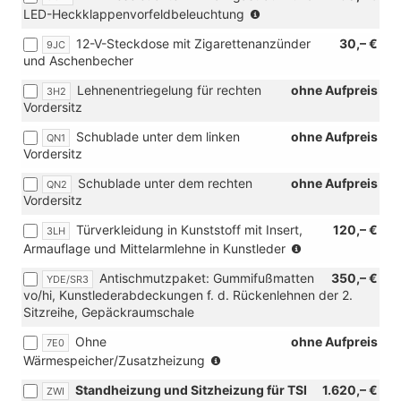
(nicht
LED-Heckklappenvorfeldbeleuchtung
in
12-V-Steckdose mit Zigarettenanzünder
30,– €
9JC
Verbindung
und Aschenbecher
mit
[3RE]
Lehnenentriegelung für rechten
ohne Aufpreis
3H2
Heckflügeltüren
Vordersitz
mit
Fensterausschnitten,
Schublade unter dem linken
ohne Aufpreis
QN1
asymmetrisch
Vordersitz
geteilt)
Schublade unter dem rechten
ohne Aufpreis
QN2
Vordersitz
Türverkleidung in Kunststoff mit Insert,
120,– €
3LH
(nur
Armauflage und Mittelarmlehne in Kunstleder
in
Antischmutzpaket: Gummifußmatten
350,– €
YDE/SR3
Verbindung
vo/hi, Kunstlederabdeckungen f. d. Rückenlehnen der 2.
mit
Sitzreihe, Gepäckraumschale
[N0C]
Sitzbezüge
Ohne
ohne Aufpreis
7E0
in
(nur
Wärmespeicher/Zusatzheizung
Kunstleder,
für
Dessin
Standheizung und Sitzheizung für TSI
1.620,– €
ZWI
TDI)
"Pure