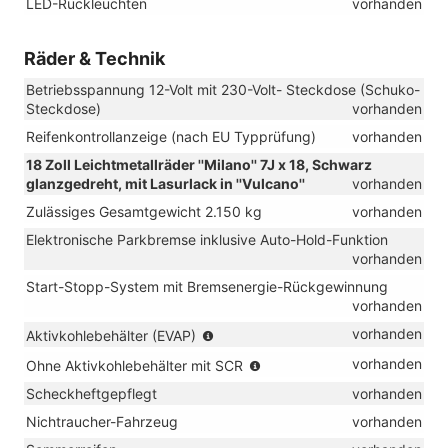
LED-Rückleuchten
vorhanden
Räder & Technik
Betriebsspannung 12-Volt mit 230-Volt- Steckdose (Schuko-
Steckdose)
vorhanden
Reifenkontrollanzeige (nach EU Typprüfung)
vorhanden
18 Zoll Leichtmetallräder ''Milano'' 7J x 18, Schwarz
glanzgedreht, mit Lasurlack in ''Vulcano''
vorhanden
Zulässiges Gesamtgewicht 2.150 kg
vorhanden
Elektronische Parkbremse inklusive Auto-Hold-Funktion
vorhanden
Start-Stopp-System mit Bremsenergie-Rückgewinnung
vorhanden
(nur
vorhanden
Aktivkohlebehälter (EVAP)
in
(nur
vorhanden
Ohne Aktivkohlebehälter mit SCR
Verbindung
in
mit
Scheckheftgepflegt
vorhanden
Verbindung
TSI)
mit
Nichtraucher-Fahrzeug
vorhanden
TDI)