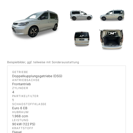
Beispielbilder, ggf. teilweise mit Sonderausstattung
GETRIEBE
Doppelkupplungsgetriebe (DSG)
ANTRIEBSACHSE
Frontantrieb
ZYLINDER
4
PARTIKELFILTER
1
SCHADSTOFFKLASSE
Euro 6 EB
HUBRAUM
1.968 ccm
LEISTUNG
90 kW (122 PS)
KRAFTSTOFF
Diesel