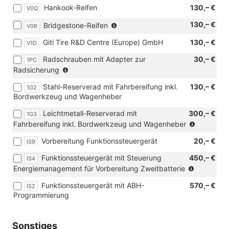
Hankook-Reifen
130,– €
V0Q
Verbindung
mit
(nur
130,– €
Bridgestone-Reifen
V0R
[J69]
in
Ganzjahresreifen
Giti Tire R&D Centre (Europe) GmbH
130,– €
V1D
Verbindung
205/60
mit
R16
Radschrauben mit Adapter zur
30,– €
1PC
[J69]
96H
(nur
Radsicherung
Ganzjahresreifen
XL
in
205/60
Stahl-Reserverad mit Fahrbereifung inkl.
oder
130,– €
1G2
Verbindung
R16
Bordwerkzeug und Wagenheber
[J74]
mit
96H
Ganzjahresreifen
Leichtmetallräder)
XL
Leichtmetall-Reserverad mit
300,– €
1G3
215/55
oder
(nur
Fahrbereifung inkl. Bordwerkzeug und Wagenheber
R17
[J74]
in
98H
Vorbereitung Funktionssteuergerät
Ganzjahresreifen
20,– €
IS9
Verbindu
XL)
215/55
mit
Funktionssteuergerät mit Steuerung
450,– €
IS4
R17
Leichtmet
(nur
Energiemanagement für Vorbereitung Zweitbatterie
98H
in
XL)
Funktionssteuergerät mit ABH-
570,– €
IS2
Verbindu
Programmierung
mit
[8FV]
Vorbereit
Sonstiges
für