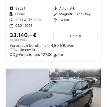
Fahrzeugnr.
39231
Getriebe
Automatik
Kraftstoff
Diesel
Außenfarbe
Magnetic Tech Grey
Leistung
110 kW (150 PS)
Kilometerstand
10 km
01.01.2026
33.140,– €
Details
incl. 19% MwSt.
Verbrauch kombiniert:
4,80 l/100km
CO
-Klasse:
D
2
CO
-Emissionen:
127,00 g/km
2