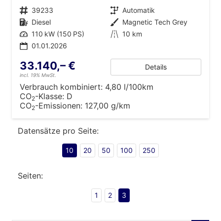
Fahrzeugnr.
39233
Getriebe
Automatik
Kraftstoff
Diesel
Außenfarbe
Magnetic Tech Grey
Leistung
110 kW (150 PS)
Kilometerstand
10 km
01.01.2026
33.140,– €
Details
incl. 19% MwSt.
Verbrauch kombiniert:
4,80 l/100km
CO
-Klasse:
D
2
CO
-Emissionen:
127,00 g/km
2
Datensätze pro Seite:
10
20
50
100
250
Seiten:
1
2
3