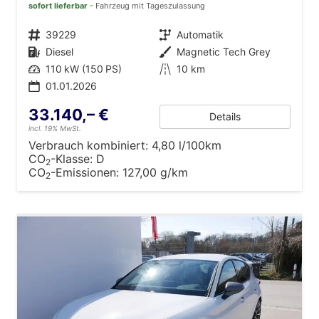
sofort lieferbar
Fahrzeug mit Tageszulassung
Fahrzeugnr.
39229
Getriebe
Automatik
Kraftstoff
Diesel
Außenfarbe
Magnetic Tech Grey
Leistung
110 kW (150 PS)
Kilometerstand
10 km
01.01.2026
33.140,– €
Details
incl. 19% MwSt.
Verbrauch kombiniert:
4,80 l/100km
CO
-Klasse:
D
2
CO
-Emissionen:
127,00 g/km
2