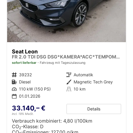
Seat Leon
FR 2.0 TDI DSG DSG*KAMERA*ACC*TEMPOMAT*NAVI*3-ZONE KLIMAAUTOMATIK*VIRTUAL COCKPIT*
sofort lieferbar
Fahrzeug mit Tageszulassung
Fahrzeugnr.
39232
Getriebe
Automatik
Kraftstoff
Diesel
Außenfarbe
Magnetic Tech Grey
Leistung
110 kW (150 PS)
Kilometerstand
10 km
01.01.2026
33.140,– €
Details
incl. 19% MwSt.
Verbrauch kombiniert:
4,80 l/100km
CO
-Klasse:
D
2
CO
-Emissionen:
127,00 g/km