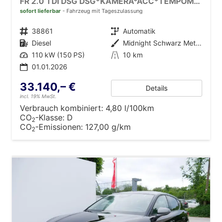
FR 2.0 TDI DSG DSG*KAMERA*ACC*TEMPOMAT*NAVI*3-ZONE KLIMAAUTOMATIK*VIRTUAL COCKPIT*
sofort lieferbar
Fahrzeug mit Tageszulassung
Fahrzeugnr.
38861
Getriebe
Automatik
Kraftstoff
Diesel
Außenfarbe
Midnight Schwarz Metallic
Leistung
110 kW (150 PS)
Kilometerstand
10 km
01.01.2026
33.140,– €
Details
incl. 19% MwSt.
Verbrauch kombiniert:
4,80 l/100km
CO
-Klasse:
D
2
CO
-Emissionen:
127,00 g/km
2