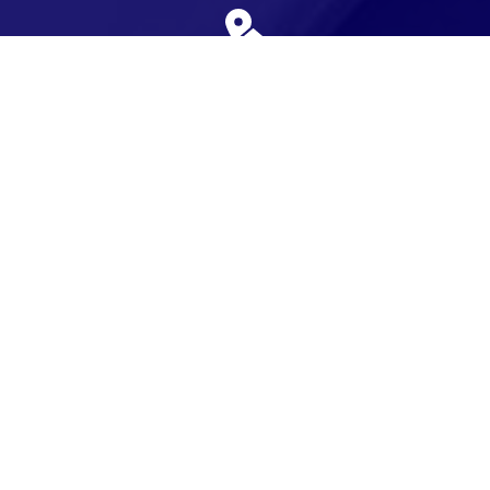
Adresse
Karpatenweg 1
16866 Gumtow