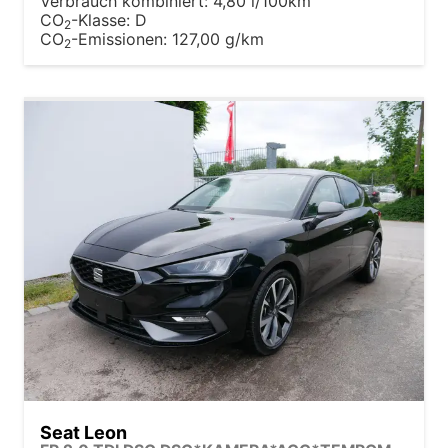
Verbrauch kombiniert:
4,80 l/100km
CO
-Klasse:
D
2
CO
-Emissionen:
127,00 g/km
2
Seat Leon