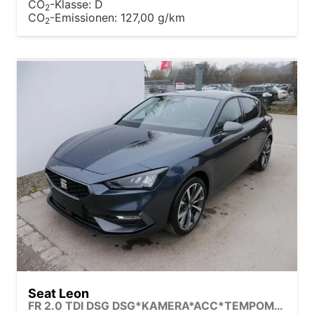
CO
-Klasse:
D
2
CO
-Emissionen:
127,00 g/km
2
Seat Leon
FR 2.0 TDI DSG DSG*KAMERA*ACC*TEMPOMAT*NAVI*3-ZONE KLIMAAUTOMATIK*VIRTUAL COCKPIT*