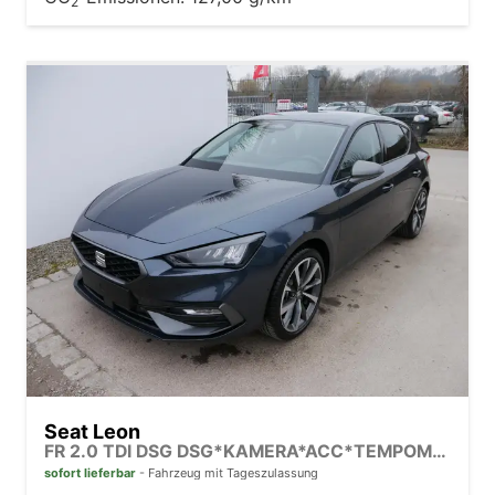
2
Seat Leon
FR 2.0 TDI DSG DSG*KAMERA*ACC*TEMPOMAT*NAVI*3-ZONE KLIMAAUTOMATIK*VIRTUAL COCKPIT*
sofort lieferbar
Fahrzeug mit Tageszulassung