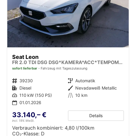
Seat Leon
FR 2.0 TDI DSG DSG*KAMERA*ACC*TEMPOMAT*NAVI*3-ZONE KLIMAAUTOMATIK*VIRTUAL COCKPIT*
sofort lieferbar
Fahrzeug mit Tageszulassung
Fahrzeugnr.
39230
Getriebe
Automatik
Kraftstoff
Diesel
Außenfarbe
Nevadaweiß Metallic
Leistung
110 kW (150 PS)
Kilometerstand
10 km
01.01.2026
33.140,– €
Details
incl. 19% MwSt.
Verbrauch kombiniert:
4,80 l/100km
CO
-Klasse:
D
2