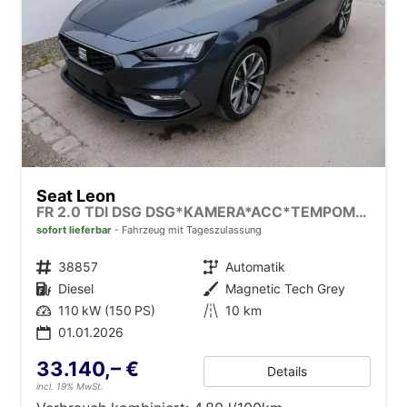
Seat Leon
FR 2.0 TDI DSG DSG*KAMERA*ACC*TEMPOMAT*NAVI*3-ZONE KLIMAAUTOMATIK*VIRTUAL COCKPIT*
sofort lieferbar
Fahrzeug mit Tageszulassung
Fahrzeugnr.
38857
Getriebe
Automatik
Kraftstoff
Diesel
Außenfarbe
Magnetic Tech Grey
Leistung
110 kW (150 PS)
Kilometerstand
10 km
01.01.2026
33.140,– €
Details
incl. 19% MwSt.