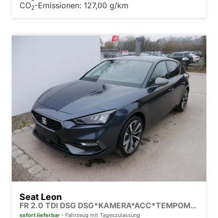
CO
-Emissionen:
127,00 g/km
2
Seat Leon
FR 2.0 TDI DSG DSG*KAMERA*ACC*TEMPOMAT*NAVI*3-ZONE KLIMAAUTOMATIK*VIRTUAL COCKPIT*
sofort lieferbar
Fahrzeug mit Tageszulassung