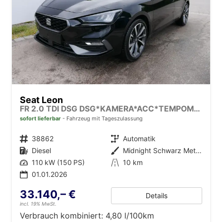
Seat Leon
FR 2.0 TDI DSG DSG*KAMERA*ACC*TEMPOMAT*NAVI*3-ZONE KLIMAAUTOMATIK*VIRTUAL COCKPIT*
sofort lieferbar
Fahrzeug mit Tageszulassung
Fahrzeugnr.
38862
Getriebe
Automatik
Kraftstoff
Diesel
Außenfarbe
Midnight Schwarz Metallic
Leistung
110 kW (150 PS)
Kilometerstand
10 km
01.01.2026
33.140,– €
Details
incl. 19% MwSt.
Verbrauch kombiniert:
4,80 l/100km