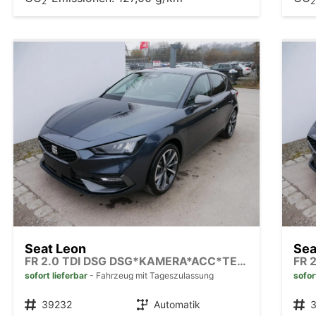
2
2
Seat Leon
Sea
FR 2.0 TDI DSG DSG*KAMERA*ACC*TEMPOMAT*NAVI*3-ZONE KLIMAAUTOMATIK*VIRTUAL COCKPIT*
sofort lieferbar
Fahrzeug mit Tageszulassung
sofor
Fahrzeugnr.
39232
Getriebe
Automatik
Fahrzeugnr.