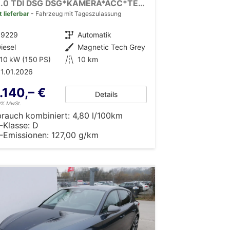
FR 2.0 TDI DSG DSG*KAMERA*ACC*TEMPOMAT*NAVI*3-ZONE KLIMAAUTOMATIK*VIRTUAL COCKPIT*
t lieferbar
Fahrzeug mit Tageszulassung
39229
Getriebe
Automatik
iesel
Außenfarbe
Magnetic Tech Grey
10 kW (150 PS)
Kilometerstand
10 km
1.01.2026
.140,– €
Details
19% MwSt.
brauch kombiniert:
4,80 l/100km
-Klasse:
D
-Emissionen:
127,00 g/km