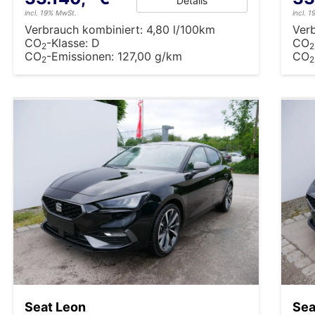
Details
incl. 19% MwSt.
incl. 
Verbrauch kombiniert:
4,80 l/100km
Ver
CO
-Klasse:
D
CO
2
2
CO
-Emissionen:
127,00 g/km
CO
2
2
Seat Leon
Sea