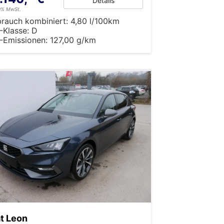
Details
19% MwSt.
brauch kombiniert:
4,80 l/100km
-Klasse:
D
-Emissionen:
127,00 g/km
t Leon