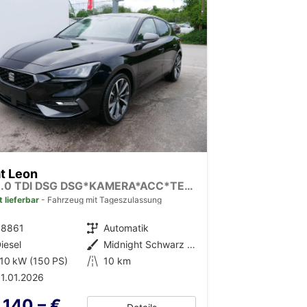
t Leon
FR 2.0 TDI DSG DSG*KAMERA*ACC*TEMPOMAT*NAVI*3-ZONE KLIMAAUTOMATIK*VIRTUAL COCKPIT*
t lieferbar
Fahrzeug mit Tageszulassung
38861
Getriebe
Automatik
iesel
Außenfarbe
Midnight Schwarz Metallic
10 kW (150 PS)
Kilometerstand
10 km
1.01.2026
.140,– €