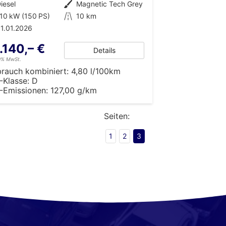
iesel
Außenfarbe
Magnetic Tech Grey
10 kW (150 PS)
Kilometerstand
10 km
1.01.2026
.140,– €
Details
19% MwSt.
brauch kombiniert:
4,80 l/100km
-Klasse:
D
-Emissionen:
127,00 g/km
Seiten:
1
2
3