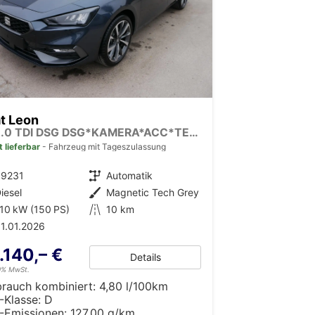
t Leon
FR 2.0 TDI DSG DSG*KAMERA*ACC*TEMPOMAT*NAVI*3-ZONE KLIMAAUTOMATIK*VIRTUAL COCKPIT*
t lieferbar
Fahrzeug mit Tageszulassung
39231
Getriebe
Automatik
iesel
Außenfarbe
Magnetic Tech Grey
10 kW (150 PS)
Kilometerstand
10 km
1.01.2026
.140,– €
Details
19% MwSt.
brauch kombiniert:
4,80 l/100km
-Klasse:
D
-Emissionen:
127,00 g/km