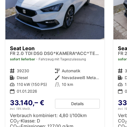
Seat Leon
Sea
FR 2.0 TDI DSG DSG*KAMERA*ACC*TEMPOMAT*NAVI*3-ZONE KLIMAAUTOMATIK*VIRTUAL COCKPIT*
sofort lieferbar
Fahrzeug mit Tageszulassung
sofor
Fahrzeugnr.
39230
Getriebe
Automatik
Fahrzeugnr.
Kraftstoff
Diesel
Außenfarbe
Nevadaweiß Metallic
Kraftstoff
D
Leistung
110 kW (150 PS)
Kilometerstand
10 km
Leistung
1
01.01.2026
0
33.140,– €
33
Details
incl. 19% MwSt.
incl. 
Verbrauch kombiniert:
4,80 l/100km
Ver
CO
-Klasse:
D
CO
2
2
CO
-Emissionen:
127,00 g/km
CO