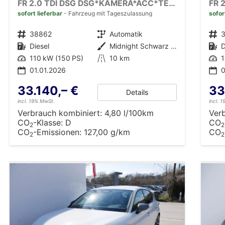
FR 2.0 TDI DSG DSG*KAMERA*ACC*TEMPOMAT*NAVI*3-ZONE KLIMAAUTOMATIK*VIRTUAL COCKPIT*
sofort lieferbar
Fahrzeug mit Tageszulassung
sofor
Fahrzeugnr.
38862
Getriebe
Automatik
Fahrzeugnr.
Kraftstoff
Diesel
Außenfarbe
Midnight Schwarz Metallic
Kraftstoff
D
Leistung
110 kW (150 PS)
Kilometerstand
10 km
Leistung
1
01.01.2026
0
33.140,– €
33
Details
incl. 19% MwSt.
incl. 
Verbrauch kombiniert:
4,80 l/100km
Ver
CO
-Klasse:
D
CO
2
2
CO
-Emissionen:
127,00 g/km
CO
2
2