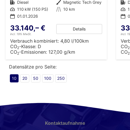
Kraftstoff
Diesel
Außenfarbe
Magnetic Tech Grey
Kraftstoff
D
Leistung
110 kW (150 PS)
Kilometerstand
10 km
Leistung
1
01.01.2026
0
33.140,– €
33
Details
incl. 19% MwSt.
incl. 
Verbrauch kombiniert:
4,80 l/100km
Ver
CO
-Klasse:
D
CO
2
2
CO
-Emissionen:
127,00 g/km
CO
2
2
Datensätze pro Seite:
10
20
50
100
250
Kontaktaufnahme