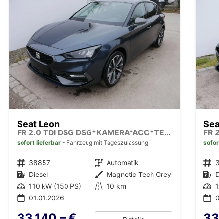
Seat Leon
Sea
FR 2.0 TDI DSG DSG*KAMERA*ACC*TEMPOMAT*NAVI*3-ZONE KLIMAAUTOMATIK*VIRTUAL COCKPIT*
sofort lieferbar
Fahrzeug mit Tageszulassung
sofor
Fahrzeugnr.
38857
Getriebe
Automatik
Fahrzeugnr.
Kraftstoff
Diesel
Außenfarbe
Magnetic Tech Grey
Kraftstoff
D
Leistung
110 kW (150 PS)
Kilometerstand
10 km
Leistung
1
01.01.2026
0
33.140,– €
33