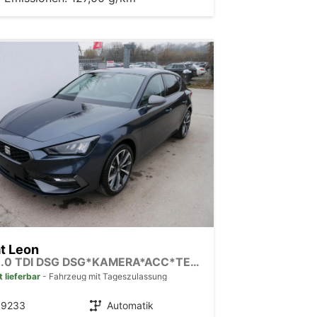
t Leon
FR 2.0 TDI DSG DSG*KAMERA*ACC*TEMPOMAT*NAVI*3-ZONE KLIMAAUTOMATIK*VIRTUAL COCKPIT*
t lieferbar
Fahrzeug mit Tageszulassung
39233
Getriebe
Automatik