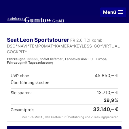
Menü
Seat Leon Sportstourer
FR 2.0 TDI Kombi
DSG*NAVI*TEMPOMAT*KAMERA*KEYLESS-GO*VIRTUAL
COCKPIT*
Fahrzeugnr.
:
36358
,
sofort lieferbar
, Landesversion: EU - Europa,
Fahrzeug mit Tageszulassung
45.850,– €
UVP ohne
Überführungskosten
13.710,– €
Sie sparen:
29,9%
32.140,– €
Gesamtpreis
incl. 19% MwSt., den Kosten für Überführung und Zulassungspapieren