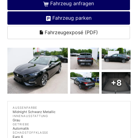
Fahrzeug anfragen
Fahrzeug parken
Fahrzeugexposé (PDF)
+8
AUSSENFARBE
Midnight Schwarz Metallic
INNENAUSSTATTUNG
Grau
GETRIEBE
Automatik
SCHADSTOFFKLASSE
Euro 6