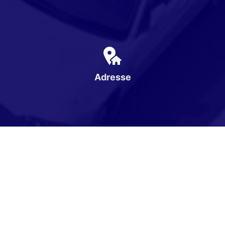
Adresse
Karpatenweg 1
16866 Gumtow