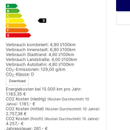
Verbrauch kombiniert:
4,90 l/100km
Verbrauch Innenstadt:
6,80 l/100km
Verbrauch Stadtrand:
4,60 l/100km
Verbrauch Landstraße:
4,00 l/100km
Verbrauch Autobahn:
4,80 l/100km
CO
-Emissionen:
129,00 g/km
2
CO
-Klasse:
D
2
Download
Energiekosten bei 15.000 km pro Jahr:
1.183,35 €
CO2 Kosten (niedrig)
(Kosten Durchschnitt 10
:
1.161,- €
Jahre)
CO2 Kosten (mittel)
:
(Kosten Durchschnitt 10 Jahre)
2.757,38 €
CO2 Kosten (hoch)
:
(Kosten Durchschnitt 10 Jahre)
4.257,- €
Jahressteuer:
261,- €