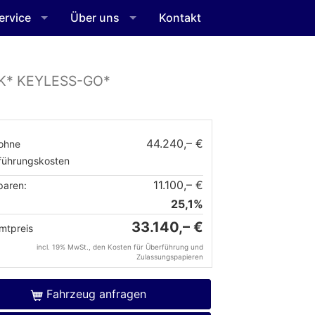
ervice
Über uns
Kontakt
NK* KEYLESS-GO*
44.240,– €
ohne
führungskosten
11.100,– €
paren:
25,1%
33.140,– €
mtpreis
incl. 19% MwSt., den Kosten für Überführung und
Zulassungspapieren
Fahrzeug anfragen