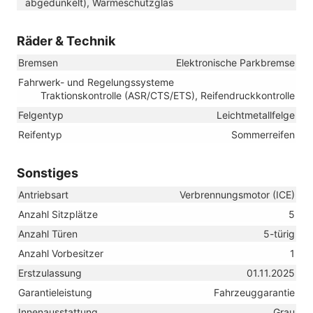
abgedunkelt), Wärmeschutzglas
Räder & Technik
Bremsen
Elektronische Parkbremse
Fahrwerk- und Regelungssysteme
Traktionskontrolle (ASR/CTS/ETS), Reifendruckkontrolle
Felgentyp
Leichtmetallfelge
Reifentyp
Sommerreifen
Sonstiges
Antriebsart
Verbrennungsmotor (ICE)
Anzahl Sitzplätze
5
Anzahl Türen
5-türig
Anzahl Vorbesitzer
1
Erstzulassung
01.11.2025
Garantieleistung
Fahrzeuggarantie
Innenausstattung
Grau