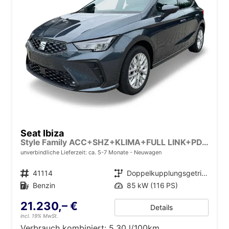
Seat Ibiza
Style Family ACC+SHZ+KLIMA+FULL LINK+PDC+LED+16" ALU
unverbindliche Lieferzeit: ca. 5-7 Monate
Neuwagen
Fahrzeugnr.
41114
Getriebe
Doppelkupplungsgetriebe (DSG)
Kraftstoff
Benzin
Leistung
85 kW (116 PS)
21.230,– €
Details
incl. 19% MwSt.
Verbrauch kombiniert:
5,30 l/100km