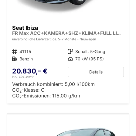
Seat Ibiza
FR Max ACC+KAMERA+SHZ+KLIMA+FULL LINK+PDC+LED+16" ALU+KESSY
unverbindliche Lieferzeit: ca. 5-7 Monate
Neuwagen
Fahrzeugnr.
41115
Getriebe
Schalt. 5-Gang
Kraftstoff
Benzin
Leistung
70 kW (95 PS)
20.830,– €
Details
incl. 19% MwSt.
Verbrauch kombiniert:
5,00 l/100km
CO
-Klasse:
C
2
CO
-Emissionen:
115,00 g/km
2