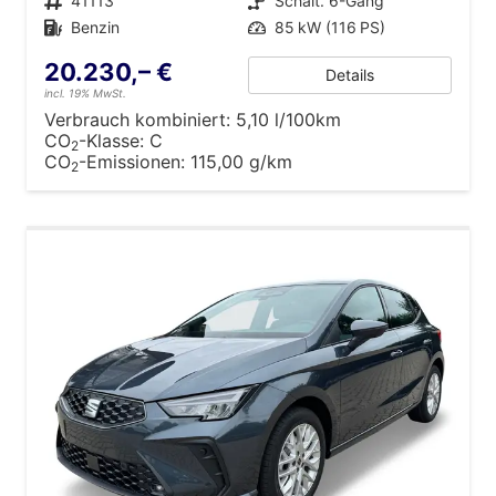
Fahrzeugnr.
41113
Getriebe
Schalt. 6-Gang
Kraftstoff
Benzin
Leistung
85 kW (116 PS)
20.230,– €
Details
incl. 19% MwSt.
Verbrauch kombiniert:
5,10 l/100km
CO
-Klasse:
C
2
CO
-Emissionen:
115,00 g/km
2