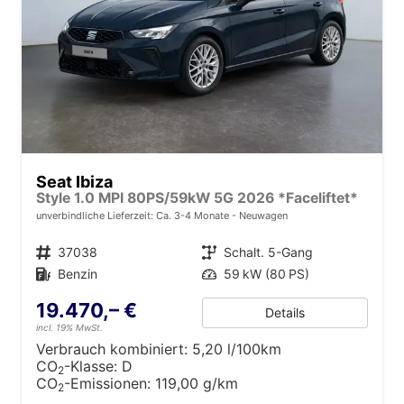
Seat Ibiza
Style 1.0 MPI 80PS/59kW 5G 2026 *Faceliftet*
unverbindliche Lieferzeit: Ca. 3-4 Monate
Neuwagen
Fahrzeugnr.
37038
Getriebe
Schalt. 5-Gang
Kraftstoff
Benzin
Leistung
59 kW (80 PS)
19.470,– €
Details
incl. 19% MwSt.
Verbrauch kombiniert:
5,20 l/100km
CO
-Klasse:
D
2
CO
-Emissionen:
119,00 g/km
2