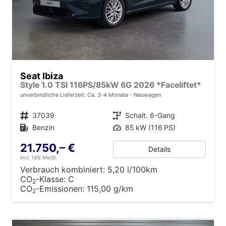
Seat Ibiza
Style 1.0 TSI 116PS/85kW 6G 2026 *Faceliftet*
unverbindliche Lieferzeit: Ca. 3-4 Monate
Neuwagen
Fahrzeugnr.
37039
Getriebe
Schalt. 6-Gang
Kraftstoff
Benzin
Leistung
85 kW (116 PS)
21.750,– €
Details
incl. 19% MwSt.
Verbrauch kombiniert:
5,20 l/100km
CO
-Klasse:
C
2
CO
-Emissionen:
115,00 g/km
2