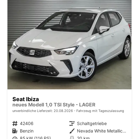
Seat Ibiza
neues Modell 1,0 TSI Style - LAGER
unverbindliche Lieferzeit:
20.08.2026
Fahrzeug mit Tageszulassung
Fahrzeugnr.
42406
Getriebe
Schaltgetriebe
Kraftstoff
Benzin
Außenfarbe
Nevada White Metallic (2Y)
Leistung
85 kW (116 PS)
Kilometerstand
20 km