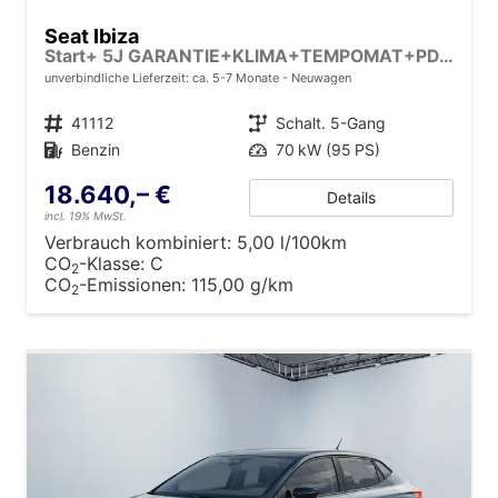
Seat Ibiza
Start+ 5J GARANTIE+KLIMA+TEMPOMAT+PDC+LED+16" ALU
unverbindliche Lieferzeit: ca. 5-7 Monate
Neuwagen
Fahrzeugnr.
41112
Getriebe
Schalt. 5-Gang
Kraftstoff
Benzin
Leistung
70 kW (95 PS)
18.640,– €
Details
incl. 19% MwSt.
Verbrauch kombiniert:
5,00 l/100km
CO
-Klasse:
C
2
CO
-Emissionen:
115,00 g/km
2