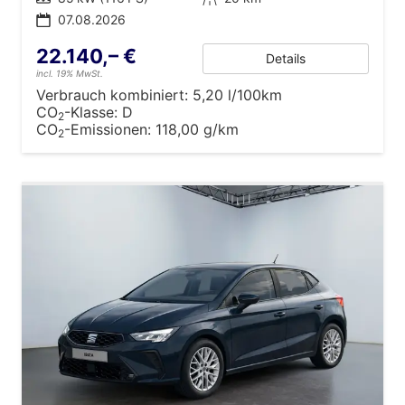
07.08.2026
22.140,– €
Details
incl. 19% MwSt.
Verbrauch kombiniert:
5,20 l/100km
CO
-Klasse:
D
2
CO
-Emissionen:
118,00 g/km
2