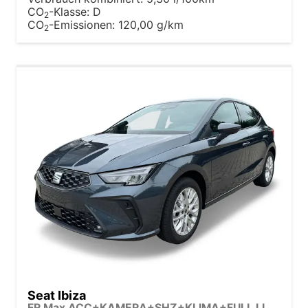
CO
-Klasse:
D
2
CO
-Emissionen:
120,00 g/km
2
Seat Ibiza
FR Max ACC+KAMERA+SHZ+KLIMA+FULL LINK+PDC+LED+16" ALU+KESSY