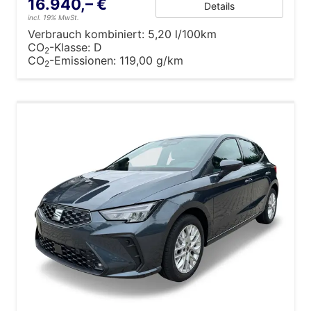
16.940,– €
Details
incl. 19% MwSt.
Verbrauch kombiniert:
5,20 l/100km
CO
-Klasse:
D
2
CO
-Emissionen:
119,00 g/km
2