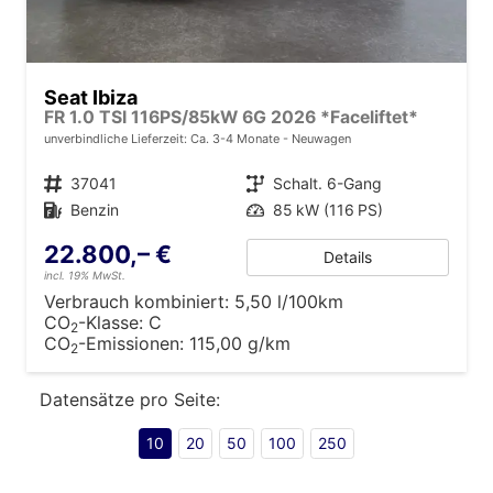
Seat Ibiza
FR 1.0 TSI 116PS/85kW 6G 2026 *Faceliftet*
unverbindliche Lieferzeit: Ca. 3-4 Monate
Neuwagen
Fahrzeugnr.
37041
Getriebe
Schalt. 6-Gang
Kraftstoff
Benzin
Leistung
85 kW (116 PS)
22.800,– €
Details
incl. 19% MwSt.
Verbrauch kombiniert:
5,50 l/100km
CO
-Klasse:
C
2
CO
-Emissionen:
115,00 g/km
2
Datensätze pro Seite:
10
20
50
100
250