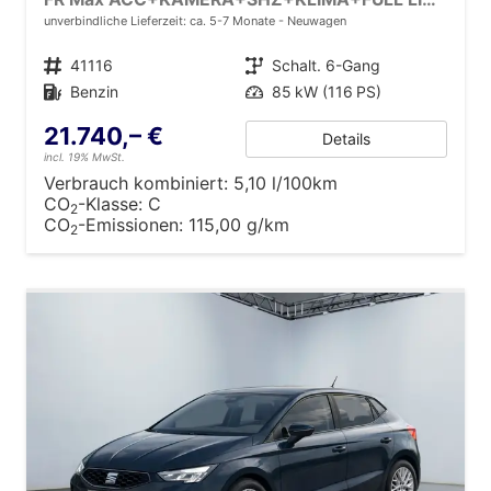
unverbindliche Lieferzeit: ca. 5-7 Monate
Neuwagen
Fahrzeugnr.
41116
Getriebe
Schalt. 6-Gang
Kraftstoff
Benzin
Leistung
85 kW (116 PS)
21.740,– €
Details
incl. 19% MwSt.
Verbrauch kombiniert:
5,10 l/100km
CO
-Klasse:
C
2
CO
-Emissionen:
115,00 g/km
2