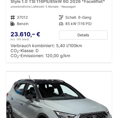
Style 1.0 TSI 116PS/85kW 6G 2026 *Faceliftet*
unverbindliche Lieferzeit:
5 Monate
Neuwagen
Fahrzeugnr.
37012
Getriebe
Schalt. 6-Gang
Kraftstoff
Benzin
Leistung
85 kW (116 PS)
23.610,– €
Details
incl. 19% MwSt.
Verbrauch kombiniert:
5,40 l/100km
CO
-Klasse:
D
2
CO
-Emissionen:
120,00 g/km
2