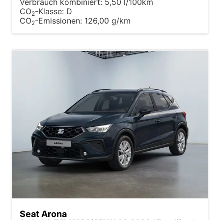
Verbrauch kombiniert:
5,50 l/100km
CO
-Klasse:
D
2
CO
-Emissionen:
126,00 g/km
2
Seat Arona