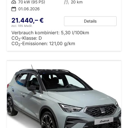
Leistung
70 kW (95 PS)
Kilometerstand
20 km
01.06.2026
21.440,– €
Details
incl. 19% MwSt.
Verbrauch kombiniert:
5,30 l/100km
CO
-Klasse:
D
2
CO
-Emissionen:
121,00 g/km
2