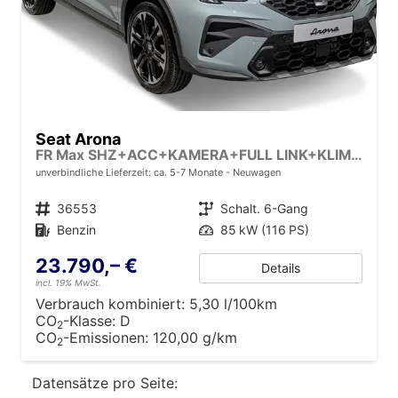
Seat Arona
FR Max SHZ+ACC+KAMERA+FULL LINK+KLIMA+KESSY+LED+16" ALU
unverbindliche Lieferzeit: ca. 5-7 Monate
Neuwagen
Fahrzeugnr.
36553
Getriebe
Schalt. 6-Gang
Kraftstoff
Benzin
Leistung
85 kW (116 PS)
23.790,– €
Details
incl. 19% MwSt.
Verbrauch kombiniert:
5,30 l/100km
CO
-Klasse:
D
2
CO
-Emissionen:
120,00 g/km
2
Datensätze pro Seite: