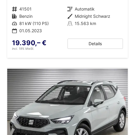
Fahrzeugnr.
41501
Getriebe
Automatik
Kraftstoff
Benzin
Außenfarbe
Midnight Schwarz
Leistung
81 kW (110 PS)
Kilometerstand
15.563 km
01.05.2023
19.390,– €
Details
incl. 19% MwSt.