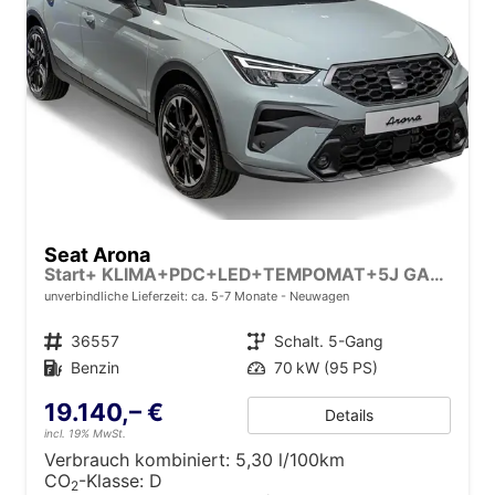
Seat Arona
Start+ KLIMA+PDC+LED+TEMPOMAT+5J GARANTIE+16" ALU
unverbindliche Lieferzeit: ca. 5-7 Monate
Neuwagen
Fahrzeugnr.
36557
Getriebe
Schalt. 5-Gang
Kraftstoff
Benzin
Leistung
70 kW (95 PS)
19.140,– €
Details
incl. 19% MwSt.
Verbrauch kombiniert:
5,30 l/100km
CO
-Klasse:
D
2