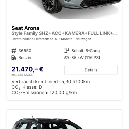
Seat Arona
Style Family SHZ+ACC+KAMERA+FULL LINK+KLIMA+LED+16" ALU
unverbindliche Lieferzeit: ca. 5-7 Monate
Neuwagen
Fahrzeugnr.
36550
Getriebe
Schalt. 6-Gang
Kraftstoff
Benzin
Leistung
85 kW (116 PS)
21.470,– €
Details
incl. 19% MwSt.
Verbrauch kombiniert:
5,30 l/100km
CO
-Klasse:
D
2
CO
-Emissionen:
120,00 g/km
2