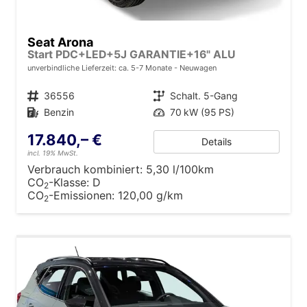
Seat Arona
Start PDC+LED+5J GARANTIE+16" ALU
unverbindliche Lieferzeit: ca. 5-7 Monate
Neuwagen
Fahrzeugnr.
36556
Getriebe
Schalt. 5-Gang
Kraftstoff
Benzin
Leistung
70 kW (95 PS)
17.840,– €
Details
incl. 19% MwSt.
Verbrauch kombiniert:
5,30 l/100km
CO
-Klasse:
D
2
CO
-Emissionen:
120,00 g/km
2