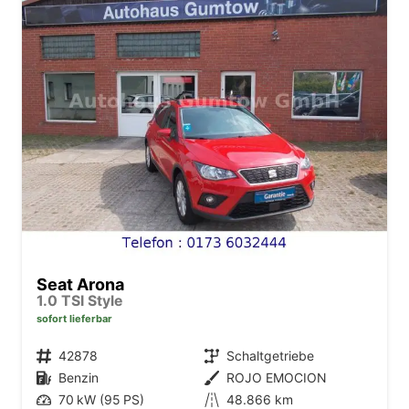
Seat Arona
1.0 TSI Style
sofort lieferbar
Fahrzeugnr.
42878
Getriebe
Schaltgetriebe
Kraftstoff
Benzin
Außenfarbe
ROJO EMOCION
Leistung
70 kW (95 PS)
Kilometerstand
48.866 km