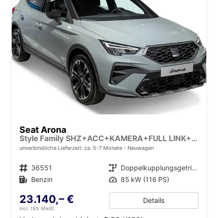
Seat Arona
Style Family SHZ+ACC+KAMERA+FULL LINK+KLIMA+LED+16" ALU
unverbindliche Lieferzeit: ca. 5-7 Monate
Neuwagen
Fahrzeugnr.
36551
Getriebe
Doppelkupplungsgetriebe (DSG)
Kraftstoff
Benzin
Leistung
85 kW (116 PS)
23.140,– €
Details
incl. 19% MwSt.