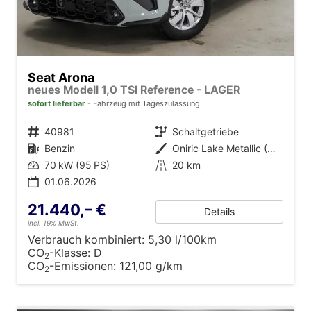
Seat Arona
neues Modell 1,0 TSI Reference - LAGER
sofort lieferbar
Fahrzeug mit Tageszulassung
Fahrzeugnr.
40981
Getriebe
Schaltgetriebe
Kraftstoff
Benzin
Außenfarbe
Oniric Lake Metallic (M6)
Leistung
70 kW (95 PS)
Kilometerstand
20 km
01.06.2026
21.440,– €
Details
incl. 19% MwSt.
Verbrauch kombiniert:
5,30 l/100km
CO
-Klasse:
D
2
CO
-Emissionen:
121,00 g/km
2