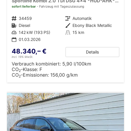
Sportline Kombi 2.0 TDI DSG 4x4 *HUD*AHK*Navi*Matrix*AssistenzPlus*NAVI*E-Heck*Keyless
sofort lieferbar
Fahrzeug mit Tageszulassung
Fahrzeugnr.
34459
Getriebe
Automatik
Kraftstoff
Diesel
Außenfarbe
Ebony Black Metallic
Leistung
142 kW (193 PS)
Kilometerstand
15 km
01.03.2026
48.340,– €
Details
incl. 19% MwSt.
Verbrauch kombiniert:
5,90 l/100km
CO
-Klasse:
F
2
CO
-Emissionen:
156,00 g/km
2