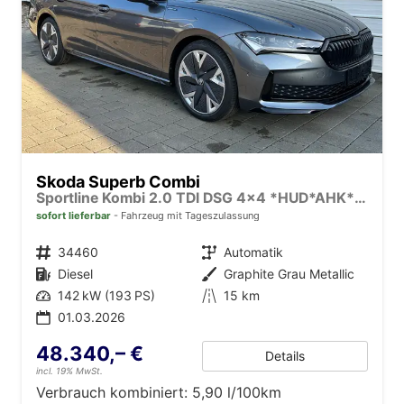
Skoda Superb Combi
Sportline Kombi 2.0 TDI DSG 4x4 *HUD*AHK*Navi*Matrix*AssistenzPlus*NAVI*E-Heck*Keyless
sofort lieferbar
Fahrzeug mit Tageszulassung
Fahrzeugnr.
34460
Getriebe
Automatik
Kraftstoff
Diesel
Außenfarbe
Graphite Grau Metallic
Leistung
142 kW (193 PS)
Kilometerstand
15 km
01.03.2026
48.340,– €
Details
incl. 19% MwSt.
Verbrauch kombiniert:
5,90 l/100km