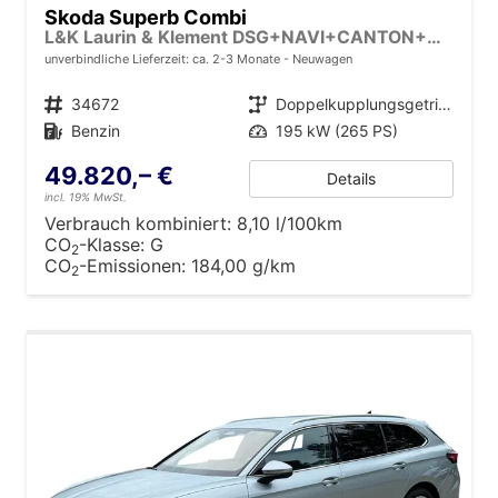
Skoda Superb Combi
L&K Laurin & Klement DSG+NAVI+CANTON+MATRIX
unverbindliche Lieferzeit: ca. 2-3 Monate
Neuwagen
Fahrzeugnr.
34672
Getriebe
Doppelkupplungsgetriebe (DSG)
Kraftstoff
Benzin
Leistung
195 kW (265 PS)
49.820,– €
Details
incl. 19% MwSt.
Verbrauch kombiniert:
8,10 l/100km
CO
-Klasse:
G
2
CO
-Emissionen:
184,00 g/km
2