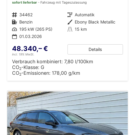
sofort lieferbar
Fahrzeug mit Tageszulassung
Fahrzeugnr.
34462
Getriebe
Automatik
Kraftstoff
Benzin
Außenfarbe
Ebony Black Metallic
Leistung
195 kW (265 PS)
Kilometerstand
15 km
01.03.2026
48.340,– €
Details
incl. 19% MwSt.
Verbrauch kombiniert:
7,80 l/100km
CO
-Klasse:
G
2
CO
-Emissionen:
178,00 g/km
2