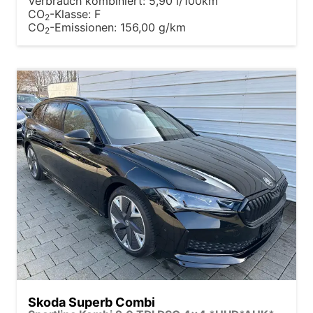
Verbrauch kombiniert:
5,90 l/100km
CO
-Klasse:
F
2
CO
-Emissionen:
156,00 g/km
2
Skoda Superb Combi