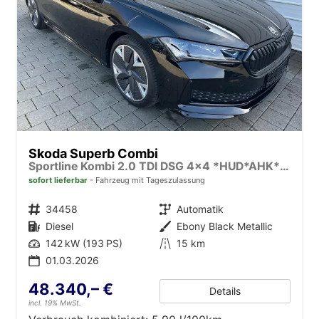
Skoda Superb Combi
Sportline Kombi 2.0 TDI DSG 4x4 *HUD*AHK*Navi*Matrix*AssistenzPlus*NAVI*E-Heck*Keyless
sofort lieferbar
Fahrzeug mit Tageszulassung
Fahrzeugnr.
34458
Getriebe
Automatik
Kraftstoff
Diesel
Außenfarbe
Ebony Black Metallic
Leistung
142 kW (193 PS)
Kilometerstand
15 km
01.03.2026
48.340,– €
Details
incl. 19% MwSt.