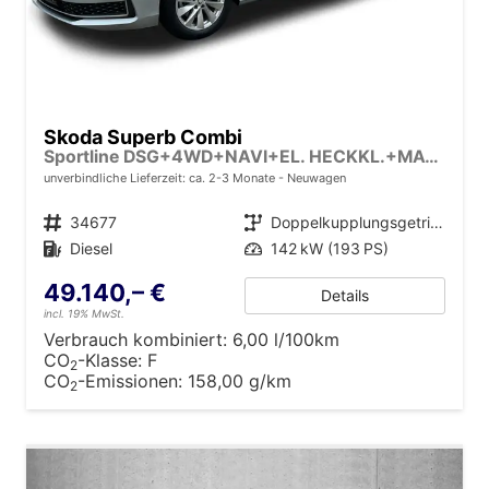
Skoda Superb Combi
Sportline DSG+4WD+NAVI+EL. HECKKL.+MATRIX+SHZ V+H
unverbindliche Lieferzeit: ca. 2-3 Monate
Neuwagen
Fahrzeugnr.
34677
Getriebe
Doppelkupplungsgetriebe (DSG)
Kraftstoff
Diesel
Leistung
142 kW (193 PS)
49.140,– €
Details
incl. 19% MwSt.
Verbrauch kombiniert:
6,00 l/100km
CO
-Klasse:
F
2
CO
-Emissionen:
158,00 g/km
2