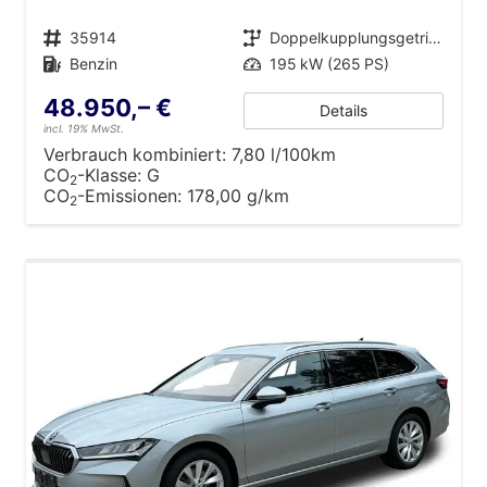
Fahrzeugnr.
35914
Getriebe
Doppelkupplungsgetriebe (DSG)
Kraftstoff
Benzin
Leistung
195 kW (265 PS)
48.950,– €
Details
incl. 19% MwSt.
Verbrauch kombiniert:
7,80 l/100km
CO
-Klasse:
G
2
CO
-Emissionen:
178,00 g/km
2