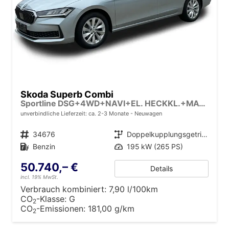
Skoda Superb Combi
Sportline DSG+4WD+NAVI+EL. HECKKL.+MATRIX+SHZ V+H
unverbindliche Lieferzeit: ca. 2-3 Monate
Neuwagen
Fahrzeugnr.
34676
Getriebe
Doppelkupplungsgetriebe (DSG)
Kraftstoff
Benzin
Leistung
195 kW (265 PS)
50.740,– €
Details
incl. 19% MwSt.
Verbrauch kombiniert:
7,90 l/100km
CO
-Klasse:
G
2
CO
-Emissionen:
181,00 g/km
2