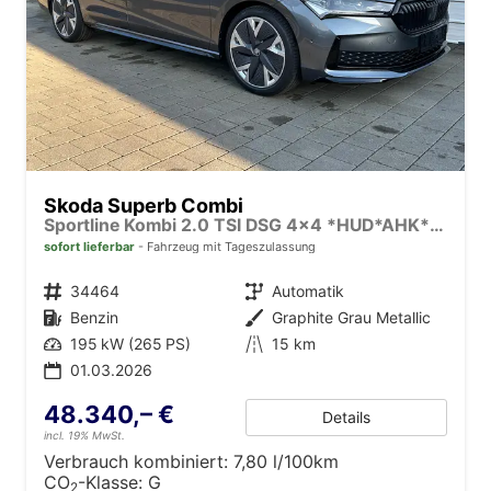
Skoda Superb Combi
Sportline Kombi 2.0 TSI DSG 4x4 *HUD*AHK*Navi*Matrix*AssistenzPlus*NAVI*E-Heck*Keyless
sofort lieferbar
Fahrzeug mit Tageszulassung
Fahrzeugnr.
34464
Getriebe
Automatik
Kraftstoff
Benzin
Außenfarbe
Graphite Grau Metallic
Leistung
195 kW (265 PS)
Kilometerstand
15 km
01.03.2026
48.340,– €
Details
incl. 19% MwSt.
Verbrauch kombiniert:
7,80 l/100km
CO
-Klasse:
G
2