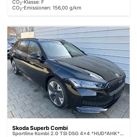
CO
-Klasse:
F
2
CO
-Emissionen:
156,00 g/km
2
Skoda Superb Combi
Sportline Kombi 2.0 TSI DSG 4x4 *HUD*AHK*Navi*Matrix*AssistenzPlus*NAVI*E-Heck*Keyless