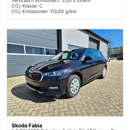
Verbrauch kombiniert:
5,00 l/100km
CO
-Klasse:
C
2
CO
-Emissionen:
113,00 g/km
2
Skoda Fabia