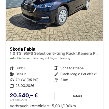
Skoda Fabia
1.0 TSI 95PS Selection 5-türig Rückf.Kamera Parksensoren Sitzheizung Multifunktionslenkrad Klima Skoda-Radio Bluetooth Touchscreen Tempomat Nebelsch. Apple CarPlay + Android Auto
sofort lieferbar
Fahrzeug mit Tageszulassung
Fahrzeugnr.
39958
Getriebe
Schaltgetriebe
Kraftstoff
Benzin
Außenfarbe
Black-Magic Perleffekt
Leistung
70 kW (95 PS)
Kilometerstand
2 km
23.03.2026
20.540,– €
Details
incl. 19% MwSt.
Verbrauch kombiniert:
5,00 l/100km