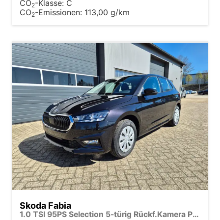
CO
-Klasse:
C
2
CO
-Emissionen:
113,00 g/km
2
Skoda Fabia
1.0 TSI 95PS Selection 5-türig Rückf.Kamera Parksensoren Sitzheizung Multifunktionslenkrad Klima Skoda-Radio Bluetooth Touchscreen Tempomat Nebelsch. Apple CarPlay + Android Auto