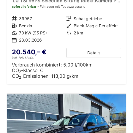
1.0 TSI 95PS Selection 5-türig Rückf.Kamera Parksensoren Sitzheizung Multifunktionslenkrad Klima Skoda-Radio Bluetooth Touchscreen Tempomat Nebelsch. Apple CarPlay + Android Auto
sofort lieferbar
Fahrzeug mit Tageszulassung
Fahrzeugnr.
39957
Getriebe
Schaltgetriebe
Kraftstoff
Benzin
Außenfarbe
Black-Magic Perleffekt
Leistung
70 kW (95 PS)
Kilometerstand
2 km
23.03.2026
20.540,– €
Details
incl. 19% MwSt.
Verbrauch kombiniert:
5,00 l/100km
CO
-Klasse:
C
2
CO
-Emissionen:
113,00 g/km
2