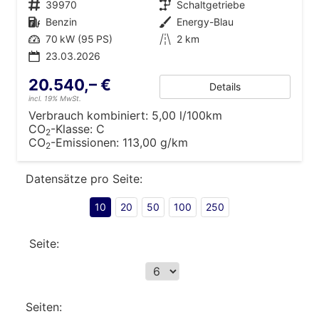
Fahrzeugnr.
39970
Getriebe
Schaltgetriebe
Kraftstoff
Benzin
Außenfarbe
Energy-Blau
Leistung
70 kW (95 PS)
Kilometerstand
2 km
23.03.2026
20.540,– €
Details
incl. 19% MwSt.
Verbrauch kombiniert:
5,00 l/100km
CO
-Klasse:
C
2
CO
-Emissionen:
113,00 g/km
2
Datensätze pro Seite:
10
20
50
100
250
Seite:
Seiten: