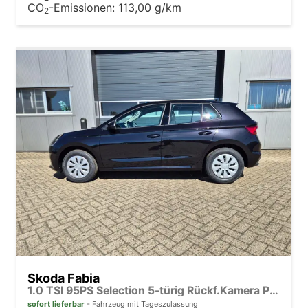
CO
-Emissionen:
113,00 g/km
2
Skoda Fabia
1.0 TSI 95PS Selection 5-türig Rückf.Kamera Parksensoren Sitzheizung Multifunktionslenkrad Klima Skoda-Radio Bluetooth Touchscreen Tempomat Nebelsch. Apple CarPlay + Android Auto
sofort lieferbar
Fahrzeug mit Tageszulassung