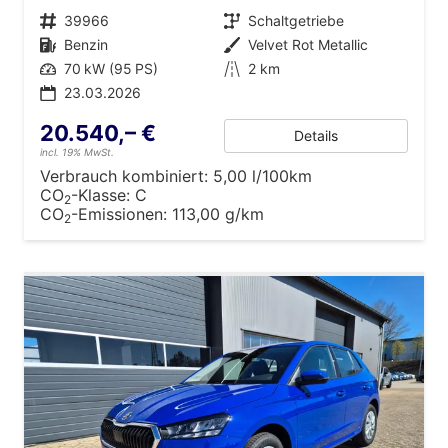
Fahrzeugnr.
39966
Getriebe
Schaltgetriebe
Kraftstoff
Benzin
Außenfarbe
Velvet Rot Metallic
Leistung
70 kW (95 PS)
Kilometerstand
2 km
23.03.2026
20.540,– €
Details
incl. 19% MwSt.
Verbrauch kombiniert:
5,00 l/100km
CO
-Klasse:
C
2
CO
-Emissionen:
113,00 g/km
2