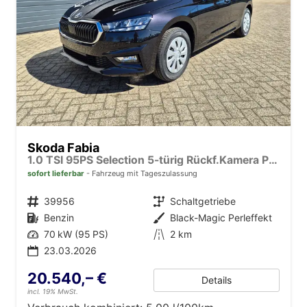
Skoda Fabia
1.0 TSI 95PS Selection 5-türig Rückf.Kamera Parksensoren Sitzheizung Multifunktionslenkrad Klima Skoda-Radio Bluetooth Touchscreen Tempomat Nebelsch. Apple CarPlay + Android Auto
sofort lieferbar
Fahrzeug mit Tageszulassung
Fahrzeugnr.
39956
Getriebe
Schaltgetriebe
Kraftstoff
Benzin
Außenfarbe
Black-Magic Perleffekt
Leistung
70 kW (95 PS)
Kilometerstand
2 km
23.03.2026
20.540,– €
Details
incl. 19% MwSt.