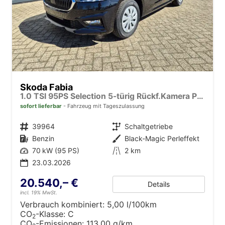
Skoda Fabia
1.0 TSI 95PS Selection 5-türig Rückf.Kamera Parksensoren Sitzheizung Multifunktionslenkrad Klima Skoda-Radio Bluetooth Touchscreen Tempomat Nebelsch. Apple CarPlay + Android Auto
sofort lieferbar
Fahrzeug mit Tageszulassung
Fahrzeugnr.
39964
Getriebe
Schaltgetriebe
Kraftstoff
Benzin
Außenfarbe
Black-Magic Perleffekt
Leistung
70 kW (95 PS)
Kilometerstand
2 km
23.03.2026
20.540,– €
Details
incl. 19% MwSt.
Verbrauch kombiniert:
5,00 l/100km
CO
-Klasse:
C
2
CO
-Emissionen:
113,00 g/km