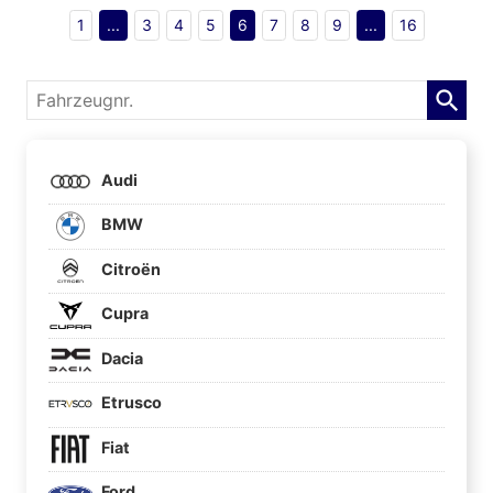
1
...
3
4
5
6
7
8
9
...
16
Fahrzeugnr.
Audi
BMW
Citroën
Cupra
Dacia
Etrusco
Fiat
Ford