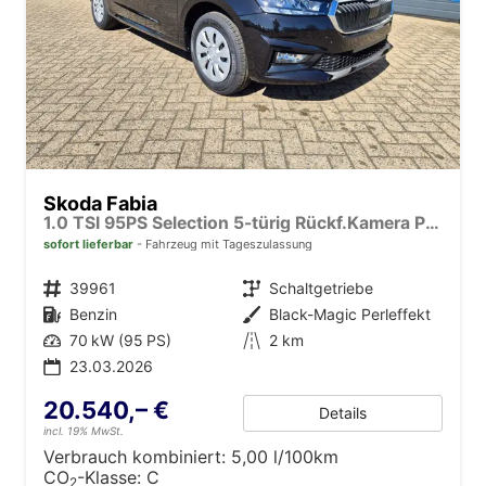
Skoda Fabia
1.0 TSI 95PS Selection 5-türig Rückf.Kamera Parksensoren Sitzheizung Multifunktionslenkrad Klima Skoda-Radio Bluetooth Touchscreen Tempomat Nebelsch. Apple CarPlay + Android Auto
sofort lieferbar
Fahrzeug mit Tageszulassung
Fahrzeugnr.
39961
Getriebe
Schaltgetriebe
Kraftstoff
Benzin
Außenfarbe
Black-Magic Perleffekt
Leistung
70 kW (95 PS)
Kilometerstand
2 km
23.03.2026
20.540,– €
Details
incl. 19% MwSt.
Verbrauch kombiniert:
5,00 l/100km
CO
-Klasse:
C
2