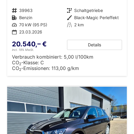
Fahrzeugnr.
39963
Getriebe
Schaltgetriebe
Kraftstoff
Benzin
Außenfarbe
Black-Magic Perleffekt
Leistung
70 kW (95 PS)
Kilometerstand
2 km
23.03.2026
20.540,– €
Details
incl. 19% MwSt.
Verbrauch kombiniert:
5,00 l/100km
CO
-Klasse:
C
2
CO
-Emissionen:
113,00 g/km
2