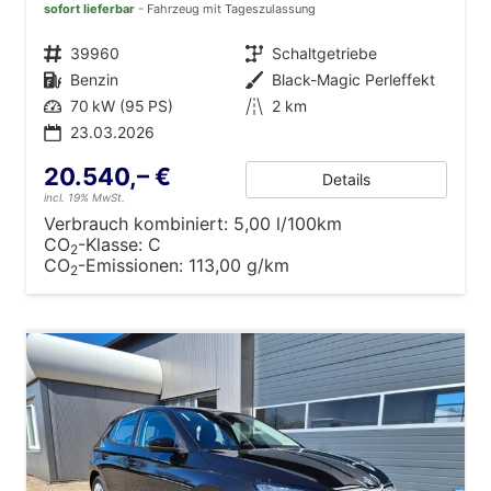
sofort lieferbar
Fahrzeug mit Tageszulassung
Fahrzeugnr.
39960
Getriebe
Schaltgetriebe
Kraftstoff
Benzin
Außenfarbe
Black-Magic Perleffekt
Leistung
70 kW (95 PS)
Kilometerstand
2 km
23.03.2026
20.540,– €
Details
incl. 19% MwSt.
Verbrauch kombiniert:
5,00 l/100km
CO
-Klasse:
C
2
CO
-Emissionen:
113,00 g/km
2