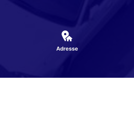
Adresse
Karpatenweg 1
16866 Gumtow