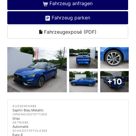
Fahrzeug anfragen
Fahrzeug parken
Fahrzeugexposé (PDF)
+10
AUSSENFARBE
Saphir Blau Metallic
INNENAUSSTATTUNG
Grau
GETRIEBE
Automatik
SCHADSTOFFKLASSE
Euro 6