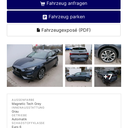
Fahrzeug anfragen
Fahrzeug parken
Fahrzeugexposé (PDF)
+7
AUSSENFARBE
Magnetic Tech Grey
INNENAUSSTATTUNG
Grau
GETRIEBE
Automatik
SCHADSTOFFKLASSE
Euro 6