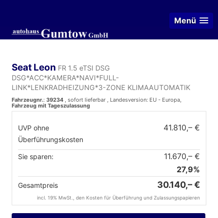
Menü
Seat Leon
FR 1.5 eTSI DSG
DSG*ACC*KAMERA*NAVI*FULL-
LINK*LENKRADHEIZUNG*3-ZONE KLIMAAUTOMATIK
Fahrzeugnr.
:
39234
,
sofort lieferbar
, Landesversion: EU - Europa,
Fahrzeug mit Tageszulassung
41.810,– €
UVP ohne
Überführungskosten
11.670,– €
Sie sparen:
27,9%
30.140,– €
Gesamtpreis
incl. 19% MwSt., den Kosten für Überführung und Zulassungspapieren