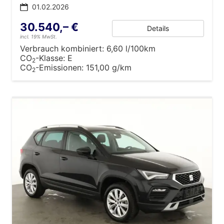
01.02.2026
30.540,– €
Details
incl. 19% MwSt.
Verbrauch kombiniert:
6,60 l/100km
CO
-Klasse:
E
2
CO
-Emissionen:
151,00 g/km
2