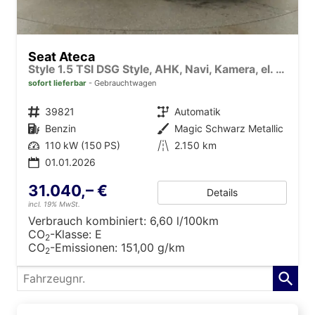
Seat Ateca
Style 1.5 TSI DSG Style, AHK, Navi, Kamera, el. Klappe
sofort lieferbar
Gebrauchtwagen
Fahrzeugnr.
39821
Getriebe
Automatik
Kraftstoff
Benzin
Außenfarbe
Magic Schwarz Metallic
Leistung
110 kW (150 PS)
Kilometerstand
2.150 km
01.01.2026
31.040,– €
Details
incl. 19% MwSt.
Verbrauch kombiniert:
6,60 l/100km
CO
-Klasse:
E
2
CO
-Emissionen:
151,00 g/km
2
Fahrzeugnr.